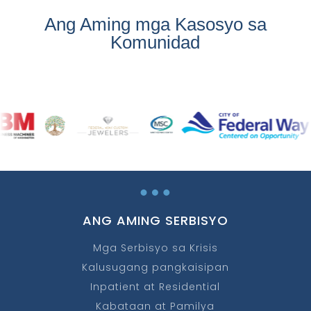
Ang Aming mga Kasosyo sa
Komunidad
…
ANG AMING SERBISYO
Mga Serbisyo sa Krisis
Kalusugang pangkaisipan
Inpatient at Residential
Kabataan at Pamilya