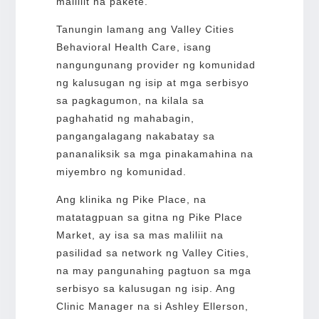
maliliit na pakete.
Tanungin lamang ang Valley Cities
Behavioral Health Care, isang
nangungunang provider ng komunidad
ng kalusugan ng isip at mga serbisyo
sa pagkagumon, na kilala sa
paghahatid ng mahabagin,
pangangalagang nakabatay sa
pananaliksik sa mga pinakamahina na
miyembro ng komunidad.
Ang klinika ng Pike Place, na
matatagpuan sa gitna ng Pike Place
Market, ay isa sa mas maliliit na
pasilidad sa network ng Valley Cities,
na may pangunahing pagtuon sa mga
serbisyo sa kalusugan ng isip. Ang
Clinic Manager na si Ashley Ellerson,