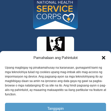
Pamahalaan ang Pahintulot
Upang magbigay ng pinakamahusay na karanasan, gumagamit kami ng
mga teknolohiya tulad ng cookies upang mag-imbak at/o mag-access ng
impormasyon ng device. Ang pagsang-ayon sa mga teknolohiyang ito ay
magbibigay-daan sa amin na iproseso ang data gaya ng gawi sa pagba-
browse o mga natatanging ID sa site na ito. Ang hindi pagsang-ayon o pag-
alis ng pahintulot, ay maaaring makaapekto sa ilang partikular na feature at
function.
325 W Gowe Street, Kent, Washington 98032
Tanggapin
Copyright 2025 Valley Cities Behavioral