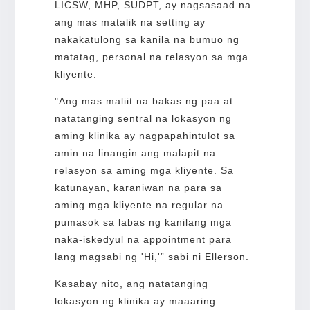
LICSW, MHP, SUDPT, ay nagsasaad na
ang mas matalik na setting ay
nakakatulong sa kanila na bumuo ng
matatag, personal na relasyon sa mga
kliyente.
"Ang mas maliit na bakas ng paa at
natatanging sentral na lokasyon ng
aming klinika ay nagpapahintulot sa
amin na linangin ang malapit na
relasyon sa aming mga kliyente. Sa
katunayan, karaniwan na para sa
aming mga kliyente na regular na
pumasok sa labas ng kanilang mga
naka-iskedyul na appointment para
lang magsabi ng 'Hi,'” sabi ni Ellerson.
Kasabay nito, ang natatanging
lokasyon ng klinika ay maaaring