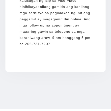
kalusugan ng isip sa Pike Place,
hinihikayat silang gamitin ang kanilang
mga serbisyo sa paglalakad ngunit ang
paggamit ay magagamit din online. Ang
mga follow up na appointment ay
maaaring gawin sa telepono sa mga
karaniwang araw, 9 am hanggang 5 pm
sa 206-731-7207.