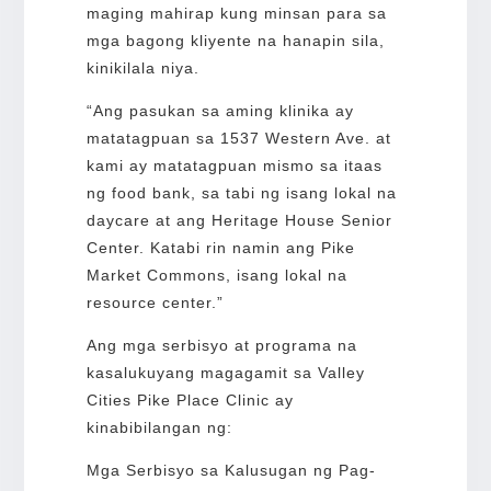
maging mahirap kung minsan para sa
mga bagong kliyente na hanapin sila,
kinikilala niya.
“Ang pasukan sa aming klinika ay
matatagpuan sa 1537 Western Ave. at
kami ay matatagpuan mismo sa itaas
ng food bank, sa tabi ng isang lokal na
daycare at ang Heritage House Senior
Center. Katabi rin namin ang Pike
Market Commons, isang lokal na
resource center.”
Ang mga serbisyo at programa na
kasalukuyang magagamit sa Valley
Cities Pike Place Clinic ay
kinabibilangan ng:
Mga Serbisyo sa Kalusugan ng Pag-