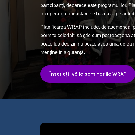
participanți, deoarece este programul lor. Pl
recuperarea bunăstării se bazează pe autod
Planificarea WRAP include, de asemenea, pla
permite celorlalți să știe cum pot reacționa
poate lua decizii, nu poate avea grijă de ea
menține în siguranță.
Înscrieți-vă la seminariile WRAP