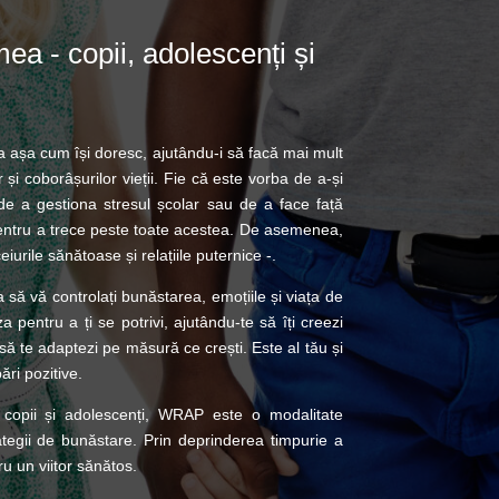
a - copii, adolescenți și
ța așa cum își doresc, ajutându-i să facă mai mult
r și coborâșurilor vieții. Fie că este vorba de a-și
, de a gestiona stresul școlar sau de a face față
pentru a trece peste toate acestea. De asemenea,
iurile sănătoase și relațiile puternice -.
să vă controlați bunăstarea, emoțiile și viața de
a pentru a ți se potrivi, ajutându-te să îți creezi
i să te adaptezi pe măsură ce crești. Este al tău și
ări pozitive.
cu copii și adolescenți, WRAP este o modalitate
trategii de bunăstare. Prin deprinderea timpurie a
ru un viitor sănătos.