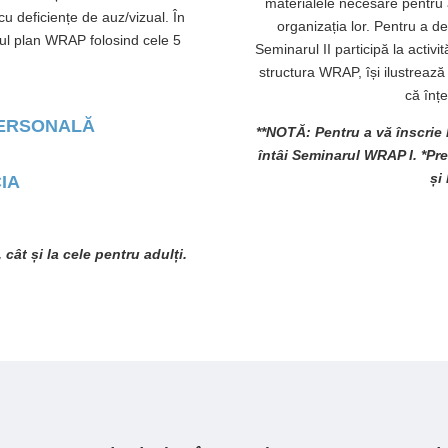
materialele necesare pentru 
 deficiențe de auz/vizual. În
organizația lor. Pentru a dev
iul plan WRAP folosind cele 5
Seminarul II participă la activi
structura WRAP, își ilustrea
că înțe
PERSONALĂ
**NOTĂ: Pentru a vă înscrie 
întâi Seminarul WRAP I. *Preț
și
IA
, cât și la cele pentru adulți.