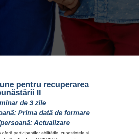
iune pentru recuperarea
unăstării II
minar de 3 zile
soană: Prima dată de formare
/persoană: Actualizare
eră participanților abilitățile, cunoștințele și