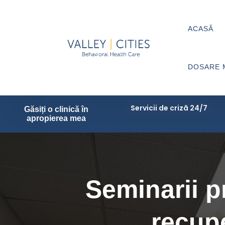
ACASĂ
DOSARE 
Servicii de criză 24/7
Găsiți o clinică în
apropierea mea
Seminarii p
recup