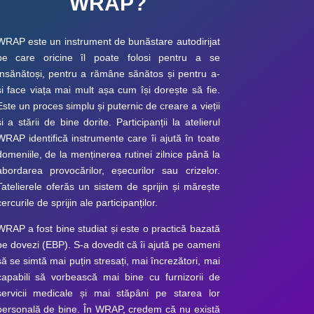
WRAP?
WRAP este un instrument de bunăstare autodirijat
pe care oricine îl poate folosi pentru a se
însănătoși, pentru a rămâne sănătos și pentru a-
și face viața mai mult așa cum își dorește să fie.
Este un proces simplu și puternic de creare a vieții
și a stării de bine dorite. Participanții la atelierul
WRAP identifică instrumente care îi ajută în toate
domeniile, de la menținerea rutinei zilnice până la
abordarea provocărilor, eșecurilor sau crizelor.
T
atelierele oferă
s
un sistem de sprijin și mărește
cercurile de sprijin ale participanților.
WRAP a fost bine studiat și este o practică bazată
pe dovezi (EBP). S-a dovedit că îi ajută pe oameni
să se simtă mai puțin stresați, mai încrezători, mai
capabili să vorbească mai bine cu furnizorii de
servicii medicale și mai stăpâni pe starea lor
personală de bine. În WRAP, credem că nu există