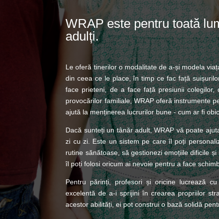
WRAP este pentru toată lume
adulți.
Le oferă tinerilor o modalitate de a-și modela via
din ceea ce le place, în timp ce fac față suișurilo
face prieteni, de a face față presiunii colegilor
provocărilor familiale, WRAP oferă instrumente 
ajută la menținerea lucrurilor bune - cum ar fi obice
Dacă sunteți un tânăr adult, WRAP vă poate ajuta 
zi cu zi. Este un sistem pe care îl poți personaliz
rutine sănătoase, să gestionezi emoțiile dificile ș
îl poți folosi oricum ai nevoie pentru a face schimb
Pentru părinți, profesori și oricine lucrează 
excelentă de a-i sprijini în crearea propriilor s
acestor abilități, ei pot construi o bază solidă pent