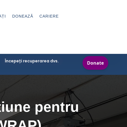
AȚI
DONEAZĂ
CARIERE
Începeți recuperarea dvs.
țiune pentru
(WRAP)