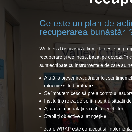
Ce este un plan de acț
recuperarea bunăstării
Wellness Recovery Action Plan este un prog
recuperare și wellness, bazat pe dovezi, în 
sunt echipate cu instrumentele de care au n
Ajută la prevenirea gândurilor, sentiment
intruzive și tulburătoare
Se împuternicesc să preia controlul asupra 
Instituiți o rețea de sprijin pentru situații d
Ajută la îmbunătățirea calității vieții lor
Stabiliți obiective și atingeți-le
Fiecare WRAP este conceput și implementat