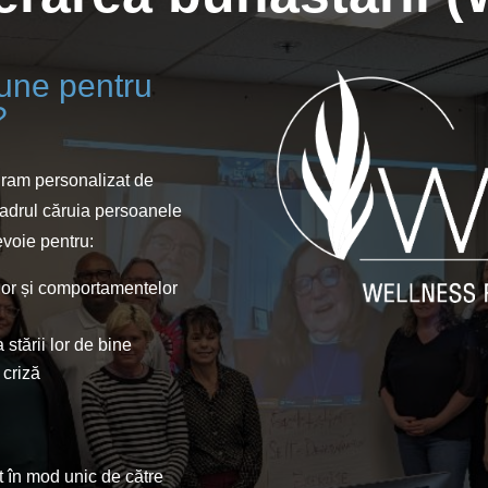
iune pentru
?
ram personalizat de
cadrul căruia persoanele
evoie pentru:
elor și comportamentelor
stării lor de bine
e criză
 în mod unic de către