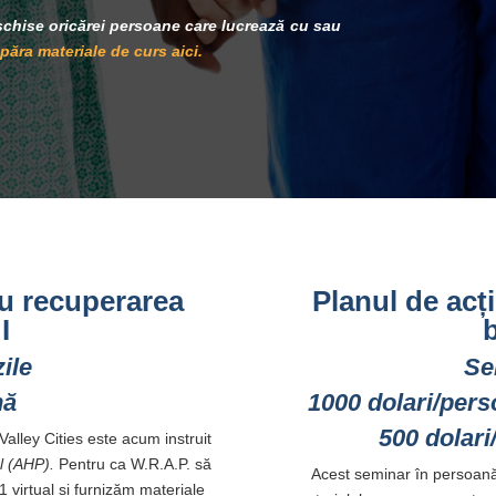
schise oricărei persoane care lucrează cu sau
ăra materiale de curs aici.
ru recuperarea
Planul de acț
I
b
ile
Se
nă
1000 dolari/per
500 dolari
Valley Cities este acum instruit
l (AHP).
Pentru ca W.R.A.P. să
Acest seminar în persoană of
 virtual și furnizăm materiale