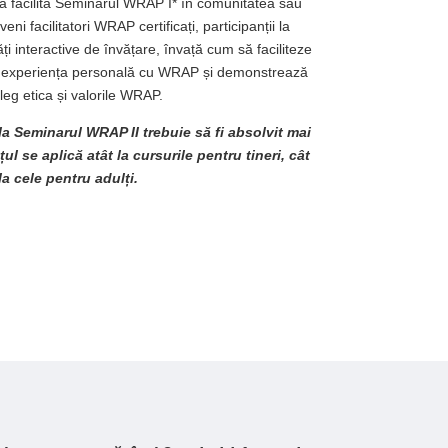
a facilita Seminarul WRAP I* în comunitatea sau
eni facilitatori WRAP certificați, participanții la
tăți interactive de învățare, învață cum să faciliteze
ză experiența personală cu WRAP și demonstrează
leg etica și valorile WRAP.
la Seminarul WRAP II trebuie să fi absolvit mai
ul se aplică atât la cursurile pentru tineri, cât
 la cele pentru adulți.