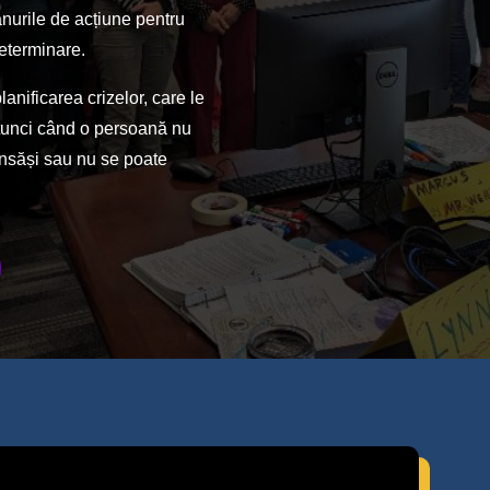
anurile de acțiune pentru
eterminare.
nificarea crizelor, care le
 atunci când o persoană nu
 însăși sau nu se poate