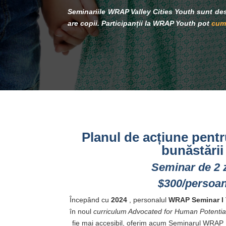
Seminariile WRAP Valley Cities Youth sunt de
are copii. Participanții la WRAP Youth pot
cump
Planul de acțiune pent
bunăstării 
Seminar de 2 z
$300/persoa
Începând cu
2024
, personalul
WRAP
Seminar I
în noul
curriculum Advocated for Human Potentia
fie mai accesibil, oferim acum Seminarul WRAP 1