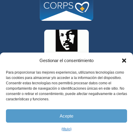
Gestionar el consentimiento
Para proporcionar las mejores experiencias, utilizamos tecnologías como
las cookies para almacenar y/o acceder a la información del dispositivo.
Consentir estas tecnologías nos permitirá procesar datos como el
comportamiento de navegación o identificaciones únicas en este sitio. No
consentir o retirar el consentimiento, puede afectar negativamente a ciertas
características y funciones.
325 W Gowe Street, Kent, Washington 98032
Acepte
Copyright 2025 Valley Cities Behavioral
Health Care
{título}
Español