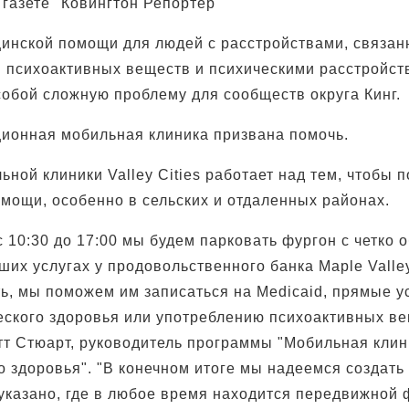
 газете "Ковингтон Репортер
цинской помощи для людей с расстройствами, связан
 психоактивных веществ и психическими расстройст
собой сложную проблему для сообществ округа Кинг.
ионная мобильная клиника призвана помочь.
ной клиники Valley Cities работает над тем, чтобы п
омощи, особенно в сельских и отдаленных районах.
 10:30 до 17:00 мы будем парковать фургон с четко 
ших услугах у продовольственного банка Maple Valle
ь, мы поможем им записаться на Medicaid, прямые у
еского здоровья или употреблению психоактивных вещ
тт Стюарт, руководитель программы "Мобильная клин
 здоровья". "В конечном итоге мы надеемся создать 
 указано, где в любое время находится передвижной 