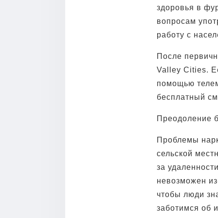
здоровья в фу
вопросам упот
работу с насел
После первичн
Valley Cities.
помощью телем
бесплатный см
Преодоление б
Проблемы нарк
сельской местн
за удаленности
невозможен из-
чтобы люди зна
заботимся об и