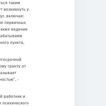
ться таким
т возникнуть у
уг, включая:
ие первичных
 также ведение
зрабатываем
ого пункта,
лгосрочной
ому гранту от
казывает
остью", -
й работник и
е психического