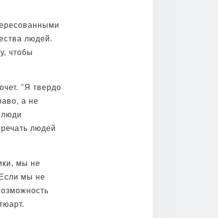
нтересованными
ества людей.
у, чтобы
очет. "Я твердо
аво, а не
 люди
тречать людей
ики, мы не
 Если мы не
возможность
тюарт.