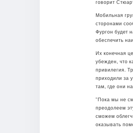
говорит Стюарт
Мобильная гру
сторонами соо
Фургон будет н
обеспечить на
Их конечная це
убежден, что к
привилегия. Т
приходили за у
там, где они н
"Пока мы не с
преодолеем эт
сможем облегч
оказывать пом