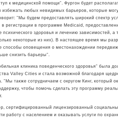
ступ к медицинской помощи". Фургон будет располага
ы избежать любых невидимых барьеров, которые могу
оворит: "Мы будем предоставлять широкий спектр усл
в регистрации в программе Medicaid, предоставлен
е психического здоровья и лечению зависимостей, а
 только некоторые из них). В настоящее время мы ра
 способы оповещения о местонахождении передвижн
ьше снизить барьеры".
бильная клиника поведенческого здоровья" была до
тва Valley Cities и стала возможной благодаря щедр
. "Мы также сотрудничаем с округом Кинг, который о
ддержку, чтобы помочь сделать эту программу реальн
.
р, сертифицированный лицензированный социальны
ти работу с населением и оказывать услуги по охран