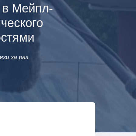
 в Мейпл-
ческого
остями
зи за раз.