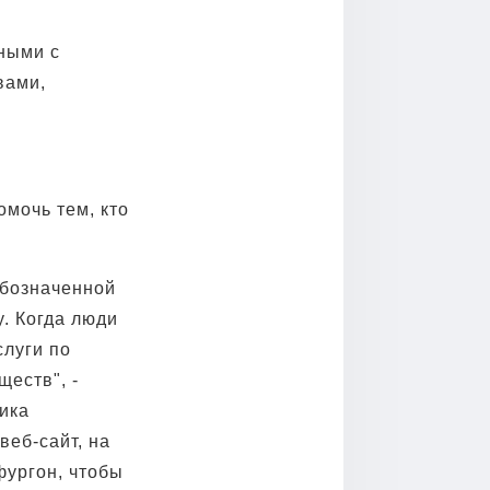
ными с
вами,
омочь тем, кто
обозначенной
y. Когда люди
слуги по
еств", -
ика
веб-сайт, на
фургон, чтобы