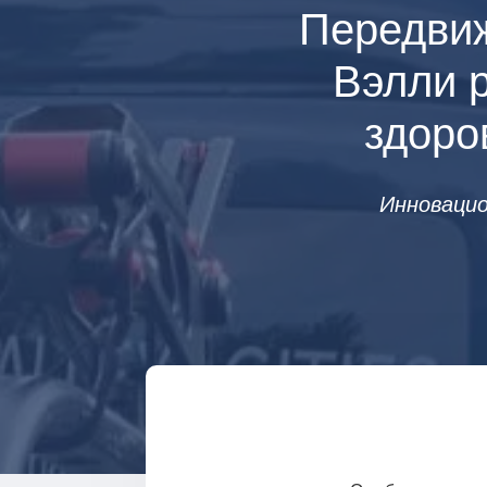
Передвиж
Вэлли 
здоро
Инновацио