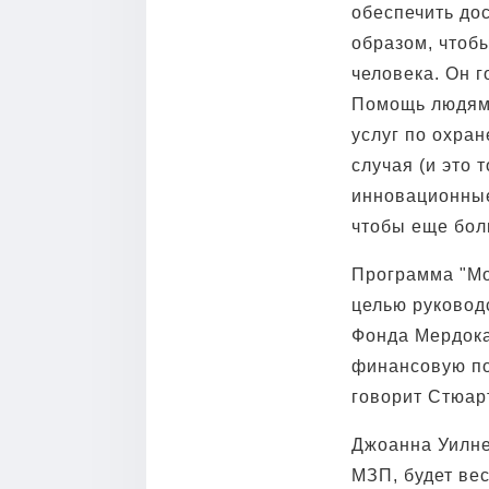
обеспечить до
образом, чтоб
человека. Он г
Помощь людям 
услуг по охран
случая (и это
инновационные
чтобы еще бол
Программа "Мо
целью руководс
Фонда Мердока
финансовую по
говорит Стюарт
Джоанна Уилне
МЗП, будет вес