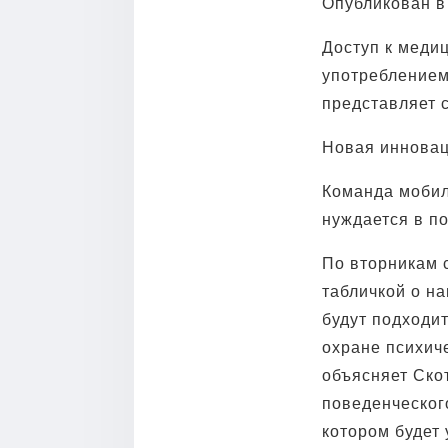
Опубликован в
Доступ к меди
употреблением
представляет 
Новая инновац
Команда мобиль
нуждается в п
По вторникам с
табличкой о на
будут подходит
охране психич
объясняет Ско
поведенческого
котором будет