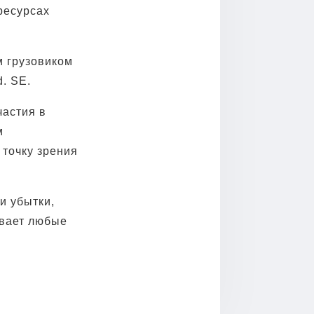
ресурсах
м грузовиком
d. SE.
частия в
м
точку зрения
и убытки,
ивает любые