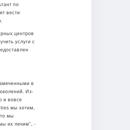
ьтант по
ет вести
.
орных центров
учить услуги с
редоставлен
замеченными в
околений. Из-
о и вовсе
ties мы хотим,
что мы
мы их лечим", -