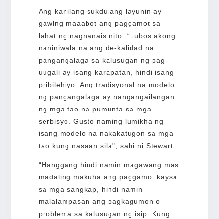
Ang kanilang sukdulang layunin ay
gawing maaabot ang paggamot sa
lahat ng nagnanais nito. “Lubos akong
naniniwala na ang de-kalidad na
pangangalaga sa kalusugan ng pag-
uugali ay isang karapatan, hindi isang
pribilehiyo. Ang tradisyonal na modelo
ng pangangalaga ay nangangailangan
ng mga tao na pumunta sa mga
serbisyo. Gusto naming lumikha ng
isang modelo na nakakatugon sa mga
tao kung nasaan sila", sabi ni Stewart.
“Hanggang hindi namin magawang mas
madaling makuha ang paggamot kaysa
sa mga sangkap, hindi namin
malalampasan ang pagkagumon o
problema sa kalusugan ng isip. Kung