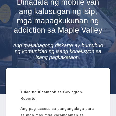
Dinadala ng mobile van
ang kalusugan ng isip,
mga mapagkukunan ng
addiction sa Maple Valley
Ang makabagong diskarte ay bumubuo
ng komunidad ng isang koneksyon sa
isang pagkakataon.
Tulad ng itinampok sa Covington
Reporter
Ang pag-access sa pangangalaga para
sa mga may mga karamdaman sa