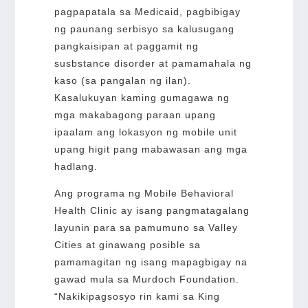
pagpapatala sa Medicaid, pagbibigay
ng paunang serbisyo sa kalusugang
pangkaisipan at paggamit ng
susbstance disorder at pamamahala ng
kaso (sa pangalan ng ilan).
Kasalukuyan kaming gumagawa ng
mga makabagong paraan upang
ipaalam ang lokasyon ng mobile unit
upang higit pang mabawasan ang mga
hadlang.
Ang programa ng Mobile Behavioral
Health Clinic ay isang pangmatagalang
layunin para sa pamumuno sa Valley
Cities at ginawang posible sa
pamamagitan ng isang mapagbigay na
gawad mula sa Murdoch Foundation.
“Nakikipagsosyo rin kami sa King