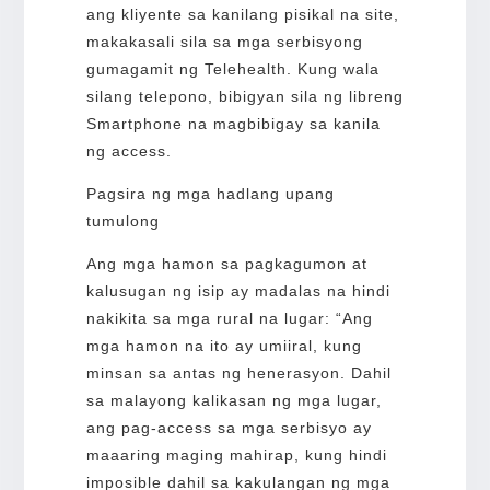
ang kliyente sa kanilang pisikal na site,
makakasali sila sa mga serbisyong
gumagamit ng Telehealth. Kung wala
silang telepono, bibigyan sila ng libreng
Smartphone na magbibigay sa kanila
ng access.
Pagsira ng mga hadlang upang
tumulong
Ang mga hamon sa pagkagumon at
kalusugan ng isip ay madalas na hindi
nakikita sa mga rural na lugar: “Ang
mga hamon na ito ay umiiral, kung
minsan sa antas ng henerasyon. Dahil
sa malayong kalikasan ng mga lugar,
ang pag-access sa mga serbisyo ay
maaaring maging mahirap, kung hindi
imposible dahil sa kakulangan ng mga