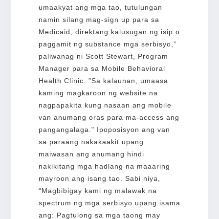
umaakyat ang mga tao, tutulungan
namin silang mag-sign up para sa
Medicaid, direktang kalusugan ng isip o
paggamit ng substance mga serbisyo,”
paliwanag ni Scott Stewart, Program
Manager para sa Mobile Behavioral
Health Clinic. "Sa kalaunan, umaasa
kaming magkaroon ng website na
nagpapakita kung nasaan ang mobile
van anumang oras para ma-access ang
pangangalaga." Ipoposisyon ang van
sa paraang nakakaakit upang
maiwasan ang anumang hindi
nakikitang mga hadlang na maaaring
mayroon ang isang tao. Sabi niya,
“Magbibigay kami ng malawak na
spectrum ng mga serbisyo upang isama
ang: Pagtulong sa mga taong may