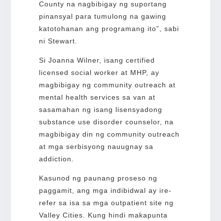
County na nagbibigay ng suportang
pinansyal para tumulong na gawing
katotohanan ang programang ito”, sabi
ni Stewart.
Si Joanna Wilner, isang certified
licensed social worker at MHP, ay
magbibigay ng community outreach at
mental health services sa van at
sasamahan ng isang lisensyadong
substance use disorder counselor, na
magbibigay din ng community outreach
at mga serbisyong nauugnay sa
addiction.
Kasunod ng paunang proseso ng
paggamit, ang mga indibidwal ay ire-
refer sa isa sa mga outpatient site ng
Valley Cities. Kung hindi makapunta