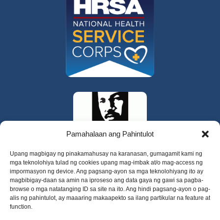
Pamahalaan ang Pahintulot
Upang magbigay ng pinakamahusay na karanasan, gumagamit kami ng
mga teknolohiya tulad ng cookies upang mag-imbak at/o mag-access ng
impormasyon ng device. Ang pagsang-ayon sa mga teknolohiyang ito ay
magbibigay-daan sa amin na iproseso ang data gaya ng gawi sa pagba-
browse o mga natatanging ID sa site na ito. Ang hindi pagsang-ayon o pag-
alis ng pahintulot, ay maaaring makaapekto sa ilang partikular na feature at
function.