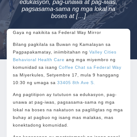
edukasyon, pag-unawa at pag-iwas,
pagsasama-sama ng mga lokal na
boses at […]
Gaya ng nakikita sa Federal Way Mirror
Bilang pagkilala sa Buwan ng Kamalayan sa
Pagpapakamatay, iniimbitahan ng
Valley Cities
Behavioral Health Care
ang mga miyembro ng
komunidad sa isang
Coffee Chat sa Federal Way
sa Miyerkules, Setyembre 17, mula 9 hanggang
10:30 ng umaga sa
33405 8th Ave S.
Ang pagtitipon ay tututuon sa edukasyon, pag-
unawa at pag-iwas, pagsasama-sama ng mga
lokal na boses na nakatuon sa pagliligtas ng mga
buhay at pagbuo ng isang mas malakas, mas
konektadong komunidad.
Ang kaganapan ay magtatampok ng isang panel