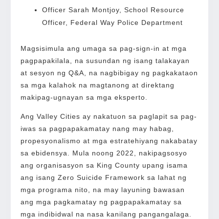
Officer Sarah Montjoy, School Resource
Officer, Federal Way Police Department
Magsisimula ang umaga sa pag-sign-in at mga
pagpapakilala, na susundan ng isang talakayan
at sesyon ng Q&A, na nagbibigay ng pagkakataon
sa mga kalahok na magtanong at direktang
makipag-ugnayan sa mga eksperto.
Ang Valley Cities ay nakatuon sa paglapit sa pag-
iwas sa pagpapakamatay nang may habag,
propesyonalismo at mga estratehiyang nakabatay
sa ebidensya. Mula noong 2022, nakipagsosyo
ang organisasyon sa King County upang isama
ang isang Zero Suicide Framework sa lahat ng
mga programa nito, na may layuning bawasan
ang mga pagkamatay ng pagpapakamatay sa
mga indibidwal na nasa kanilang pangangalaga.