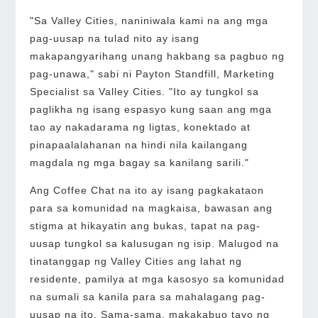
"Sa Valley Cities, naniniwala kami na ang mga
pag-uusap na tulad nito ay isang
makapangyarihang unang hakbang sa pagbuo ng
pag-unawa," sabi ni Payton Standfill, Marketing
Specialist sa Valley Cities. "Ito ay tungkol sa
paglikha ng isang espasyo kung saan ang mga
tao ay nakadarama ng ligtas, konektado at
pinapaalalahanan na hindi nila kailangang
magdala ng mga bagay sa kanilang sarili."
Ang Coffee Chat na ito ay isang pagkakataon
para sa komunidad na magkaisa, bawasan ang
stigma at hikayatin ang bukas, tapat na pag-
uusap tungkol sa kalusugan ng isip. Malugod na
tinatanggap ng Valley Cities ang lahat ng
residente, pamilya at mga kasosyo sa komunidad
na sumali sa kanila para sa mahalagang pag-
uusap na ito. Sama-sama, makakabuo tayo ng