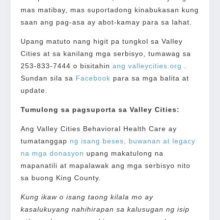
mas matibay, mas suportadong kinabukasan kung
saan ang pag-asa ay abot-kamay para sa lahat.
Upang matuto nang higit pa tungkol sa Valley
Cities at sa kanilang mga serbisyo, tumawag sa
253-833-7444 o bisitahin
ang valleycities.org
.
Sundan sila sa
Facebook
para sa mga balita at
update.
Tumulong sa pagsuporta sa Valley Cities:
Ang Valley Cities Behavioral Health Care ay
tumatanggap
ng isang beses, buwanan at legacy
na mga donasyon
upang makatulong na
mapanatili at mapalawak ang mga serbisyo nito
sa buong King County.
Kung ikaw o isang taong kilala mo ay
kasalukuyang nahihirapan sa kalusugan ng isip