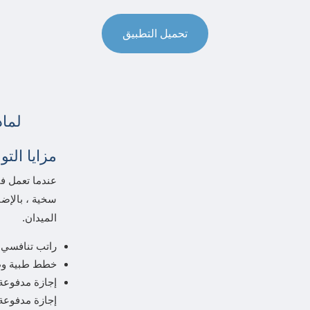
تحميل التطبيق
لماذ
مزايا الت
سخية ، بالإضا
الميدان.
راتب تنافسي
خطط طبية وطب
إجازة مدفوعة 