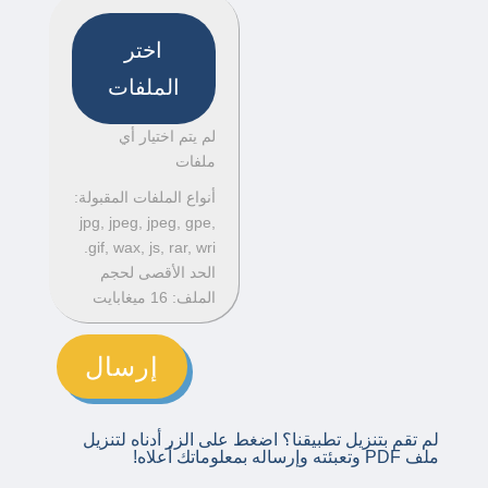
اختر
الملفات
لم يتم اختيار أي
ملفات
أنواع الملفات المقبولة:
jpg, jpeg, jpeg, gpe,
gif, wax, js, rar, wri.
الحد الأقصى لحجم
الملف: 16 ميغابايت
إرسال
لم تقم بتنزيل تطبيقنا؟ اضغط على الزر أدناه لتنزيل
ملف PDF وتعبئته وإرساله بمعلوماتك أعلاه!