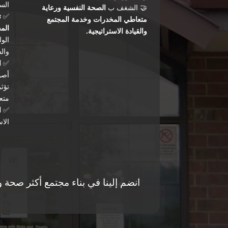
الس
🤝 الشغف ب
الصحة النفسية ورعاية
✅
ت
متعاطي المخدرات وخدمة المجتمع
الم
والقيادة الاستراتيجية.
الو
وال
✅
ا
أصو
تؤث
متع
✅
ا
الاس
انضم إلينا في بناء مجتمع أكثر صحة و