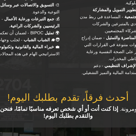
لوكية.
🎨
التسويق والاتصالات عبر وسائل 
طوير التمويل والمشاركة
التوعية والدعوة.
جتمعية
- المساعدة في ربط مدن
💰
جمع التبرعات ورعاية الأعمال
- خ
ادي بالمتبرعين والشركات
الرئيسيين والش
ركات الراعية.
شركاء المجتمعيين.
🌍
تمثيل
BIPOC - لضمان أن تعكس القيادة المجتمعات المتنوعة التي
لمناصرة والتمثيل
- ضمان إدراج
🧑‍🎓
الشباب الشباب
- لجلب وجهات
ات متنوعة في القرارات التي
💼
خبراء المالية والقانونية وتكنولو
ر على الصحة النفسية ورعاية
الاستراتيجي الهام في هذه المجالات 
اطي المخدرات.
لإشراف التنظيمي
- دعم
تدامة المالية والتميز التشغيلي.
أحدث فرقاً، تقدم بطلبك اليوم!
مرونة.
إذا كنت أنت أو أي شخص تعرفه مناسبًا تمامًا، فنح
والتقدم بطلبك اليوم!