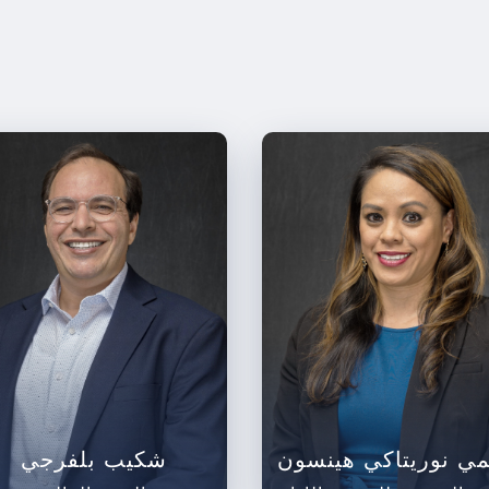
ي نوريتاكي هينسون
شكيب بلفرجي