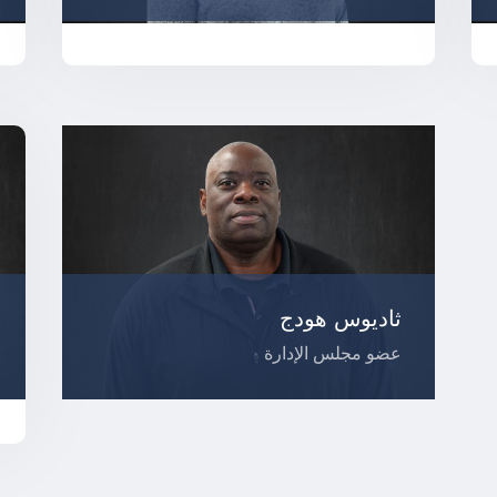
ثاديوس هودج
عضو مجلس الإدارة