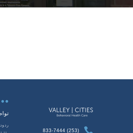
...
تواص
ردود 

(253) 833-7444