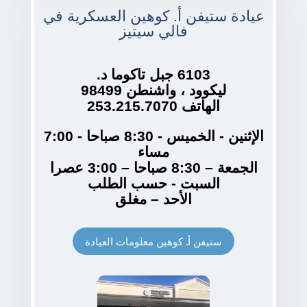
عيادة ستيفن أ. كوهين العسكرية في
فالي سيتيز
6103 جبل تاكوما د.
ليكوود ، واشنطن 98499
الهاتف 253.215.7070
الإثنين - الخميس - 8:30 صباحا - 7:00
مساء
الجمعة – 8:30 صباحا – 3:00 عصرا
السبت - حسب الطلب
الأحد – مغلق
ستيفن أ. كوهين معلومات العيادة