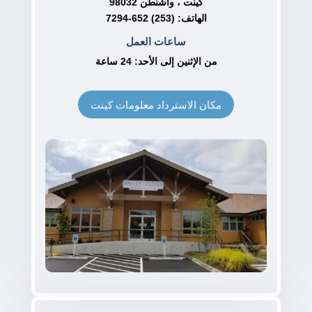
كينت ، واشنطن 98032
الهاتف: (253) 652-7294
ساعات العمل
من الإثنين إلى الأحد: 24 ساعة
مكان الاسترداد معلومات كينت