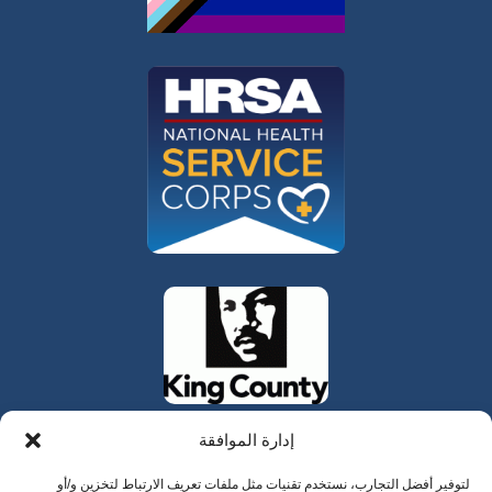
إدارة الموافقة
لتوفير أفضل التجارب، نستخدم تقنيات مثل ملفات تعريف الارتباط لتخزين و/أو