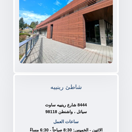
شاطئ رينييه
8444 شارع رينييه ساوث
سياتل ، واشنطن 98118
ساعات العمل
الاثنين - الخميس: 8:30 صباحاً - 6:30 مساءً