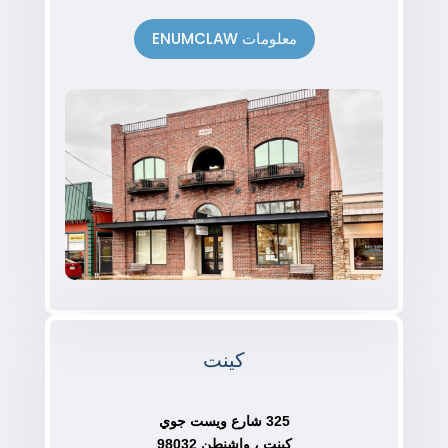
معلومات ENUMCLAW
كينت
325 شارع ويست جوي
كينت ، واشنطن 98032