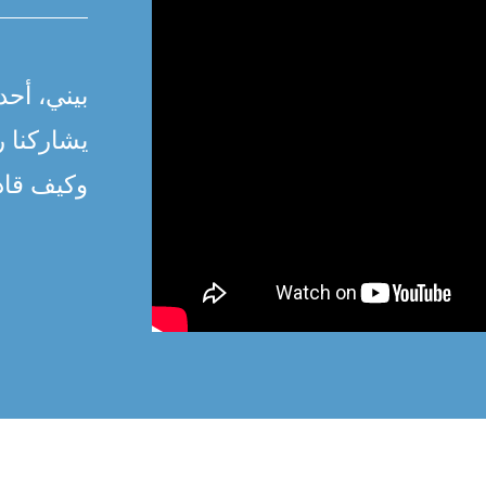
بيني، أحد
يشاركنا ر
وكيف قادت