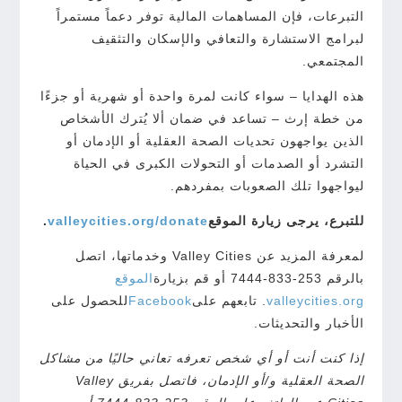
التبرعات، فإن المساهمات المالية توفر دعماً مستمراً
لبرامج الاستشارة والتعافي والإسكان والتثقيف
المجتمعي.
هذه الهدايا – سواء كانت لمرة واحدة أو شهرية أو جزءًا
من خطة إرث – تساعد في ضمان ألا يُترك الأشخاص
الذين يواجهون تحديات الصحة العقلية أو الإدمان أو
التشرد أو الصدمات أو التحولات الكبرى في الحياة
ليواجهوا تلك الصعوبات بمفردهم.
للتبرع، يرجى زيارة الموقع
valleycities.org/donate
.
لمعرفة المزيد عن Valley Cities وخدماتها، اتصل
بالرقم 253-833-7444 أو قم بزيارة
الموقع
valleycities.org
. تابعهم على
Facebook
للحصول على
الأخبار والتحديثات.
إذا كنت أنت أو أي شخص تعرفه تعاني حاليًا من مشاكل
الصحة العقلية و/أو الإدمان، فاتصل بفريق Valley