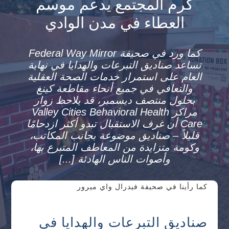
كرم المجتمع يدعم موسم
العطاء في مدن الوادي
كما ورد في صحيفة Federal Way Mirror
تساعد صناديق التبرعات والهدايا في نهاية
العام على استمرار خدمات الصحة العقلية
والتعافي في جميع أنحاء مقاطعة كينغ
بحلول منتصف ديسمبر، قد يلاحظ زوار
مراكز Valley Cities Behavioral Health
Care أن غرف الاستقبال تبدو أكثر ازدحامًا
قليلاً – صناديق موضوعة بجانب المكاتب،
وكومة متزايدة من المعاطف المتبرع بها،
وأصوات الناس الهادئة [...]
كما رأينا في صحيفة فيدرال واي ميرور
صناديق التبرعات والهدايا في