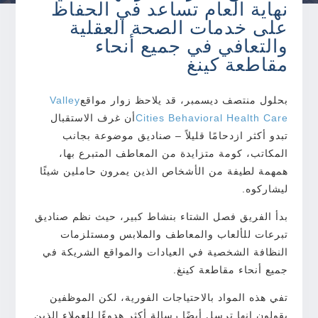
نهاية العام تساعد في الحفاظ
على خدمات الصحة العقلية
والتعافي في جميع أنحاء
مقاطعة كينغ
بحلول منتصف ديسمبر، قد يلاحظ زوار مواقع
Valley
Cities Behavioral Health Care
أن غرف الاستقبال
تبدو أكثر ازدحامًا قليلاً – صناديق موضوعة بجانب
المكاتب، كومة متزايدة من المعاطف المتبرع بها،
همهمة لطيفة من الأشخاص الذين يمرون حاملين شيئًا
ليشاركوه.
بدأ الفريق فصل الشتاء بنشاط كبير، حيث نظم صناديق
تبرعات للألعاب والمعاطف والملابس ومستلزمات
النظافة الشخصية في العيادات والمواقع الشريكة في
جميع أنحاء مقاطعة كينغ.
تفي هذه المواد بالاحتياجات الفورية، لكن الموظفين
يقولون إنها ترسل أيضًا رسالة أكثر هدوءًا للعملاء الذين