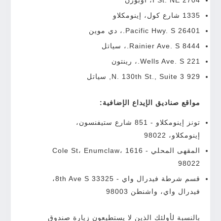
1335 شارع كول، إينومكلاو
26401 Pacific Hwy. S.، دي موين
8444 Rainier Ave. S.، سياتل
221 Wells Ave. S.، رينتون
929 N. 130th St., Suite 3, سياتل
مواقع صناديق الإيداع الإضافية:
تونز إينومكلاو - 851 شارع ستيفنسون،
إينومكلاو، 98022
المقهى المحلي - 1616 Cole St، Enumclaw،
98022
قسم شرطة فيدرال واي - 33325 8th Ave S،
فيدرال واي، واشنطن 98003
بالنسبة لأولئك الذين لا يستطيعون زيارة صندوق