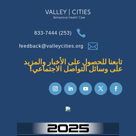

(253) 833-7444

feedback@valleycities.org
تابعنا للحصول على الأخبار والمزيد
على وسائل التواصل الاجتماعي!