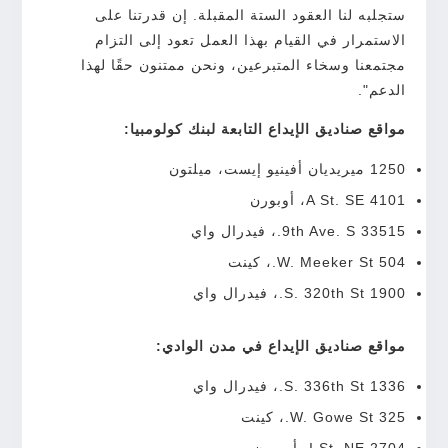
ستجلبه لنا العقود الستة المقبلة. إن قدرتنا على
الاستمرار في القيام بهذا العمل تعود إلى التزام
مجتمعنا وسخاء المتبرعين، ونحن ممتنون حقًا لهذا
الدعم".
مواقع صناديق الإيداع التابعة لبنك كولومبيا:
1250 ميريديان أفينيو إيست، ميلتون
4101 A St. SE، أوبورن
33515 9th Ave. S.، فيدرال واي
504 W. Meeker St.، كينت
1900 S. 320th St.، فيدرال واي
مواقع صناديق الإيداع في مدن الوادي:
1336 S. 336th St.، فيدرال واي
325 W. Gowe St.، كينت
2704 I St. NE، أوبورن