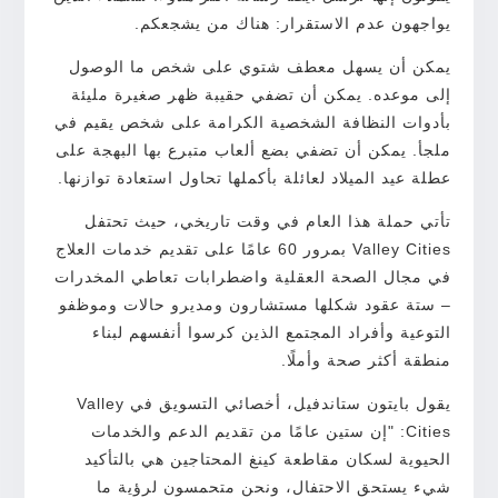
يواجهون عدم الاستقرار: هناك من يشجعكم.
يمكن أن يسهل معطف شتوي على شخص ما الوصول
إلى موعده. يمكن أن تضفي حقيبة ظهر صغيرة مليئة
بأدوات النظافة الشخصية الكرامة على شخص يقيم في
ملجأ. يمكن أن تضفي بضع ألعاب متبرع بها البهجة على
عطلة عيد الميلاد لعائلة بأكملها تحاول استعادة توازنها.
تأتي حملة هذا العام في وقت تاريخي، حيث تحتفل
Valley Cities بمرور 60 عامًا على تقديم خدمات العلاج
في مجال الصحة العقلية واضطرابات تعاطي المخدرات
– ستة عقود شكلها مستشارون ومديرو حالات وموظفو
التوعية وأفراد المجتمع الذين كرسوا أنفسهم لبناء
منطقة أكثر صحة وأملًا.
يقول بايتون ستاندفيل، أخصائي التسويق في Valley
Cities: "إن ستين عامًا من تقديم الدعم والخدمات
الحيوية لسكان مقاطعة كينغ المحتاجين هي بالتأكيد
شيء يستحق الاحتفال، ونحن متحمسون لرؤية ما