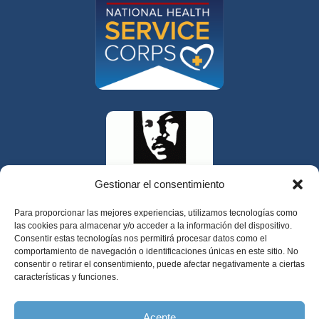
Gestionar el consentimiento
Para proporcionar las mejores experiencias, utilizamos tecnologías como
las cookies para almacenar y/o acceder a la información del dispositivo.
Consentir estas tecnologías nos permitirá procesar datos como el
comportamiento de navegación o identificaciones únicas en este sitio. No
consentir o retirar el consentimiento, puede afectar negativamente a ciertas
características y funciones.
325 W Gowe Street, Kent, Washington 98032
Acepte