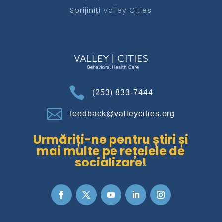
Sprijiniți Valley Cities

(253) 833-7444

feedback@valleycities.org
Urmăriți-ne pentru știri și
mai multe pe rețelele de
socializare!