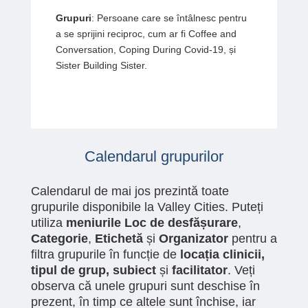
Grupuri
: Persoane care se întâlnesc pentru
a se sprijini reciproc, cum ar fi Coffee and
Conversation, Coping During Covid-19, și
Sister Building Sister.
Calendarul grupurilor
Calendarul de mai jos prezintă toate
grupurile disponibile la Valley Cities. Puteți
utiliza
meniurile
Loc de desfășurare
,
Categorie
,
Etichetă
și
Organizator
pentru a
filtra grupurile în funcție de
locația clinicii,
tipul de grup, subiect
și
facilitator
. Veți
observa că unele grupuri sunt deschise în
prezent, în timp ce altele sunt închise, iar