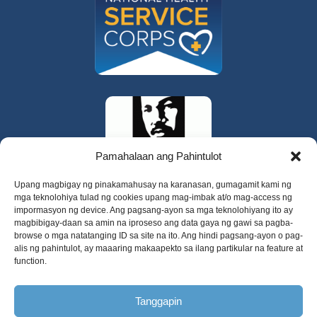
Pamahalaan ang Pahintulot
Upang magbigay ng pinakamahusay na karanasan, gumagamit kami ng
mga teknolohiya tulad ng cookies upang mag-imbak at/o mag-access ng
impormasyon ng device. Ang pagsang-ayon sa mga teknolohiyang ito ay
magbibigay-daan sa amin na iproseso ang data gaya ng gawi sa pagba-
browse o mga natatanging ID sa site na ito. Ang hindi pagsang-ayon o pag-
alis ng pahintulot, ay maaaring makaapekto sa ilang partikular na feature at
function.
325 W Gowe Street, Kent, Washington 98032
Tanggapin
Copyright 2025 Valley Cities Behavioral