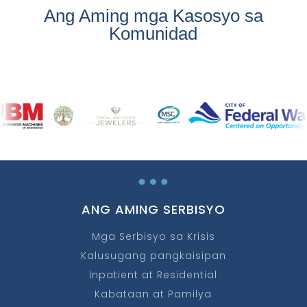
Ang Aming mga Kasosyo sa
Komunidad
…
ANG AMING SERBISYO
Mga Serbisyo sa Krisis
Kalusugang pangkaisipan
Inpatient at Residential
Kabataan at Pamilya