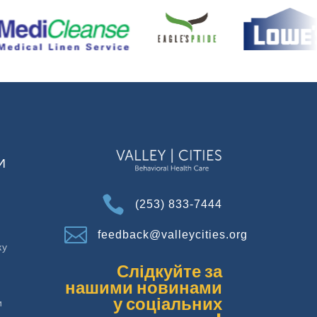
И

(253) 833-7444

feedback@valleycities.org
ку
Слідкуйте за
нашими новинами
у соціальних
и