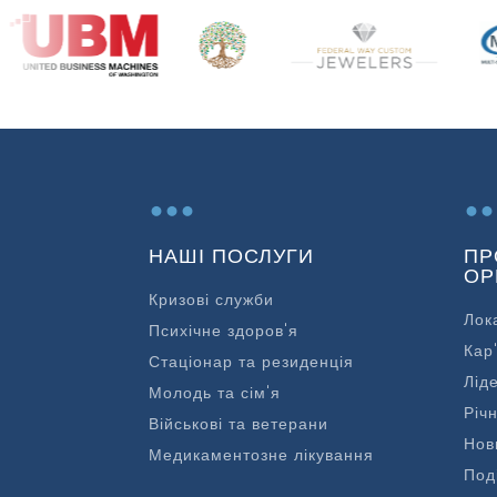
...
..
НАШІ ПОСЛУГИ
ПР
ОР
Кризові служби
Лок
Психічне здоров'я
Кар
Стаціонар та резиденція
Лід
Молодь та сім'я
Річн
Військові та ветерани
Нов
Медикаментозне лікування
Под