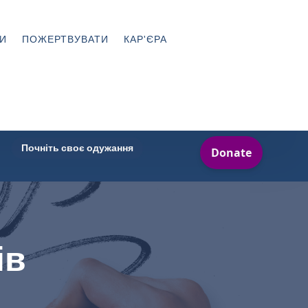
И
ПОЖЕРТВУВАТИ
КАР'ЄРА
Почніть своє одужання
ів