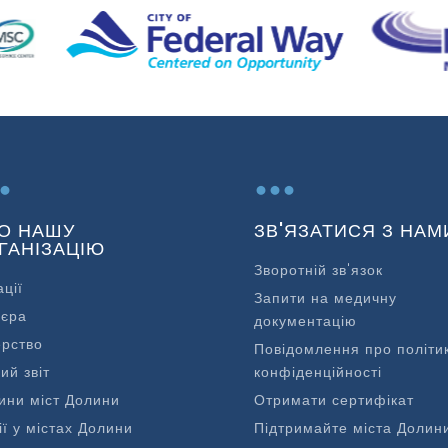
.
...
О НАШУ
ЗВ'ЯЗАТИСЯ З НАМ
ГАНІЗАЦІЮ
Зворотній зв'язок
ації
Запити на медичну
'єра
документацію
ерство
Повідомлення про політи
ий звіт
конфіденційності
ини міст Долини
Отримати сертифікат
ії у містах Долини
Підтримайте міста Долин