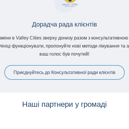
Дорадча рада клієнтів
міни в Valley Cities зверху донизу разом з консультативною 
ініці функціонувати, пропонуйте нові методи лікування та з
ваш голос був почутий!
Приєднуйтесь до Консультативної ради клієнтів
Наші партнери у громаді