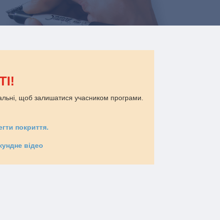
І!
уальні, щоб залишатися учасником програми.
гти покриття.
кундне відео