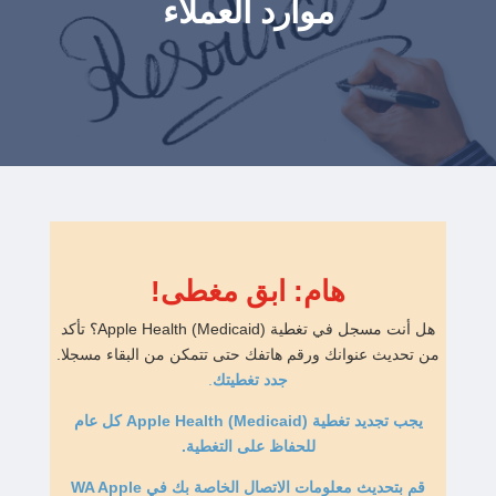
موارد العملاء
هام: ابق مغطى!
هل أنت مسجل في تغطية Apple Health (Medicaid)؟ تأكد
من تحديث عنوانك ورقم هاتفك حتى تتمكن من البقاء مسجلا.
جدد تغطيتك
.
يجب تجديد تغطية Apple Health (Medicaid) كل عام
للحفاظ على التغطية.
قم بتحديث معلومات الاتصال الخاصة بك في WA Apple