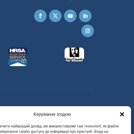
Керування згодою
чити найкращий досвід, ми використовуємо такі технології, як файли
 зберігання та/або доступу до інформації про пристрій. Згода на