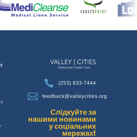
И

(253) 833-7444

feedback@valleycities.org
ку
Слідкуйте за
нашими новинами
у соціальних
и
мережах!