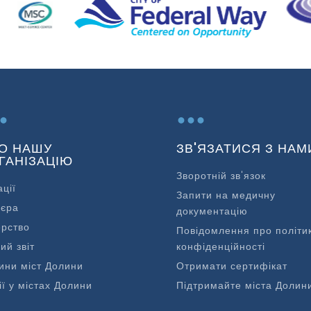
.
...
О НАШУ
ЗВ'ЯЗАТИСЯ З НАМ
ГАНІЗАЦІЮ
Зворотній зв'язок
ації
Запити на медичну
'єра
документацію
ерство
Повідомлення про політи
ий звіт
конфіденційності
ини міст Долини
Отримати сертифікат
ії у містах Долини
Підтримайте міста Долин