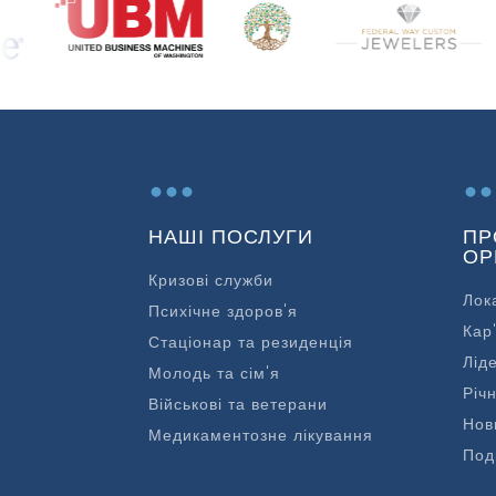
...
..
НАШІ ПОСЛУГИ
ПР
ОР
Кризові служби
Лок
Психічне здоров'я
Кар
Стаціонар та резиденція
Лід
Молодь та сім'я
Річн
Військові та ветерани
Нов
Медикаментозне лікування
Под