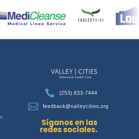

(253) 833-7444

feedback@valleycities.org
de
Síganos en las
redes sociales.