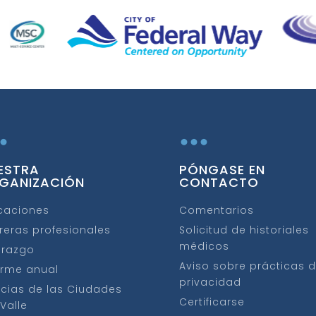
.
...
ESTRA
PÓNGASE EN
GANIZACIÓN
CONTACTO
caciones
Comentarios
reras profesionales
Solicitud de historiales
médicos
erazgo
Aviso sobre prácticas 
orme anual
privacidad
icias de las Ciudades
Certificarse
 Valle