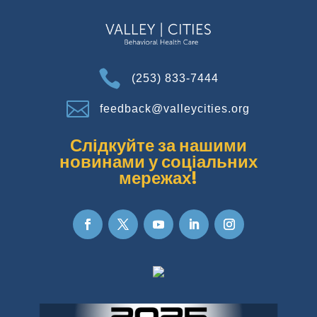

(253) 833-7444

feedback@valleycities.org
Слідкуйте за нашими
новинами у соціальних
мережах!