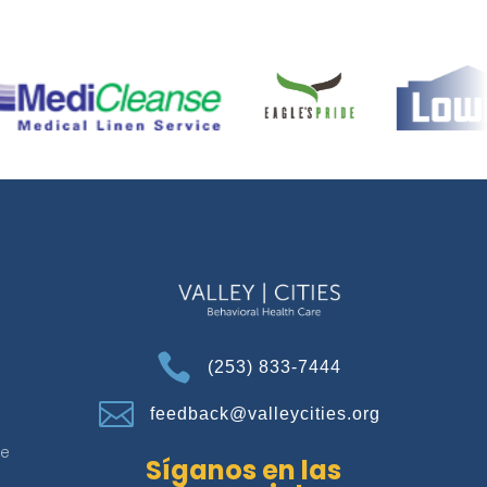

(253) 833-7444

feedback@valleycities.org
de
Síganos en las