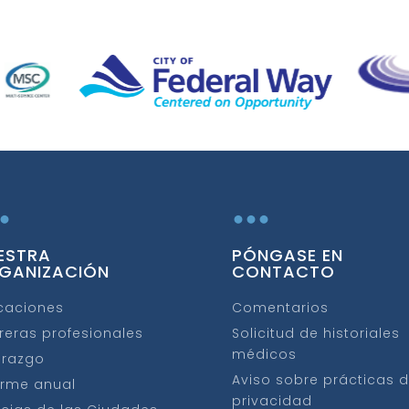
.
...
ESTRA
PÓNGASE EN
GANIZACIÓN
CONTACTO
caciones
Comentarios
reras profesionales
Solicitud de historiales
médicos
erazgo
Aviso sobre prácticas 
orme anual
privacidad