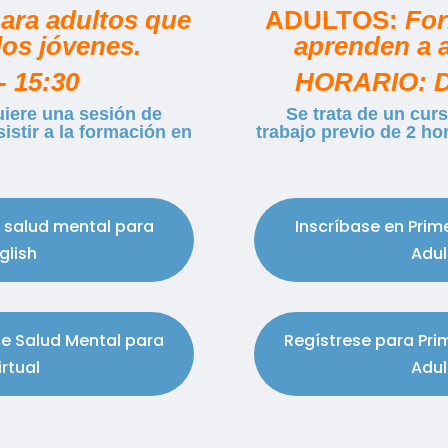
ara adultos que
ADULTOS:
For
los jóvenes.
aprenden a a
 15:30
HORARIO: D
quiere una sesión de
Se trata de un curs
istir a la formación en
trabajo previo de 2 ho
n salud mental para
Inscríbase en Prim
glish
Adul
de Salud Mental para
Regístrese para Pri
irtual
Adul