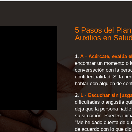
5 Pasos del Plan
Auxilios en Salu
1.
A
-
Acércate, evalúa e
encontrar un momento o lu
conversación con la perso
confidencialidad. Si la pe
hablar con alguien de con
2.
L
-
Escuchar sin juzg
dificultades o angustia q
deja que la persona hable 
su situación. Puedes inic
"Me he dado cuenta de que
de acuerdo con lo que dic