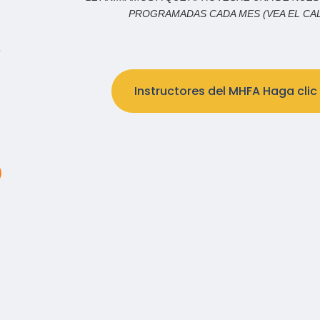
PROGRAMADAS CADA MES (VEA EL CAL
o
n
Instructores del MHFA Haga clic 
)