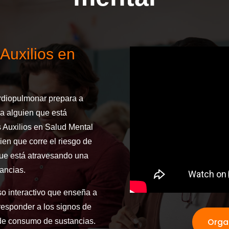
Auxilios en
ardiopulmonar prepara a
a alguien que está
s Auxilios en Salud Mental
ien que corre el riesgo de
que está atravesando una
ancias.
so interactivo que enseña a
 responder a los signos de
Orga
 de consumo de sustancias.