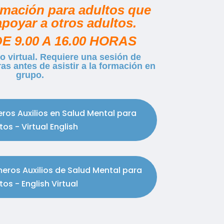
mación para adultos que
poyar a otros adultos.
E 9.00 A 16.00 HORAS
o virtual. Requiere una sesión de
ras antes de asistir a la formación en
grupo.
eros Auxilios en Salud Mental para
tos - Virtual English
meros Auxilios de Salud Mental para
tos - English Virtual