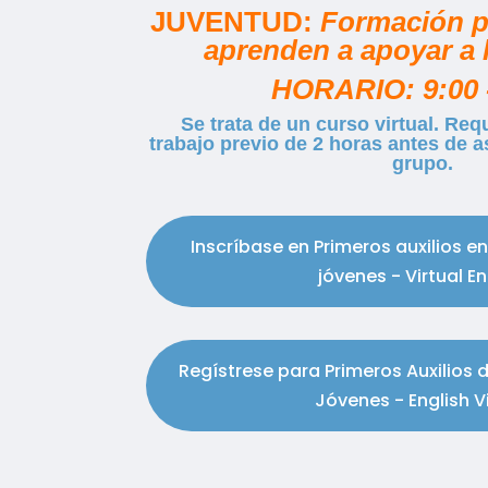
JUVENTUD:
Formación p
aprenden a apoyar a 
HORARIO: 9:00 -
Se trata de un curso virtual. Re
trabajo previo de 2 horas antes de as
grupo.
Inscríbase en Primeros auxilios e
jóvenes - Virtual En
Regístrese para Primeros Auxilios 
Jóvenes - English V