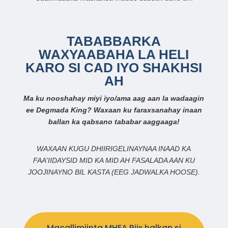
TABABBARKA
WAXYAABAHA LA HELI
KARO SI CAD IYO SHAKHSI
AH
Ma ku nooshahay miyi iyo/ama aag aan la wadaagin
ee Degmada King? Waxaan ku faraxsanahay inaan
ballan ka qabsano tababar aaggaaga!
WAXAAN KUGU DHIIRIGELINAYNAA INAAD KA
FAA'IIDAYSID MID KA MID AH FASALADA AAN KU
JOOJINAYNO BIL KASTA (EEG JADWALKA HOOSE).
Macallimiinta MHFA Riix halkan si