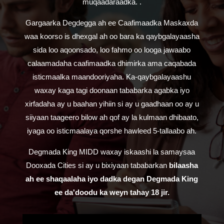
muqaadaraadka. .
Gargaarka Degdegga ah ee Caafimaadka Maskaxda
waa koorso is dhexgal ah oo bara ka qaybgalayaasha
sida loo aqoonsado, loo fahmo oo looga jawaabo
calaamadaha caafimaadka dhimirka ama caqabada
isticmaalka maandooriyaha. Ka-qaybgalayaashu
waxay kaga tagi doonaan tababarka agabka iyo
xirfadaha ay u baahan yihiin si ay u gaadhaan oo ay u
siiyaan taageero bilow ah qof ay la kulmaan dhibaato,
iyaga oo isticmaalaya qorshe hawleed 5-tallaabo ah.
Degmada King MIDD waxay iskaashi la samaysaa
Dooxada Cities si ay u bixiyaan tababarkan
bilaasha
ah
ee shaqaalaha iyo dadka degan Degmada King
ee da'doodu ka weyn tahay 18 jir.