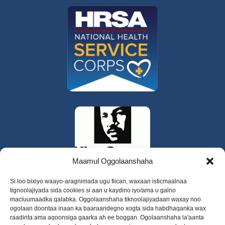
Maamul Oggolaanshaha
Si loo bixiyo waayo-aragnimada ugu fiican, waxaan isticmaalnaa
tignoolajiyada sida cookies si aan u kaydino iyo/ama u galno
macluumaadka qalabka. Oggolaanshaha tiknoolajiyadaan waxay noo
ogolaan doontaa inaan ka baaraandegno xogta sida habdhaqanka wax
raadinta ama aqoonsiga gaarka ah ee boggan. Ogolaanshaha la'aanta