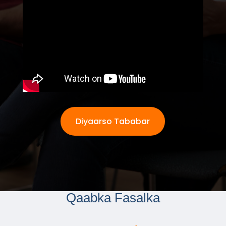
Diyaarso Tababar
Qaabka Fasalka