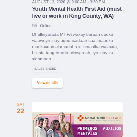
AUGUST 13, 2026 @ 9:00 AM - 3:30 PM
Youth Mental Health First Aid (must
live or work in King County, WA)
Online
Dhallinyarada MHFA waxay baraan dadka
waaweyn inay aqoonsadaan caafimaadka
maskaxda/calamadaha isticmaalka walaxda,
bixinta taageerada bilowga ah, iyo inay ku
xidhmaan.
SALES ENDED
View details
SAT
22