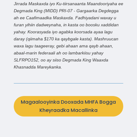
Jirrada Maskaxda iyo Ku-tiirsanaanta Maandooriyaha ee
Degmada King (MIDD) PRI-07 - Gargaarka Degdegga
ah ee Caafimaadka Maskaxda. Fadhiyadani waxay u
furan yihiin dadweynaha, in kasta oo boosku xaddidan
yahay. Koorasyada iyo agabka koorsada ayaa lagu
daray (qiimaha $170 ka qaybgale kasta). Mashruucan
waxa lagu taageeray, gebi ahaan ama qayb ahaan,
abaal-marin federaali ah oo lambarkiisu yahay
SLFRPO152, oo ay siiso Degmada King Waaxda
Khasnadda Mareykanka.
Magaalooyinka Dooxada MHFA Bogga
Kheyraadka Macallinka