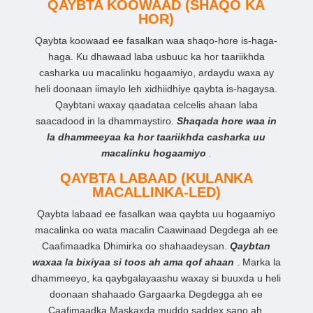
QAYBTA KOOWAAD (SHAQO KA
HOR)
Qaybta koowaad ee fasalkan waa shaqo-hore is-haga-
haga. Ku dhawaad laba usbuuc ka hor taariikhda
casharka uu macalinku hogaamiyo, ardaydu waxa ay
heli doonaan iimaylo leh xidhiidhiye qaybta is-hagaysa.
Qaybtani waxay qaadataa celcelis ahaan laba
saacadood in la dhammaystiro.
Shaqada hore waa in
la dhammeeyaa ka hor taariikhda casharka uu
macalinku hogaamiyo
.
QAYBTA LABAAD (KULANKA
MACALLINKA-LED)
Qaybta labaad ee fasalkan waa qaybta uu hogaamiyo
macalinka oo wata macalin Caawinaad Degdega ah ee
Caafimaadka Dhimirka oo shahaadeysan.
Qaybtan
waxaa la bixiyaa si toos ah ama qof ahaan
. Marka la
dhammeeyo, ka qaybgalayaashu waxay si buuxda u heli
doonaan shahaado Gargaarka Degdegga ah ee
Caafimaadka Maskaxda muddo saddex sano ah.