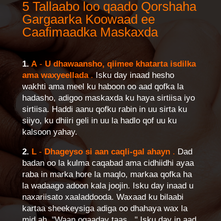
5 Tallaabo loo qaado Qorshaha
Gargaarka Koowaad ee
Caafimaadka Maskaxda
1.
A
-
U dhawaansho, qiimee khatarta isdilka
ama waxyeellada
.
Isku day inaad hesho
wakhti ama meel ku haboon oo aad qofka la
hadasho, adigoo maskaxda ku haya sirtiisa iyo
sirtiisa. Haddi aanu qofku rabin in uu sirta ku
siiyo, ku dhiiri geli in uu la hadlo qof uu ku
kalsoon yahay.
2.
L
-
Dhageyso si aan caqli-gal ahayn
.
Dad
badan oo la kulma caqabad ama cidhiidhi ayaa
raba in marka hore la maqlo, markaa qofka ha
la wadaago adoon kala joojin. Isku day inaad u
naxariisato xaaladdooda. Waxaad ku bilaabi
kartaa sheekeysiga adiga oo dhahaya wax la
mid ah, "Waan ogaaday taas..." Isku day in aad