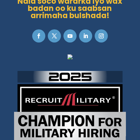
Nala soco wararka iyo wax
badan oo ku saabsan
arrimaha bulshada!