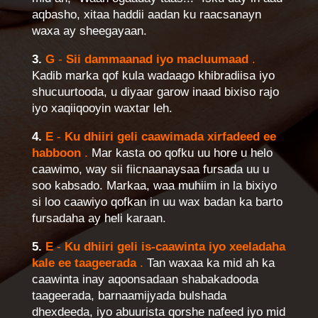
aqbasho, xitaa haddii aadan ku raacsanayn
waxa ay sheegayaan.
3.
G
-
Sii dammaanad iyo macluumaad
.
Kadib marka qof kula wadaago khibradiisa iyo
shucuurtooda, u diyaar garow inaad bixiso rajo
iyo xaqiiqooyin waxtar leh.
4.
E
-
Ku dhiiri geli caawimada xirfadeed ee
habboon
.
Mar kasta oo qofku uu hore u helo
caawimo, way sii fiicnaanaysaa fursada uu u
soo kabsado. Markaa, waa muhiim in la bixiyo
si loo caawiyo qofkan in uu wax badan ka barto
fursadaha ay heli karaan.
5.
E
-
Ku dhiiri geli is-caawinta iyo xeeladaha
kale ee taageerada
.
Tan waxaa ka mid ah ka
caawinta inay aqoonsadaan shabakadooda
taageerada, barnaamijyada bulshada
dhexdeeda, iyo abuurista qorshe nafeed iyo mid