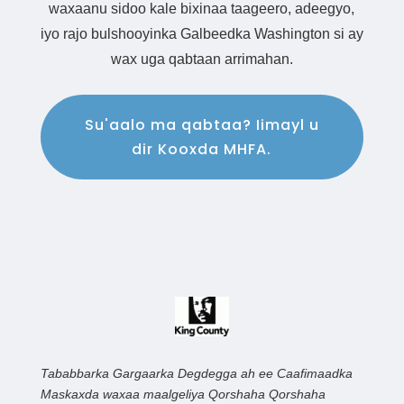
waxaanu sidoo kale bixinaa taageero, adeegyo,
iyo rajo bulshooyinka Galbeedka Washington si ay
wax uga qabtaan arrimahan.
Su'aalo ma qabtaa? Iimayl u
dir Kooxda MHFA.
Tababbarka Gargaarka Degdegga ah ee Caafimaadka
Maskaxda waxaa maalgeliya Qorshaha Qorshaha