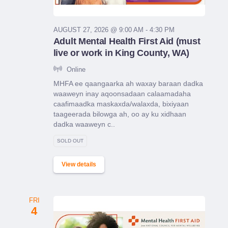
AUGUST 27, 2026 @ 9:00 AM - 4:30 PM
Adult Mental Health First Aid (must
live or work in King County, WA)
Online
MHFA ee qaangaarka ah waxay baraan dadka
waaweyn inay aqoonsadaan calaamadaha
caafimaadka maskaxda/walaxda, bixiyaan
taageerada bilowga ah, oo ay ku xidhaan
dadka waaweyn c..
SOLD OUT
View details
FRI
4