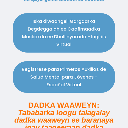
Iska diwaangeli Gargaarka
Degdegga ah ee Caafimaadka
Maskaxda ee Dhallinyarada - Ingiriis
Virtual
Regístrese para Primeros Auxilios de
Salud Mental para Jóvenes -
Español Virtual
DADKA WAAWEYN:
Tababarka loogu talagalay
dadka waaweyn ee baranaya
inay taageeraan dadka