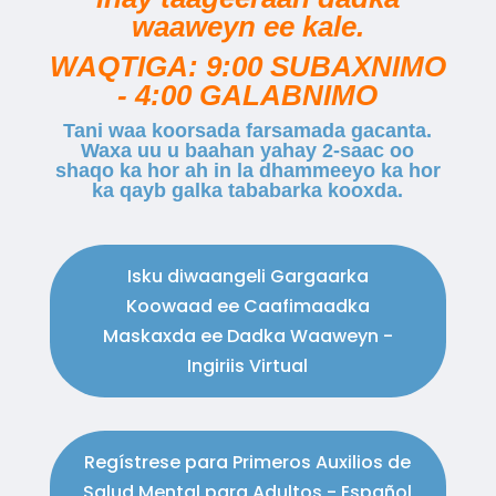
waaweyn ee kale.
WAQTIGA: 9:00 SUBAXNIMO
- 4:00 GALABNIMO
Tani waa koorsada farsamada gacanta.
Waxa uu u baahan yahay 2-saac oo
shaqo ka hor ah in la dhammeeyo ka hor
ka qayb galka tababarka kooxda.
Isku diwaangeli Gargaarka
Koowaad ee Caafimaadka
Maskaxda ee Dadka Waaweyn -
Ingiriis Virtual
Regístrese para Primeros Auxilios de
Salud Mental para Adultos - Español