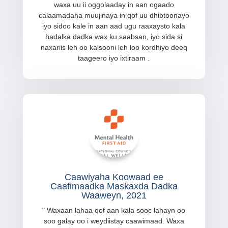
waxa uu ii oggolaaday in aan ogaado
calaamadaha muujinaya in qof uu dhibtoonayo
iyo sidoo kale in aan aad ugu raaxaysto kala
hadalka dadka wax ku saabsan, iyo sida si
naxariis leh oo kalsooni leh loo kordhiyo deeq
taageero iyo ixtiraam
.
Caawiyaha Koowaad ee
Caafimaadka Maskaxda Dadka
Waaweyn, 2021
"
Waxaan lahaa qof aan kala sooc lahayn oo
soo galay oo i weydiistay caawimaad. Waxa