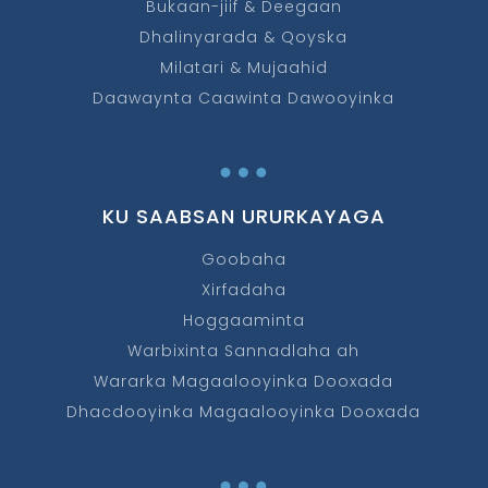
Bukaan-jiif & Deegaan
Dhalinyarada & Qoyska
Milatari & Mujaahid
Daawaynta Caawinta Dawooyinka
…
KU SAABSAN URURKAYAGA
Goobaha
Xirfadaha
Hoggaaminta
Warbixinta Sannadlaha ah
Wararka Magaalooyinka Dooxada
Dhacdooyinka Magaalooyinka Dooxada
…