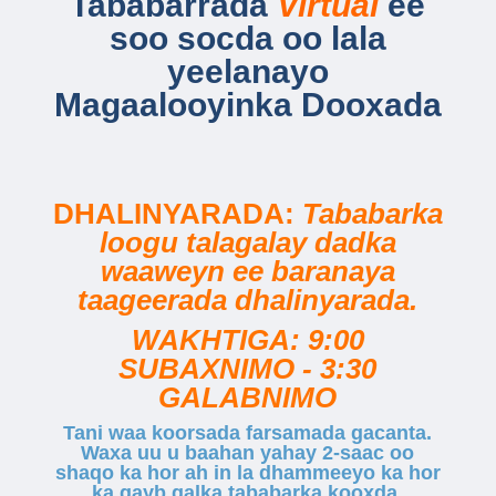
Tababarrada
Virtual
ee
soo socda oo lala
yeelanayo
Magaalooyinka Dooxada
DHALINYARADA:
Tababarka
loogu talagalay dadka
waaweyn ee baranaya
taageerada dhalinyarada.
WAKHTIGA: 9:00
SUBAXNIMO - 3:30
GALABNIMO
Tani waa koorsada farsamada gacanta.
Waxa uu u baahan yahay 2-saac oo
shaqo ka hor ah in la dhammeeyo ka hor
ka qayb galka tababarka kooxda.