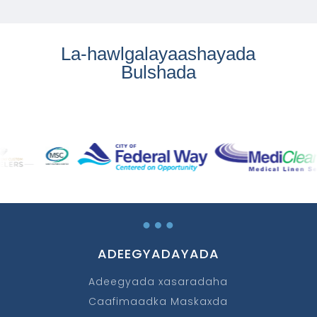
La-hawlgalayaashayada
Bulshada
…
ADEEGYADAYADA
Adeegyada xasaradaha
Caafimaadka Maskaxda