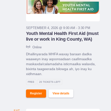
SEPTEMBER 4, 2026 @ 9:00 AM - 3:30 PM
Youth Mental Health First Aid (must
live or work in King County, WA)
Online
Dhallinyarada MHFA waxay baraan dadka
waaweyn inay aqoonsadaan caafimaadka
maskaxda/calamadaha isticmaalka walaxda,
bixinta taageerada bilowga ah, iyo inay ku
xidhmaan.
FREE
20 TICKETS LEFT
Register
View details
SAT