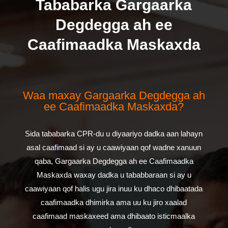
Tababarka Gargaarka
Degdegga ah ee
Caafimaadka Maskaxda
Waa maxay Gargaarka Degdegga ah
ee Caafimaadka Maskaxda?
Sida tababarka CPR-du u diyaariyo dadka aan lahayn
asal caafimaad si ay u caawiyaan qof wadne xanuun
qaba, Gargaarka Degdegga ah ee Caafimaadka
Maskaxda waxay dadka u tababbaraan si ay u
caawiyaan qof halis ugu jira inuu ku dhaco dhibaatada
caafimaadka dhimirka ama uu ku jiro xaalad
caafimaad maskaxeed ama dhibaato isticmaalka