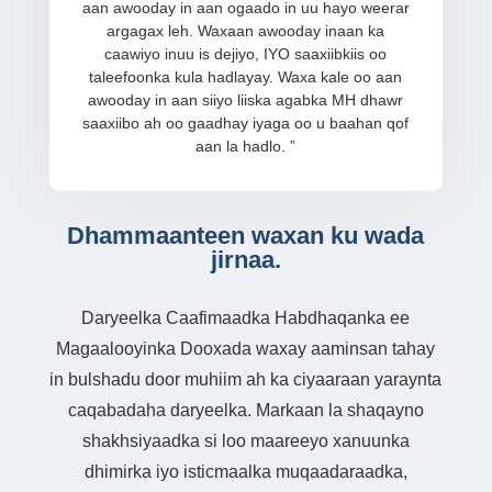
aan awooday in aan ogaado in uu hayo weerar
argagax leh. Waxaan awooday inaan ka
caawiyo inuu is dejiyo, IYO saaxiibkiis oo
taleefoonka kula hadlayay. Waxa kale oo aan
awooday in aan siiyo liiska agabka MH dhawr
saaxiibo ah oo gaadhay iyaga oo u baahan qof
aan la hadlo.
”
Dhammaanteen waxan ku wada
jirnaa.
Daryeelka Caafimaadka Habdhaqanka ee
Magaalooyinka Dooxada waxay aaminsan tahay
in bulshadu door muhiim ah ka ciyaaraan yaraynta
caqabadaha daryeelka.
Markaan la shaqayno
shakhsiyaadka si loo maareeyo xanuunka
dhimirka iyo isticmaalka muqaadaraadka,