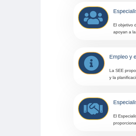
Especiali

El objetivo 
apoyan a la 
Empleo y 

La SEE propor
y la planifica
Especiali

El Especial
proporciona