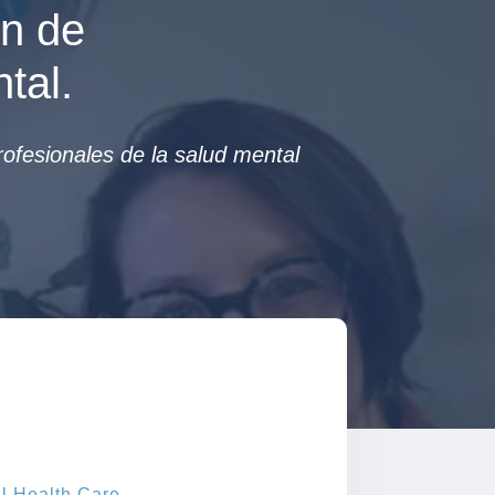
ón de
tal.
rofesionales de la salud mental
al Health Care
,