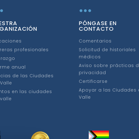
.
...
ESTRA
PÓNGASE EN
GANIZACIÓN
CONTACTO
caciones
Comentarios
reras profesionales
Solicitud de historiales
médicos
erazgo
Aviso sobre prácticas 
orme anual
privacidad
icias de las Ciudades
Certificarse
 Valle
Apoyar a las Ciudades 
ntos en las ciudades
Valle
 valle