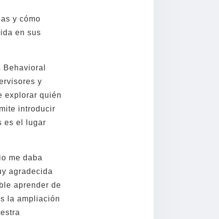
ias y cómo
vida en sus
s Behavioral
ervisores y
e explorar quién
ite introducir
 es el lugar
.
pio me daba
muy agradecida
íble aprender de
és la ampliación
uestra