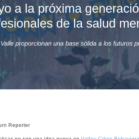
o a la próxima generaci
fesionales de la salud men
Valle proporcionan una base sólida a los futuros p
urn Reporter
cticas no son una idea nueva en
Valley Cities Behavior