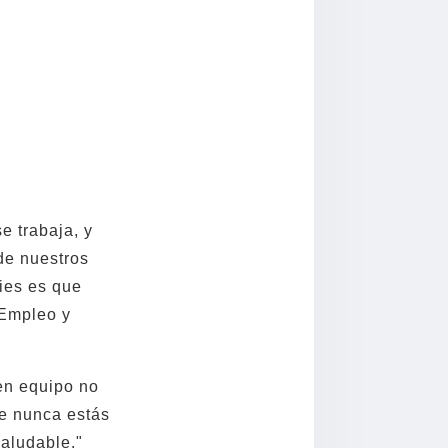
e trabaja, y
de nuestros
ties es que
 Empleo y
en equipo no
ue nunca estás
saludable."