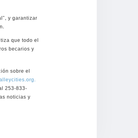
", y garantizar
n.
tiza que todo el
ros becarios y
ión sobre el
lleycities.org.
al 253-833-
as noticias y