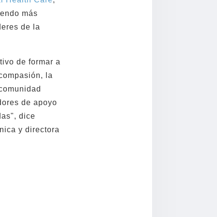
ciendo más
deres de la
tivo de formar a
 compasión, la
a comunidad
adores de apoyo
as", dice
nica y directora