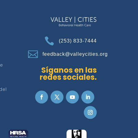

(253) 833-7444

feedback@valleycities.org
de
Síganos en las
redes sociales.
del