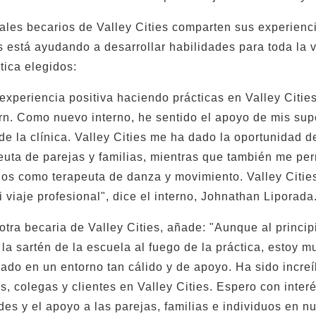
ales becarios de Valley Cities comparten sus experienc
es está ayudando a desarrollar habilidades para toda la 
ica elegidos:
experiencia positiva haciendo prácticas en Valley Citie
n. Como nuevo interno, he sentido el apoyo de mis sup
de la clínica. Valley Cities me ha dado la oportunidad d
uta de parejas y familias, mientras que también me perm
cios como terapeuta de danza y movimiento. Valley Cities
i viaje profesional", dice el interno, Johnathan Liporada
 otra becaria de Valley Cities, añade: "Aunque al princi
 la sartén de la escuela al fuego de la práctica, estoy 
zado en un entorno tan cálido y de apoyo. Ha sido incre
s, colegas y clientes en Valley Cities. Espero con inter
des y el apoyo a las parejas, familias e individuos en n