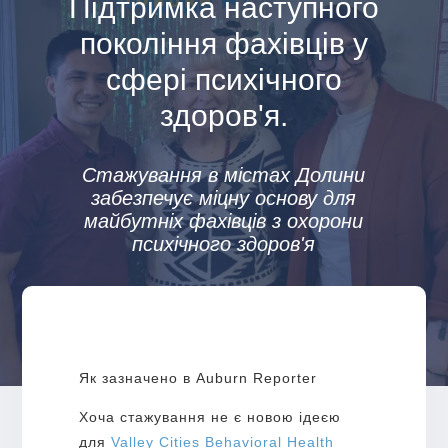
Підтримка наступного
покоління фахівців у
сфері психічного
здоров'я.
Стажування в містах Долини
забезпечує міцну основу для
майбутніх фахівців з охорони
психічного здоров'я
Як зазначено в Auburn Reporter
Хоча стажування не є новою ідеєю
для
Valley Cities Behavioral Health