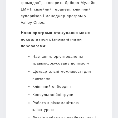
громадах", - говорить Дебора Мулейн,
LMFT, сімейний терапевт, клінічний
супервізор і менеджер програм у
Valley Cities.
Нова програма стажування може
похвалитися різноманітними
перевагами:
Навчання, орієнтоване на
травмофокусовану допомогу
Щоквартальні можливості для
навчання
Клінічний онбордінг
Консультаційні групи
Робота з різноманітною
клієнтурою
Досвід роботи як особисто, так і