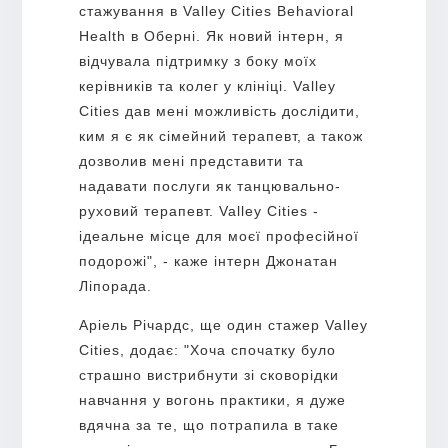
стажування в Valley Cities Behavioral
Health в Оберні. Як новий інтерн, я
відчувала підтримку з боку моїх
керівників та колег у клініці. Valley
Cities дав мені можливість дослідити,
ким я є як сімейний терапевт, а також
дозволив мені представити та
надавати послуги як танцювально-
руховий терапевт. Valley Cities -
ідеальне місце для моєї професійної
подорожі", - каже інтерн Джонатан
Ліпорада.
Аріель Річардс, ще один стажер Valley
Cities, додає: "Хоча спочатку було
страшно вистрибнути зі сковорідки
навчання у вогонь практики, я дуже
вдячна за те, що потрапила в таке