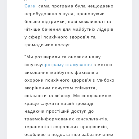
Care
, сама програма була нещодавно
перебудована з нуля, пропонуючи
більше підтримки, нові можливості та
чіткіше бачення для майбутніх лідерів
у сфері психічного здоров'я та
громадських послуг.
"Ми розширили та оновили нашу
існуючу
програму стажування
з метою
виховання майбутніх фахівців з
охорони психічного здоров'я з глибоко
вкоріненим почуттям співчуття,
спільноти та зв'язку. Ми сподіваємося
краще служити нашій громаді,
надаючи простіший доступ до
травмоінформованих консультантів,
терапевтів і соціальних працівників,
особливо в недостатньо забезпечених