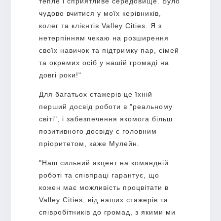
тепле і сприятливе середовище. Було
чудово вчитися у моїх керівників,
колег та клієнтів Valley Cities. Я з
нетерпінням чекаю на розширення
своїх навичок та підтримку пар, сімей
та окремих осіб у нашій громаді на
довгі роки!"
Для багатьох стажерів це їхній
перший досвід роботи в "реальному
світі", і забезпечення якомога більш
позитивного досвіду є головним
пріоритетом, каже Мулейн.
"Наш сильний акцент на командній
роботі та співпраці гарантує, що
кожен має можливість процвітати в
Valley Cities, від наших стажерів та
співробітників до громад, з якими ми