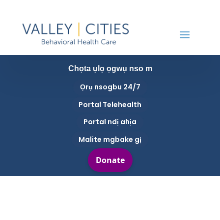
Chọta ụlọ ọgwụ nso m
Ọrụ nsogbu 24/7
Portal Telehealth
Portal ndị ahịa
Malite mgbake gị