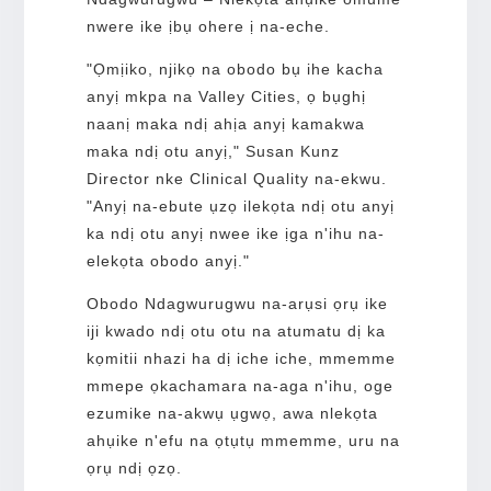
nwere ike ịbụ ohere ị na-eche.
"Ọmịiko, njikọ na obodo bụ ihe kacha
anyị mkpa na Valley Cities, ọ bụghị
naanị maka ndị ahịa anyị kamakwa
maka ndị otu anyị," Susan Kunz
Director nke Clinical Quality na-ekwu.
"Anyị na-ebute ụzọ ilekọta ndị otu anyị
ka ndị otu anyị nwee ike ịga n'ihu na-
elekọta obodo anyị."
Obodo Ndagwurugwu na-arụsi ọrụ ike
iji kwado ndị otu otu na atumatu dị ka
kọmitii nhazi ha dị iche iche, mmemme
mmepe ọkachamara na-aga n'ihu, oge
ezumike na-akwụ ụgwọ, awa nlekọta
ahụike n'efu na ọtụtụ mmemme, uru na
ọrụ ndị ọzọ.