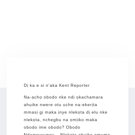
Chọta ụzọ ọhụrụ na Valley
Cities
Na-achọ mgbanwe ọrụ? Chọta
ebumnuche, nkwado na obodo na ụlọ
ọrụ nlekọta ahụike mpaghara a
Dị ka e si n'aka Kent Reporter
Na-achọ obodo nke ndị ọkachamara
ahụike nwere otu uche na-ekerịta
mmasị gị maka ịnye nlekọta dị elu nke
nlekọta, nchegbu na ọmịiko maka
obodo ime obodo? Obodo
Ndagwurugwu – Nlekọta ahụike omume