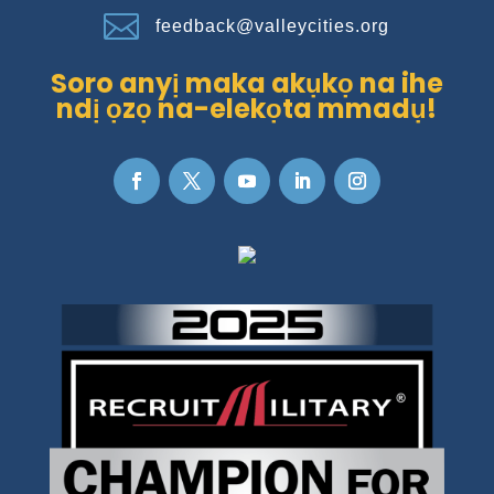

feedback@valleycities.org
Soro anyị maka akụkọ na ihe
ndị ọzọ na-elekọta mmadụ!