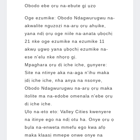
Obodo ebe ọrụ na-ebute gị ụzọ
Oge ezumike: Obodo Ndagwurugwu na-
akwalite nguzozi na-arụ ọrụ ahụike,
yana ndị ọrụ oge niile na-anata ụbọchị
21 nke oge ezumike na ezumike 11
akwụ ụgwọ yana ụbọchị ezumike na-
ese n'elu nke nhọrọ gị.
Mpaghara ọrụ dị iche iche, gụnyere:
Site na ntinye aka na-aga n'ihu maka
ịdị iche iche, nha anya na nsonye,
Obodo Ndagwurugwu na-arụ ọrụ maka
itolite ma na-edobe omenala n'ebe ọrụ
dị iche iche.
Ụlọ na-eto eto: Valley Cities kwenyere
na itinye ego na ndị otu ha. Onye ọrụ ọ
bụla na-enweta mmefu ego kwa afọ
maka klaasị mmepe onwe onye na