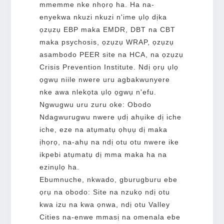
mmemme nke nhọrọ ha. Ha na-
enyekwa nkuzi nkuzi n'ime ụlọ dịka
ọzụzụ EBP maka EMDR, DBT na CBT
maka psychosis, ọzụzụ WRAP, ọzụzụ
asambodo PEER site na HCA, na ọzụzụ
Crisis Prevention Institute. Ndị ọrụ ụlọ
ọgwụ niile nwere uru agbakwunyere
nke awa nlekọta ụlọ ọgwụ n'efu.
Ngwugwu uru zuru oke: Obodo
Ndagwurugwu nwere ụdị ahụike dị iche
iche, eze na atụmatụ ọhụụ dị maka
ịhọrọ, na-ahụ na ndị otu otu nwere ike
ikpebi atụmatụ dị mma maka ha na
ezinụlọ ha.
Ebumnuche, nkwado, gburugburu ebe
ọrụ na obodo: Site na nzukọ ndị otu
kwa izu na kwa ọnwa, ndị otu Valley
Cities na-enwe mmasị na omenala ebe