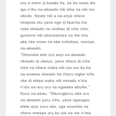
ọrụ e mere iji kwado ha, ka ha nwee ike
ịga n'ihu na-akwado ndị ahịa na ndị otu
obodo. Nzute ndị a na-enye ohere
ịmepụta otu yana oge iji kparịta ma
nata nkwado na isiokwu dị iche iche,
gụnyere ndị ọkachamara na ihe ịma
aka nke onwe na ebe nchekwa, nsonye,
na-akwado.
"Omenala ebe ọrụ anyị na-akwado
nkwado dị ukwuu, yana nhọrọ dị iche
iche na ohere maka ndị otu otu ka ha
na-enweta nkwado ha chọrọ mgbe niile,
nke dị mkpa maka ndị mmadụ n'otu
n'otu na-arụ ọrụ na ngalaba ahụike,"
Kunz na-ekwu. "Gburugburu ebe ọrụ
na-akwado pụrụ iche, yana ngwugwu
elele anyị zuru oke, oge ezumike na
ohere mmepe ọrụ bụ ole na ole n'ime