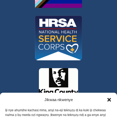
Jikwaa nkwenye
Iji nye ahụmịhe kachasị mma, anyị na-eji teknụzụ dị ka kuki iji chekwaa
na/ma ọ bụ nweta ozi ngwaọrụ. Ịkwenye na teknụzụ ndị a ga-enye anyị