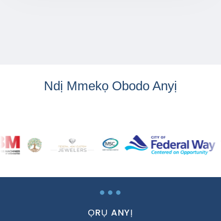
Ndị Mmekọ Obodo Anyị
…
ỌRỤ ANYỊ