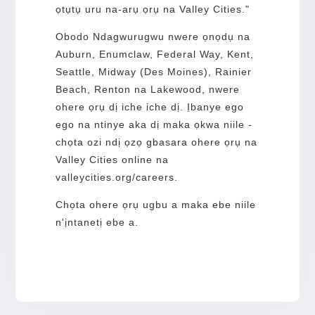
ọtụtụ uru na-arụ ọrụ na Valley Cities."
Obodo Ndagwurugwu nwere ọnọdụ na
Auburn, Enumclaw, Federal Way, Kent,
Seattle, Midway (Des Moines), Rainier
Beach, Renton na Lakewood, nwere
ohere ọrụ dị iche iche dị. Ịbanye ego
ego na ntinye aka dị maka ọkwa niile -
chọta ozi ndị ọzọ gbasara ohere ọrụ na
Valley Cities online na
valleycities.org/careers.
Chọta ohere ọrụ ugbu a maka ebe niile
n'ịntanetị ebe a.