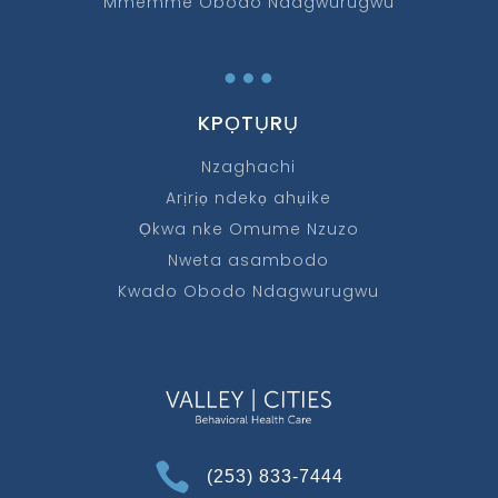
Mmemme Obodo Ndagwurugwu
…
KPỌTỤRỤ
Nzaghachi
Arịrịọ ndekọ ahụike
Ọkwa nke Omume Nzuzo
Nweta asambodo
Kwado Obodo Ndagwurugwu

(253) 833-7444