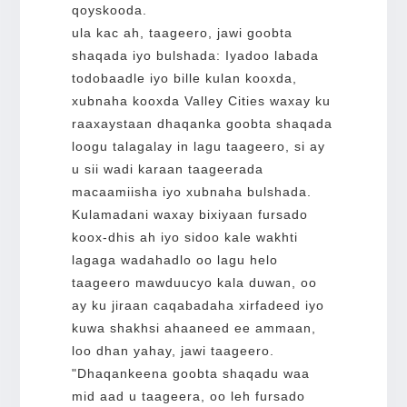
qoyskooda.
ula kac ah, taageero, jawi goobta
shaqada iyo bulshada: Iyadoo labada
todobaadle iyo bille kulan kooxda,
xubnaha kooxda Valley Cities waxay ku
raaxaystaan dhaqanka goobta shaqada
loogu talagalay in lagu taageero, si ay
u sii wadi karaan taageerada
macaamiisha iyo xubnaha bulshada.
Kulamadani waxay bixiyaan fursado
koox-dhis ah iyo sidoo kale wakhti
lagaga wadahadlo oo lagu helo
taageero mawduucyo kala duwan, oo
ay ku jiraan caqabadaha xirfadeed iyo
kuwa shakhsi ahaaneed ee ammaan,
loo dhan yahay, jawi taageero.
"Dhaqankeena goobta shaqadu waa
mid aad u taageera, oo leh fursado