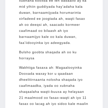
xubnaha kooxda ee leh dadaallo ay ka
mid yihiin guddiyada hay'adaha kala
duwan, barnaamijyada horumarinta
xirfadeed ee joogtada ah, waqti fasax
ah oo deeqsi ah, saacado kormeer
caafimaad oo bilaash ah iyo
barnaamijyo kale oo kala duwan,
faa'iidooyinka iyo adeegyada.
Bulsho goobta shaqada ah oo ku
horraysa
Wakhtiga fasaxa ah: Magaalooyinka
Dooxada waxay kor u qaadaan
dheelitirnaanta nolosha shaqada iyo
caafimaadka, iyada oo xubnaha
shaqaalaha waqti-buuxa ay helayaan
21 maalmood oo fasax-waqti ah iyo 11
fasax oo lacag ah iyo sidoo kale maalin