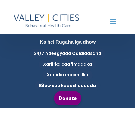
Ka hel Rugaha Iga dhow
24/7 Adeegyada Qalalaasaha
Xariirka caafimaadka
Xariirka macmiilka
Bilow soo kabashadaada