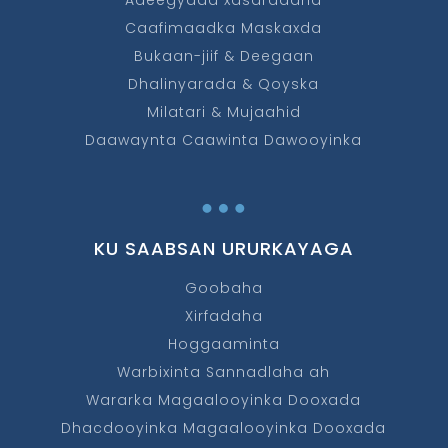
Caafimaadka Maskaxda
Bukaan-jiif & Deegaan
Dhalinyarada & Qoyska
Milatari & Mujaahid
Daawaynta Caawinta Dawooyinka
…
KU SAABSAN URURKAYAGA
Goobaha
Xirfadaha
Hoggaaminta
Warbixinta Sannadlaha ah
Wararka Magaalooyinka Dooxada
Dhacdooyinka Magaalooyinka Dooxada