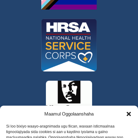
Maamul Oggolaanshaha
Si loo bixiyo waayo-aragnimada ugu fiican, waxaan isticmaalnaa
tignoolajiyada sida cookies si aan u kaydino iyo/ama u galno
macluumaadka qalabka. Oggolaanshaha tiknoolajiyadaan waxay noo