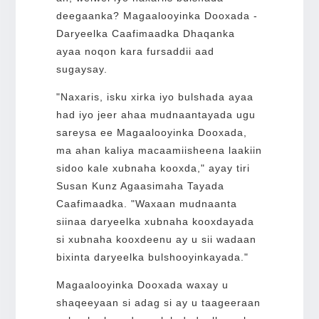
deegaanka? Magaalooyinka Dooxada -
Daryeelka Caafimaadka Dhaqanka
ayaa noqon kara fursaddii aad
sugaysay.
"Naxaris, isku xirka iyo bulshada ayaa
had iyo jeer ahaa mudnaantayada ugu
sareysa ee Magaalooyinka Dooxada,
ma ahan kaliya macaamiisheena laakiin
sidoo kale xubnaha kooxda," ayay tiri
Susan Kunz Agaasimaha Tayada
Caafimaadka. "Waxaan mudnaanta
siinaa daryeelka xubnaha kooxdayada
si xubnaha kooxdeenu ay u sii wadaan
bixinta daryeelka bulshooyinkayada."
Magaalooyinka Dooxada waxay u
shaqeeyaan si adag si ay u taageeraan