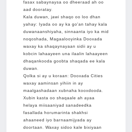
fasax sabaynaysa oo dheeraad ah oo
aad dooratay.
Kala duwan, jawi shaqo oo loo dhan
yahay: Iyada oo ay ka go'an tahay kala
duwanaanshiyaha, sinnaanta iyo ka mid
noqoshada, Magaalooyinka Dooxada
waxay ka shaqaynayaan sidii ay u
kobcin lahaayeen una ilaalin lahaayeen
dhaqankooda goobta shaqada ee kala
duwan.
Qolka si ay u koraan: Dooxada Cities
waxay aaminsan yihiin in ay
maalgashadaan xubnaha kooxdooda.
Xubin kasta oo shaqaale ah ayaa
helaya miisaaniyad sanadeedka
fasallada horumarinta shakhsi
ahaaneed iyo barnaamijyada ay
doortaan. Waxay sidoo kale bixiyaan