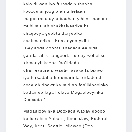
kala duwan iyo fursado xubnaha
kooxdu si joogto ah u helaan
taageerada ay u baahan yihiin, taas oo
muhiim u ah shakhsiyaadka ka
shaqeeya goobta daryeelka
caafimaadka," Kunz ayaa yidhi.
"Bey'adda goobta shaqada ee sida
gaarka ah u taageerta, oo ay weheliso
xirmooyinkeena faa'iidada
dhameystiran, waqti- fasaxa la bixiyo
iyo fursadaha horumarinta xirfadeed
ayaa ah dhowr ka mid ah faa'iidooyinka
badan ee laga helayo Magaalooyinka
Dooxada."
Magaalooyinka Dooxada waxay goobo
ku leeyihiin Auburn, Enumclaw, Federal
Way, Kent, Seattle, Midway (Des