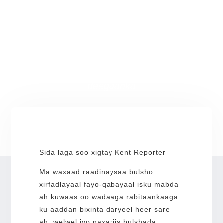
Ka hel waddo cusub
Magaalooyinka Dooxada
Ma doonaysaa isbeddel xirfadeed? Ka
hel ujeedada, taageerada iyo bulshada
ururkan daryeelka caafimaadka
deegaanka
Sida laga soo xigtay Kent Reporter
Ma waxaad raadinaysaa bulsho
xirfadlayaal fayo-qabayaal isku mabda
ah kuwaas oo wadaaga rabitaankaaga
ku aaddan bixinta daryeel heer sare
ah, welwel iyo naxariis bulshada