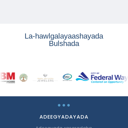
La-hawlgalayaashayada
Bulshada
…
ADEEGYADAYADA
Adeegyada xasaradaha