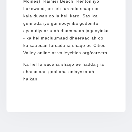
Moines), Rainier Beach, Renton iyo
Lakewood, oo leh fursado shaqo oo
kala duwan oo la heli karo. Saxiixa
gunnada iyo gunnooyinka gudbinta
ayaa diyaar u ah dhammaan jagooyinka
- ka hel macluumaad dheeraad ah oo
ku saabsan fursadaha shaqo ee Cities
Valley online at valleycities.org/careers.
Ka hel fursadaha shaqo ee hadda jira
dhammaan goobaha onlaynka ah
halkan.