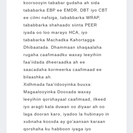
koorsooyin tababar gudaha ah sida
tababarka EBP ee EMDR, DBT iyo CBT
ee cilmi nafsiga, tababbarka WRAP,
tababbarka shahaado siinta PEER
iyada oo loo marayo HCA, iyo
tababarka Machadka Kahortagga
Dhibaatada. Dhammaan shaqaalaha
rugaha caafimaadku waxay leeyihiin
faa'iidada dheeraadka ah ee
saacadaha kormeerka caafimaad ee
bilaashka ah.
Xidhmada faa'iidooyinka buuxa:
Magaalooyinka Dooxada waxay
leeyihiin qorshayaal caafimaad, ilkeed
iyo aragti kala duwan oo diyaar ah oo
laga dooran karo, iyadoo la hubinayo in
xubnaha kooxda ay go'aansan karaan
qorshaha ku habboon iyaga iyo