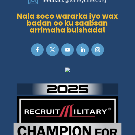

feedback@valleycities.org
Nala soco wararka iyo wax
badan oo ku saabsan
arrimaha bulshada!