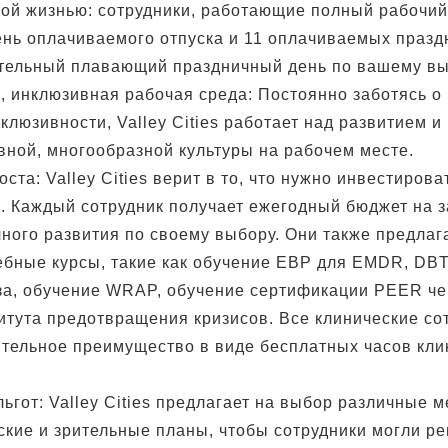
ной жизнью: сотрудники, работающие полный рабочий
ень оплачиваемого отпуска и 11 оплачиваемых празд
тельный плавающий праздничный день по вашему вы
, инклюзивная рабочая среда: Постоянно заботясь о
клюзивности, Valley Cities работает над развитием 
вной, многообразной культуры на рабочем месте.
ста: Valley Cities верит в то, что нужно инвестирова
. Каждый сотрудник получает ежегодный бюджет на з
ного развития по своему выбору. Они также предлаг
ебные курсы, такие как обучение EBP для EMDR, DB
за, обучение WRAP, обучение сертификации PEER че
итута предотвращения кризисов. Все клинические со
тельное преимущество в виде бесплатных часов кли
ьгот: Valley Cities предлагает на выбор различные 
ские и зрительные планы, чтобы сотрудники могли ре