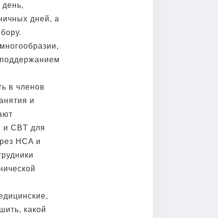
 день,
ничных дней, а
бору.
 многообразии,
и поддержанием
ть в членов
анятия и
ают
T и CBT для
рез HCA и
трудники
нической
медицинские,
шить, какой