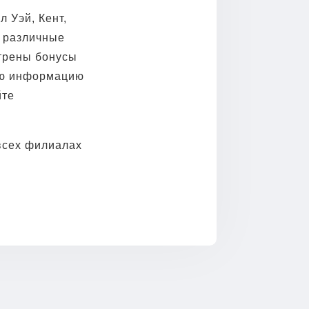
л Уэй, Кент,
я различные
отрены бонусы
ую информацию
йте
всех филиалах