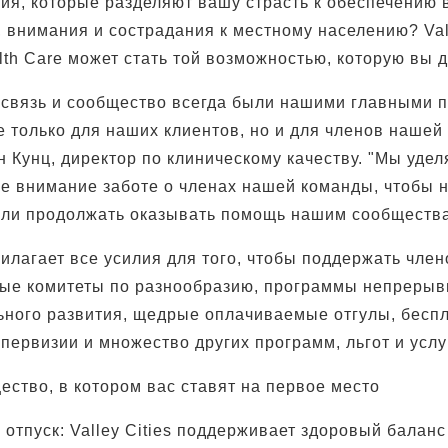
ия, которые разделяют вашу страсть к обеспечению 
 внимания и сострадания к местному населению? Vall
lth Care может стать той возможностью, которую вы 
 связь и сообщество всегда были нашими главными 
 не только для наших клиентов, но и для членов нашей
 Кунц, директор по клиническому качеству. "Мы уде
е внимание заботе о членах нашей команды, чтобы 
гли продолжать оказывать помощь нашим сообщества
прилагает все усилия для того, чтобы поддержать чле
ые комитеты по разнообразию, программы непрерыв
ного развития, щедрые оплачиваемые отгулы, бесп
первизии и множество других программ, льгот и услу
ество, в котором вас ставят на первое место
отпуск: Valley Cities поддерживает здоровый балан