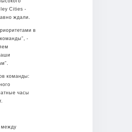
высокого
ey Cities -
давно ждали.
приоритетами в
 команды", -
ляем
наши
м".
нов команды:
ного
латные часы
г.
с между