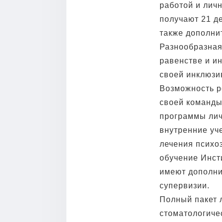
работой и лич
получают 21 д
также дополни
Разнообразная
равенстве и ин
своей инклюзи
Возможность ро
своей команды
программы лич
внутренние уч
лечения психо
обучение Инст
имеют дополни
супервизии.
Полный пакет л
стоматологиче