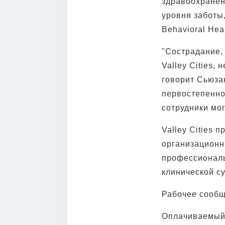
здравоохранен
уровня заботы,
Behavioral Hea
"Сострадание,
Valley Cities,
говорит Сьюзан
первостепенно
сотрудники мо
Valley Cities 
организационн
профессиональ
клинической су
Рабочее сообщ
Оплачиваемый 