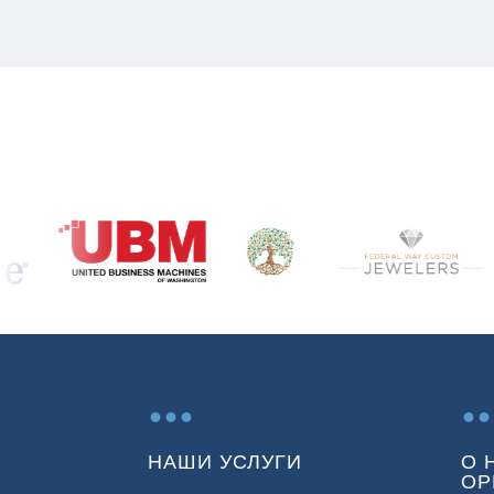
...
..
НАШИ УСЛУГИ
О 
ОР