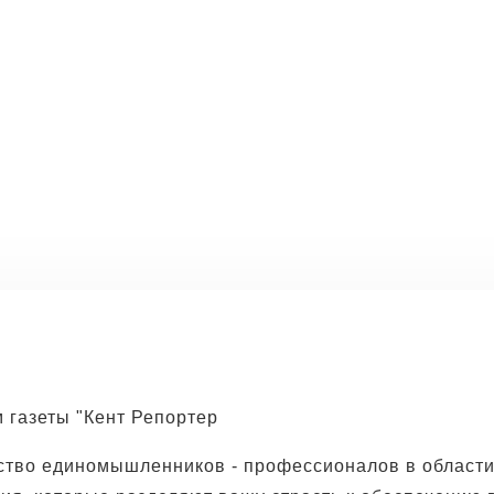
те новый путь в Valley 
? Найдите цель, поддержку и сообщество в
здравоохранения
 газеты "Кент Репортер
тво единомышленников - профессионалов в област