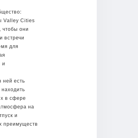
бщество:
Valley Cities
, чтобы они
и встречи
емя для
ая
 и
в ней есть
 находить
их в сфере
 атмосфера на
тпуск и
ых преимуществ