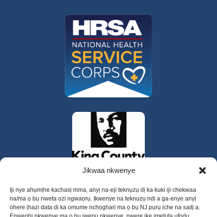
Jikwaa nkwenye
Iji nye ahụmịhe kachasị mma, anyị na-eji teknụzụ dị ka kuki iji chekwaa
na/ma ọ bụ nweta ozi ngwaọrụ. Ịkwenye na teknụzụ ndị a ga-enye anyị
ohere ịhazi data dị ka omume nchọgharị ma ọ bụ NJ pụrụ iche na saịtị a.
Enweghị nkwenye ma ọ bụ iwepụ nkwenye, nwere ike imetụta ụfọdụ