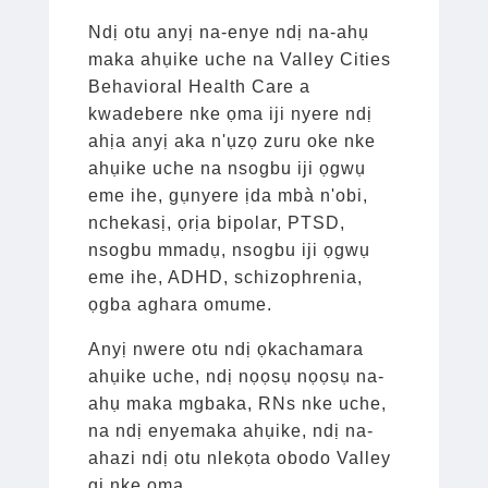
Ndị otu anyị na-enye ndị na-ahụ
maka ahụike uche na Valley Cities
Behavioral Health Care a
kwadebere nke ọma iji nyere ndị
ahịa anyị aka n'ụzọ zuru oke nke
ahụike uche na nsogbu iji ọgwụ
eme ihe, gụnyere ịda mbà n'obi,
nchekasị, ọrịa bipolar, PTSD,
nsogbu mmadụ, nsogbu iji ọgwụ
eme ihe, ADHD, schizophrenia,
ọgba aghara omume.
Anyị nwere otu ndị ọkachamara
ahụike uche, ndị nọọsụ nọọsụ na-
ahụ maka mgbaka, RNs nke uche,
na ndị enyemaka ahụike, ndị na-
ahazi ndị otu nlekọta obodo Valley
gị nke ọma.