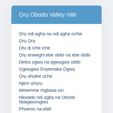
Ọrụ Obodo Valley niile
Ọrụ ndị agha na ndị agha ochie
Ọrụ Ọrụ
Otu dị iche iche
Ọrụ enweghị ebe obibi na ebe obibi
Detox ọgwụ na ọgwụgwọ obibi
Ọgwụgwọ Enyemaka Ọgwụ
Ọrụ ahụike uche
Njem ọhụrụ
Mmemme mgbasa ozi
Nkwado ndị ọgbọ na Obodo
Ndagwurugwu
Phoenix na-ebili