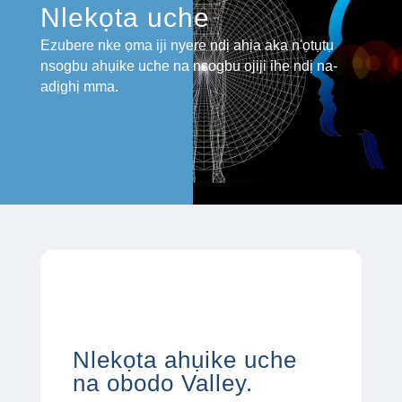
Nlekọta uche
Ezubere nke ọma iji nyere ndị ahịa aka n'ọtụtụ
nsogbu ahụike uche na nsogbu ojiji ihe ndị na-
adịghị mma.
Nlekọta ahụike uche
na obodo Valley.