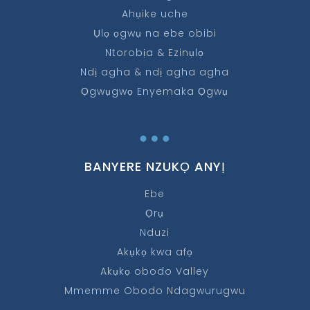
Ahụike uche
Ụlọ ọgwụ na ebe obibi
Ntorobịa & Ezinụlọ
Ndị agha & ndị agha agha
Ọgwụgwọ Enyemaka Ọgwụ
…
BANYERE NZUKỌ ANYỊ
Ebe
Ọrụ
Nduzi
Akụkọ kwa afọ
Akụkọ obodo Valley
Mmemme Obodo Ndagwurugwu