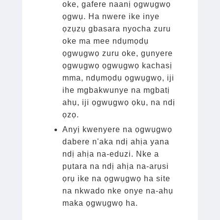
oke, gafere naanị ọgwụgwọ
ọgwụ. Ha nwere ike inye
ọzụzụ gbasara nyocha zuru
oke ma mee ndụmọdụ
ọgwụgwọ zuru oke, gụnyere
ọgwụgwọ ọgwụgwọ kachasị
mma, ndụmọdụ ọgwụgwọ, iji
ihe mgbakwunye na mgbatị
ahụ, iji ọgwụgwọ ọkụ, na ndị
ọzọ.
Anyị kwenyere na ọgwụgwọ
dabere n'aka ndị ahịa yana
ndị ahịa na-eduzi. Nke a
pụtara na ndị ahịa na-arụsi
ọrụ ike na ọgwụgwọ ha site
na nkwado nke onye na-ahụ
maka ọgwụgwọ ha.