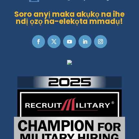
Soro anyị maka akụkọ na ihe
ndị ọzọ na-elekọta mmadụ!