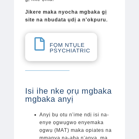
Jikere maka nyocha mgbaka gị
site na nbudata ụdị a n'okpuru.

FỌM NTỤLE
PSYCHIATRIC
Isi ihe nke ọrụ mgbaka
mgbaka anyị
Anyị bụ otu n'ime ndị isi na-
enye ọgwụgwọ enyemaka
ọgwụ (MAT) maka opiates na
mmanya na-aba n'anya, ma