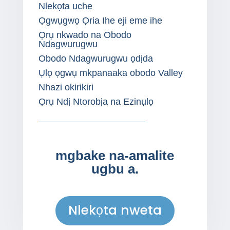
Nlekọta uche
Ọgwụgwọ Ọria Ihe eji eme ihe
Ọrụ nkwado na Obodo
Ndagwurugwu
Obodo Ndagwurugwu ọdịda
Ụlọ ọgwụ mkpanaaka obodo Valley
Nhazi okirikiri
Ọrụ Ndị Ntorobịa na Ezinụlọ
mgbake na-amalite
ugbu a.
Nlekọta nweta