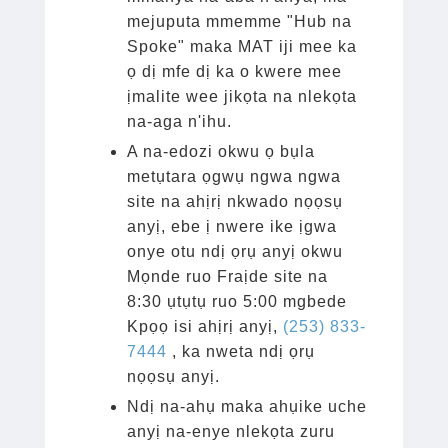
mejuputa mmemme "Hub na
Spoke" maka MAT iji mee ka
ọ dị mfe dị ka o kwere mee
ịmalite wee jikọta na nlekọta
na-aga n'ihu.
A na-edozi okwu ọ bụla
metụtara ọgwụ ngwa ngwa
site na ahịrị nkwado nọọsụ
anyị, ebe ị nwere ike ịgwa
onye otu ndị ọrụ anyị okwu
Mọnde ruo Fraịde site na
8:30 ụtụtụ ruo 5:00 mgbede
Kpọọ isi ahịrị anyị,
(253) 833-
7444
, ka nweta ndị ọrụ
nọọsụ anyị.
Ndị na-ahụ maka ahụike uche
anyị na-enye nlekọta zuru