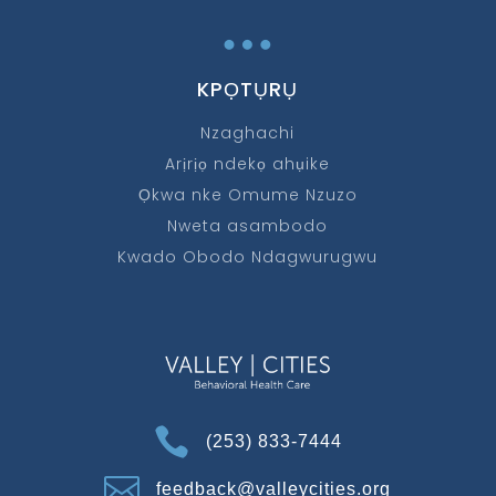
…
KPỌTỤRỤ
Nzaghachi
Arịrịọ ndekọ ahụike
Ọkwa nke Omume Nzuzo
Nweta asambodo
Kwado Obodo Ndagwurugwu

(253) 833-7444

feedback@valleycities.org