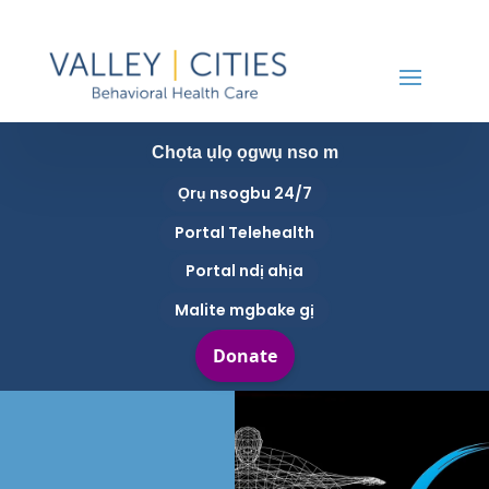
Chọta ụlọ ọgwụ nso m
Ọrụ nsogbu 24/7
Portal Telehealth
Portal ndị ahịa
Malite mgbake gị