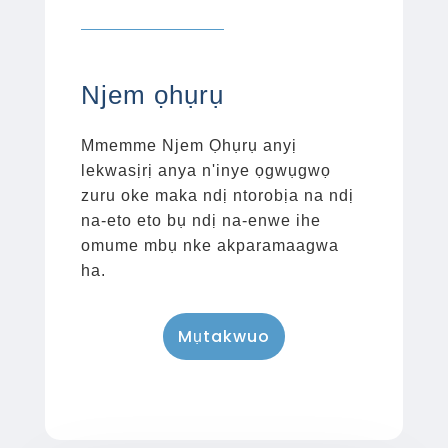
Njem ọhụrụ
Mmemme Njem Ọhụrụ anyị
lekwasịrị anya n'inye ọgwụgwọ
zuru oke maka ndị ntorobịa na ndị
na-eto eto bụ ndị na-enwe ihe
omume mbụ nke akparamaagwa
ha.
Mụtakwuo