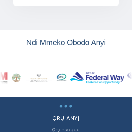
Ndị Mmekọ Obodo Anyị
…
ỌRỤ ANYỊ
Ọrụ nsogbu