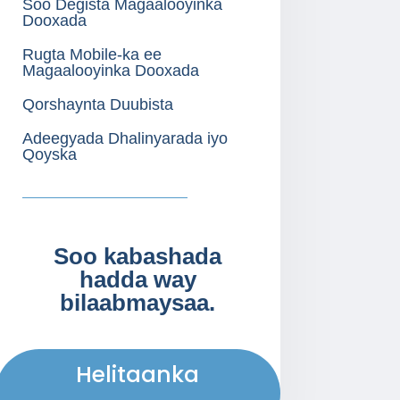
Soo Degista Magaalooyinka
Dooxada
Rugta Mobile-ka ee
Magaalooyinka Dooxada
Qorshaynta Duubista
Adeegyada Dhalinyarada iyo
Qoyska
Soo kabashada
hadda way
bilaabmaysaa.
Helitaanka