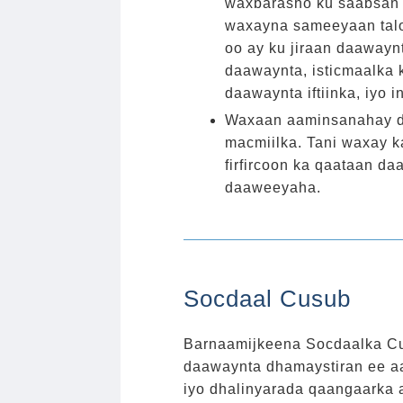
waxbarasho ku saabsan 
waxayna sameeyaan talo
oo ay ku jiraan daawayn
daawaynta, isticmaalka k
daawaynta iftiinka, iyo i
Waxaan aaminsanahay da
macmiilka. Tani waxay k
firfircoon ka qaataan d
daaweeyaha.
Socdaal Cusub
Barnaamijkeena Socdaalka Cus
daawaynta dhamaystiran ee a
iyo dhalinyarada qaangaarka 