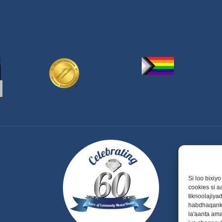
Si loo bixiy
cookies si 
tiknoolajiy
habdhaqanka
la'aanta am