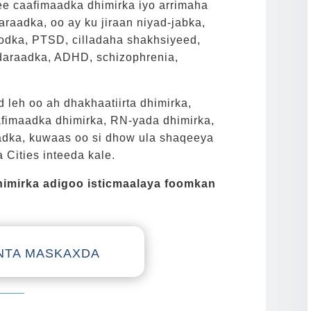
e caafimaadka dhimirka iyo arrimaha
raadka, oo ay ku jiraan niyad-jabka,
oodka, PTSD, cilladaha shakhsiyeed,
daraadka, ADHD, schizophrenia,
leh oo ah dhakhaatiirta dhimirka,
afimaadka dhimirka, RN-yada dhimirka,
adka, kuwaas oo si dhow ula shaqeeya
Cities inteeda kale.
himirka adigoo isticmaalaya foomkan
NTA MASKAXDA