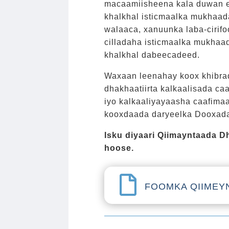
macaamiisheena kala duwan e
khalkhal isticmaalka mukhaada
walaaca, xanuunka laba-cirif
cilladaha isticmaalka mukhaa
khalkhal dabeecadeed.
Waxaan leenahay koox khibrad 
dhakhaatiirta kalkaalisada ca
iyo kalkaaliyayaasha caafima
kooxdaada daryeelka Dooxada 
Isku diyaari Qiimayntaada D
hoose.

FOOMKA QIIMEY