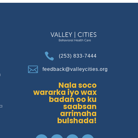

(253) 833-7444

feedback@valleycities.org
a
Nala soco
wararka iyo wax
badan oo ku
saabsan
a
arrimaha
bulshada!