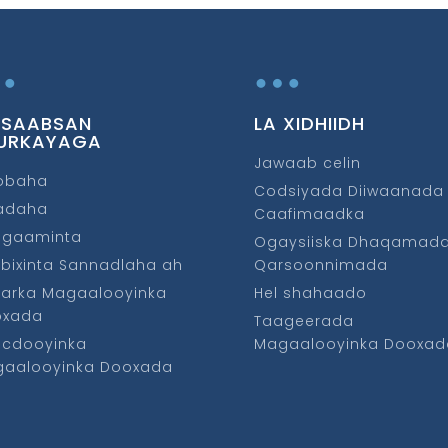
…
…
 SAABSAN
LA XIDHIIDH
URKAYAGA
Jawaab celin
obaha
Codsiyada Diiwaanada
fadaha
Caafimaadka
ggaaminta
Ogaysiiska Dhaqamad
bixinta Sannadlaha ah
Qarsoonnimada
arka Magaalooyinka
Hel shahaado
oxada
Taageerada
cdooyinka
Magaalooyinka Dooxad
aalooyinka Dooxada