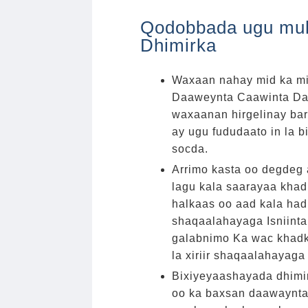
Qodobbada ugu mu
Dhimirka
Waxaan nahay mid ka mi
Daaweynta Caawinta Daa
waxaanan hirgelinay ba
ay ugu fududaato in la b
socda.
Arrimo kasta oo degdeg 
lagu kala saarayaa khad
halkaas oo aad kala hadl
shaqaalahayaga Isniinta
galabnimo Ka wac khad
la xiriir shaqaalahayaga 
Bixiyeyaashayada dhimir
oo ka baxsan daawaynta 