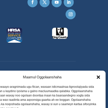
Maamul Oggolaanshaha
o waayo-aragnimada ugu fiican, waxaan isticmaalnaa tignoolajiyada sida
aan u kaydino iyo/ama u galno macluumaadka qalabka. Oggolaanshaha
adaan waxay noo ogolaan doontaa inaan ka baaraandegno xogta sida
 wax raadinta ama aqoonsiga gaarka ah ee boggan. Ogolaanshaha
a ka noqoshada ogolaanshaha, waxay si xun u saameyn kartaa sifooyinka