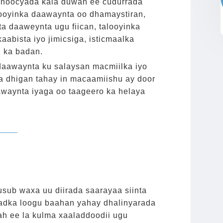
noocyada kala duwan ee cudurrada
oyinka daawaynta oo dhamaystiran,
ta daaweynta ugu fiican, talooyinka
aabista iyo jimicsiga, isticmaalka
n ka badan.
awaynta ku salaysan macmiilka iyo
a dhigan tahay in macaamiishu ay door
aawaynta iyaga oo taageero ka helaya
ub waxa uu diirada saarayaa siinta
adka loogu baahan yahay dhalinyarada
ah ee la kulma xaaladdoodii ugu