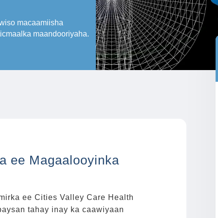
aawiso macaamiisha
sticmaalka maandooriyaha.
a ee Magaalooyinka
irka ee Cities Valley Care Health
abaysan tahay inay ka caawiyaan