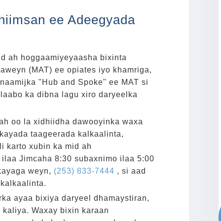
hiimsan ee Adeegyada
d ah hoggaamiyeyaasha bixinta
weyn (MAT) ee opiates iyo khamriga,
rnaamijka "Hub and Spoke" ee MAT si
ilaabo ka dibna lagu xiro daryeelka
ah oo la xidhiidha dawooyinka waxa
kayada taageerada kalkaalinta,
i karto xubin ka mid ah
 ilaa Jimcaha 8:30 subaxnimo ilaa 5:00
kayaga weyn,
(253) 833-7444
, si aad
kalkaalinta.
ka ayaa bixiya daryeel dhamaystiran,
kaliya. Waxay bixin karaan