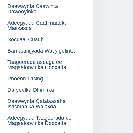
Daawaynta Caawinta
Dawooyinka
Adeegyada Caafimaadka
Maskaxda
Socdaal Cusub
Barnaamijyada Wacyigelinta
Taageerada asaaga ee
Magaalooyinka Dooxada
Phoenix Rising
Daryeelka Dhimirka
Daaweynta Qalalaasaha
Isticmaalka Walaxda
Adeegyada Taageerada ee
Magaalooyinka Dooxada