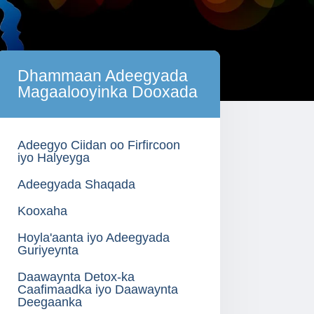
Dhammaan Adeegyada
Magaalooyinka Dooxada
Adeegyo Ciidan oo Firfircoon
iyo Halyeyga
Adeegyada Shaqada
Kooxaha
Hoyla'aanta iyo Adeegyada
Guriyeynta
Daawaynta Detox-ka
Caafimaadka iyo Daawaynta
Deegaanka