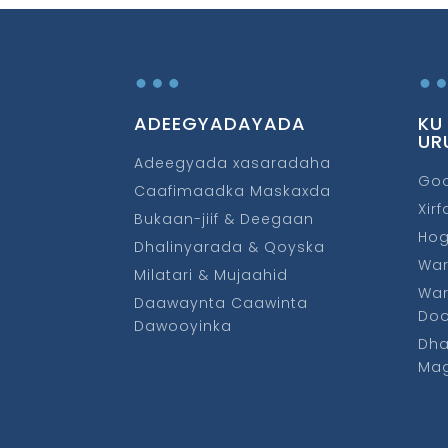
…
ADEEGYADAYADA
KU
UR
Adeegyada xasaradaha
Go
Caafimaadka Maskaxda
Xir
Bukaan-jiif & Deegaan
Ho
Dhalinyarada & Qoyska
War
Milatari & Mujaahid
War
Daawaynta Caawinta
Do
Dawooyinka
Dha
Mag