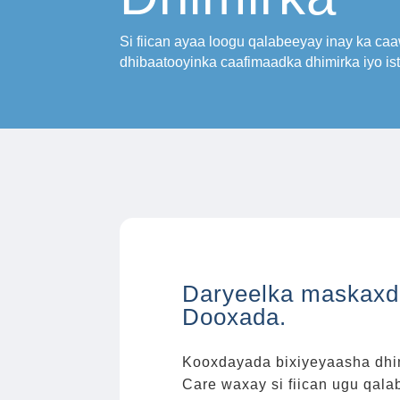
Si fiican ayaa loogu qalabeeyay inay ka c
dhibaatooyinka caafimaadka dhimirka iyo i
Daryeelka maskaxd
Dooxada.
Kooxdayada bixiyeyaasha dhim
Care waxay si fiican ugu qal