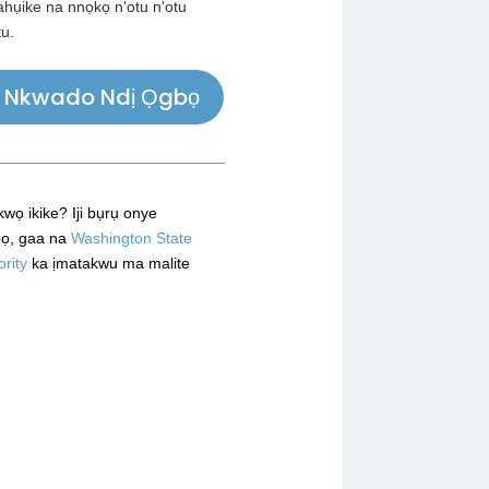
ahụike na nnọkọ n'otu n'otu
u.
u Nkwado Ndị Ọgbọ
ọ ikike? Iji bụrụ onye
ọ, gaa na
Washington State
rity
ka ịmatakwu ma malite
.