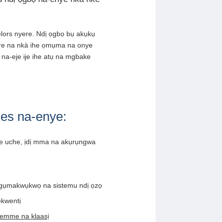
lors nyere. Ndị ọgbọ bụ akụkụ
ere na nkà ihe ọmụma na onye
 na-eje ije ihe atụ na mgbake
ies na-enye:
e uche, ịdị mma na akụrụngwa
agụmakwụkwọ na sistemu ndị ọzọ
ekwentị
emme na klaasị