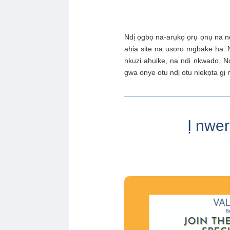
Ndị ọgbọ na-arụkọ ọrụ ọnụ na nd
ahịa site na usoro mgbake ha.
nkuzi ahụike, na ndị nkwado. N
gwa onye otu ndị otu nlekọta gị
Ị nwe