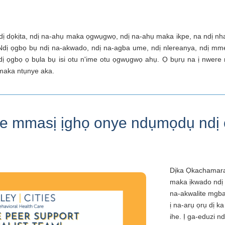
ị dọkịta, ndị na-ahụ maka ọgwụgwọ, ndị na-ahụ maka ikpe, na ndị nhazi
 Ndị ọgbọ bụ ndị na-akwado, ndị na-agba ume, ndị nlereanya, ndị mm
dị ọgbọ ọ bụla bụ isi otu n'ime otu ọgwụgwọ ahụ. Ọ bụrụ na ị nwer
 maka ntụnye aka.
re mmasị ịghọ onye ndụmọdụ ndị
Dịka Ọkachamara
maka ịkwado ndị
na-akwalite mgba
ị na-arụ ọrụ dị k
ihe. Ị ga-eduzi nd