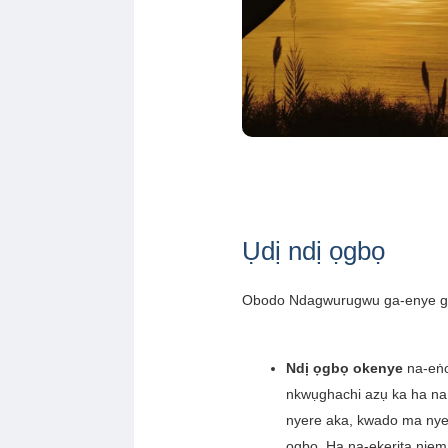
Ụdị ndị ọgbọ
Obodo Ndagwurugwu ga-enye gị o
Ndị ọgbọ okenye
na-eṅo
nkwụghachi azụ ka ha na n
nyere aka, kwado ma nye 
ọgbọ. Ha na-ekerịta nje