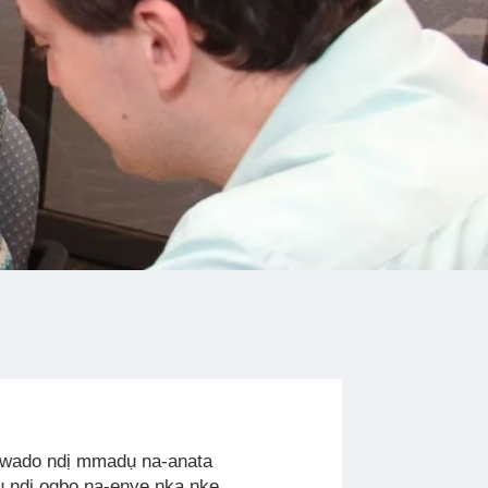
kwado ndị mmadụ na-anata
ụ ndị ọgbọ na-enye nka nke