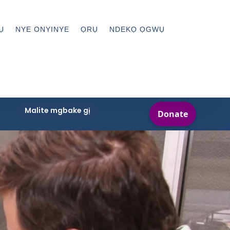
Ụ
NYE ONYINYE
ỌRỤ
NDEKỌ ỌGWỤ
Malite mgbake gị