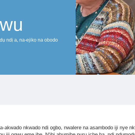
gwu
ụ ndị a, na-ejikọ na obodo
na-akwado nkwado ndị ọgbọ, nwalere na asambodo iji nye n
u iji ọgwụ eme ihe. N'ihi ahụmịhe pụrụ iche ha, ndị ndụmọd