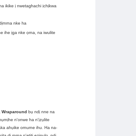
a ikike ị nwetaghachi ịchịkwa
ịdịmma nke ha
ihe ịga nke ọma, na iwulite
a Wraparound
bụ ndị nne na
ụmịhe n'onwe ha n'ịzụlite
 aka ahụike omume ihu. Ha na-
ịta dị mma n'etiti ezinụlọ, ndị