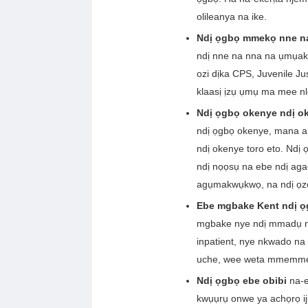
olileanya na ike.
Ndị ọgbọ mmekọ nne n
ndị nne na nna na ụmụak
ozi dịka CPS, Juvenile J
klaasị ịzụ ụmụ ma mee nl
Ndị ọgbọ okenye ndị o
ndị ọgbọ okenye, mana a
ndị okenye toro eto. Ndị 
ndị nọọsụ na ebe ndị ag
agụmakwụkwọ, na ndị ọz
Ebe mgbake Kent ndị 
mgbake nye ndị mmadụ n'
inpatient, nye nkwado na
uche, wee weta mmemme
Ndị ọgbọ ebe obibi
na-e
kwụụrụ onwe ya achọrọ ij