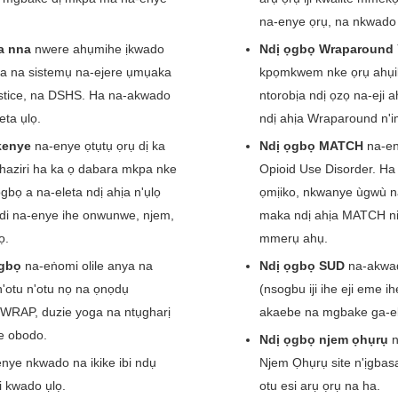
na-enye ọrụ, na nkwado
a nna
nwere ahụmihe ịkwado
Ndị ọgbọ Wraparound 
a na sistemụ na-ejere ụmụaka
kpọmkwem nke ọrụ ahụik
ustice, na DSHS. Ha na-akwado
ntorobịa ndị ọzọ na-ej
eta ụlọ.
ndị ahịa Wraparound n'
kenye
na-enye ọtụtụ ọrụ dị ka
Ndị ọgbọ MATCH
na-en
haziri ha ka ọ dabara mkpa nke
Opioid Use Disorder. Ha
ọgbọ a na-eleta ndị ahịa n'ụlọ
ọmịiko, nkwanye ùgwù n
adi na-enye ihe onwunwe, njem,
maka ndị ahịa MATCH ni
ọ.
mmerụ ahụ.
ọgbọ
na-eṅomi olile anya na
Ndị ọgbọ SUD
na-akwa
otu n'otu nọ na ọnọdụ
(nsogbu iji ihe eji eme i
 WRAP, duzie yoga na ntụgharị
akaebe na mgbake ga-
 obodo.
Ndị ọgbọ njem ọhụrụ
n
nye nkwado na ikike ibi ndụ
Njem Ọhụrụ site n'ịgbas
i kwado ụlọ.
otu esi arụ ọrụ na ha.