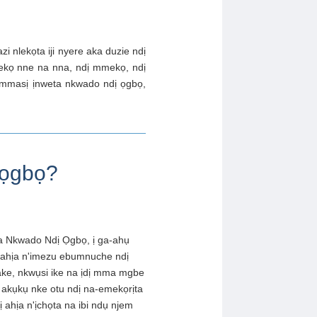
 nlekọta iji nyere aka duzie ndị
ekọ nne na nna, ndị mmekọ, ndị
e mmasị ịnweta nkwado ndị ọgbọ,
 ọgbọ?
 Nkwado Ndị Ọgbọ, ị ga-ahụ
 ahịa n'imezu ebumnuche ndị
ke, nkwụsi ike na ịdị mma mgbe
a akụkụ nke otu ndị na-emekọrịta
ị ahịa n'ịchọta na ibi ndụ njem