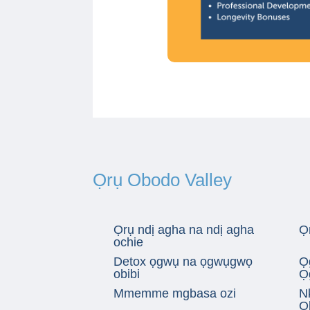
Ọrụ Obodo Valley
Ọrụ ndị agha na ndị agha
Ọ
ochie
Detox ọgwụ na ọgwụgwọ
Ọ
obibi
Ọ
Mmemme mgbasa ozi
N
O