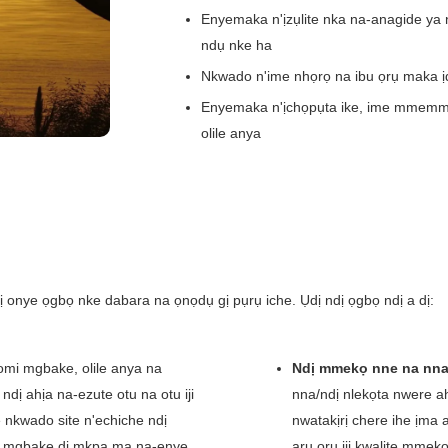
Enyemaka n'ịzụlite nka na-anagide ya n
ndụ nke ha
Nkwado n'ime nhọrọ na ibu ọrụ maka 
Enyemaka n'ịchọpụta ike, ime mmemme 
olile anya
nye ọgbọ nke dabara na ọnọdụ gị pụrụ iche. Ụdị ndị ọgbọ ndị a dị:
mi mgbake, olile anya na
Ndị mmekọ nne na nn
dị ahịa na-ezute otu na otu iji
nna/ndị nlekọta nwere ah
nkwado site n'echiche ndị
nwatakịrị chere ihe ịma
m mgbake dị mkpa ma na-enye
arụ ọrụ iji kwalite mmekọr