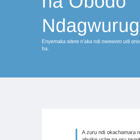
na Obodo
Ndagwuru
Enyemaka sitere n'aka ndị nweworo ụdị ọnọd
ha.
A zụrụ ndị ọkachamara 
ahụike uche na ọrụ nsogb