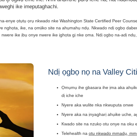
weghị ike imepụtaghachi.
-enye ọtụtụ ọrụ nkwado nke Washington State Certified Peer Counse
ye nghọta, ike, na ọmịiko site na ahụmahụ ndụ. Nkwado ndị ọgbọ dab
 nwere ike ịbụ onye nwere ike ịghọta gị nke ọma. Ndị ọgbọ na-adị ndụ,
Ndị ọgbọ nọ na Valley Cit
Ọmụmụ ihe gbasara ihe ịma aka ahụik
dị iche iche
Nyere aka wulite nka nkwuputa onwe
Nyere aka na ịnyagharị ahụike uche, 
Kwado site na nzukọ otu onye na oku 
Telehealth na
otu nkwado mmadụ, mm