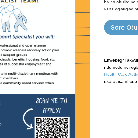
ha na ahụike na 
yana ọgwụgwọ ot
Soro Ot
Enwebeghị akwụkw
ndụmọdụ ndị ọgb
Health Care Autho
usoro asambodo