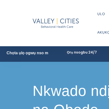
ỤLỌ
AKỤK
Ọrụ nsogbu 24/7
Chọta ụlọ ọgwụ nso m
Nkwado nd