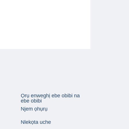
Ọrụ enweghị ebe obibi na
ebe obibi
Njem ọhụrụ
Nlekọta uche