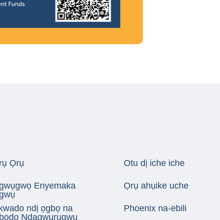
rụ Ọrụ
Otu dị iche iche
gwụgwọ Enyemaka
Ọrụ ahụike uche
gwụ
kwado ndị ọgbọ na
Phoenix na-ebili
bodo Ndagwurugwu