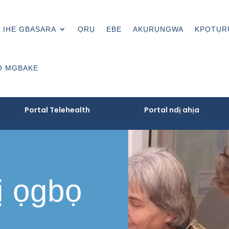
IHE GBASARA
ỌRỤ
EBE
AKỤRỤNGWA
KPỌTỤR
Ọ MGBAKE
Portal Telehealth
Portal ndị ahịa
ị ọgbọ