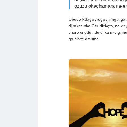
ọzụzụ ọkachamara na-en
Obodo Ndagwurugwu ji nganga na
dị mkpa nke Otu Nlekọta, na-en
chere ọnọdụ ndụ dị ka nke gị ihu
ga-ekwe omume.