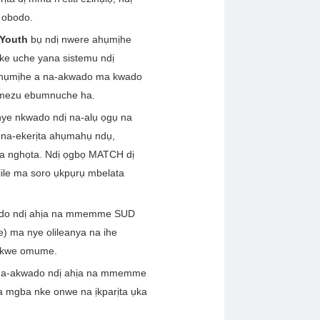
 obodo.
Youth
bụ ndị nwere ahụmịhe
e uche yana sistemu ndị
i ahụmịhe a na-akwado ma kwado
imezu ebumnuche ha.
ye nkwado ndị na-alụ ọgụ na
 na-ekerịta ahụmahụ ndụ,
a nghọta. Ndị ọgbọ MATCH dị
ile ma soro ụkpụrụ mbelata
do ndị ahịa na mmemme SUD
he) ma nye olileanya na ihe
ekwe omume.
a-akwado ndị ahịa na mmemme
a mgba nke onwe na ịkparịta ụka