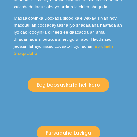
xulashada lagu saleeyo arrimo la xiriira shaqada.
Magaalooyinka Dooxada sidoo kale waxay siiyan hoy
macquul ah codsadayaasha iyo shaqaalaha naafada ah
iyo caqiidooyinka diineed ee daacadda ah ama
dhaqamada si buuxda sharcigu u rabo. Haddii aad
jeclaan lahayd inaad codsato hoy, fadlan
la xidhiidh
Shaqaalaha
.
Eeg boosaska la heli karo
Fursadaha Layliga