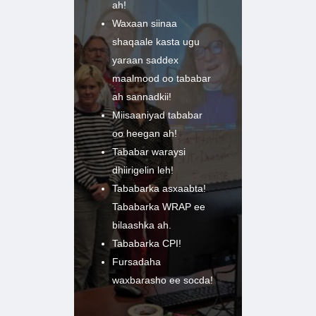
ah!
Waxaan siinaa
shaqaale kasta ugu
yaraan saddex
maalmood oo tababar
ah sannadkii!
Miisaaniyad tababar
oo heegan ah!
Tababar waraysi
dhiirigelin leh!
Tababarka asxaabta!
Tababarka WRAP ee
bilaashka ah.
Tababarka CPI!
Fursadaha
waxbarasho ee socda!