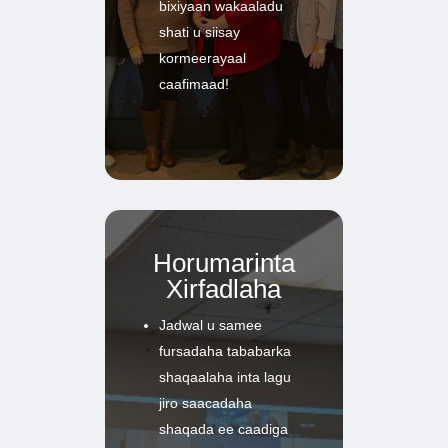
bixiyaan wakaaladu
shati u siisay
kormeerayaal
caafimaad!
Horumarinta
Xirfadlaha
Jadwal u samee
fursadaha tababarka
shaqaalaha inta lagu
jiro saacadaha
shaqada ee caadiga