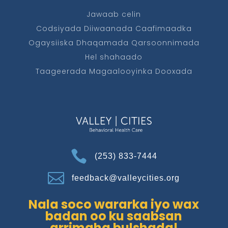
Jawaab celin
Codsiyada Diiwaanada Caafimaadka
Ogaysiiska Dhaqamada Qarsoonnimada
Hel shahaado
Taageerada Magaalooyinka Dooxada

(253) 833-7444

feedback@valleycities.org
Nala soco wararka iyo wax
badan oo ku saabsan
arrimaha bulshada!