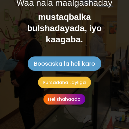
Waa nala maalgashaday
mustaqbalka
bulshadayada, iyo
kaagaba.
Boosaska la heli karo
Fursadaha Layliga
Hel shahaado