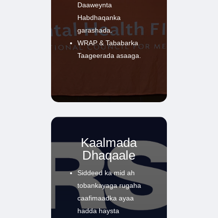
Daaweynta
Habdhaqanka
garashada.
WRAP & Tababarka
Taageerada asaaga.
Kaalmada
Dhaqaale
Siddeed ka mid ah
tobankayaga rugaha
caafimaadka ayaa
hadda haysta