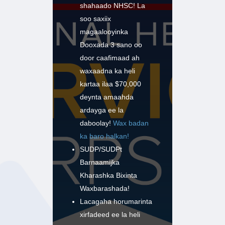
shahaado NHSC! La
soo saxiix
magaalooyinka
Dooxada 3 sano oo
door caafimaad ah
waxaadna ka heli
kartaa ilaa $70,000
deynta amaahda
ardayga ee la
daboolay!
Wax badan
ka baro halkan!
SUDP/SUDPt
Barnaamijka
Kharashka Bixinta
Waxbarashada!
Lacagaha horumarinta
xirfadeed ee la heli