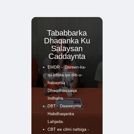
Tababbarka
Dhaqanka Ku
Salaysan
Caddaynta
EMDR – Dareen-ka-
qaadista iyo dib-u-
habaynta
Dhaqdhaqaaqa
Indhaha.
DBT - Daaweynta
Habdhaqanka
Lahjada.
CBT ee cilmi nafsiga -