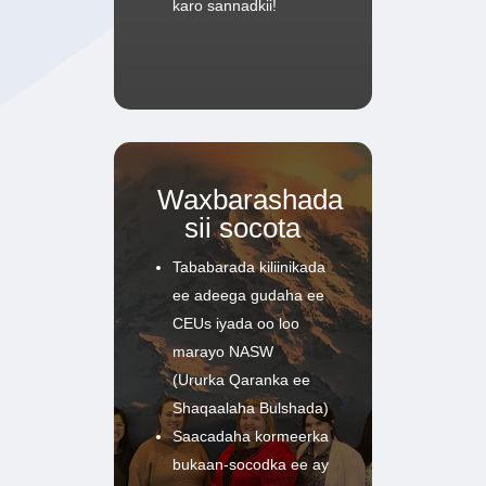
karo sannadkii!
Waxbarashada
sii socota
Tababarada kiliinikada
ee adeega gudaha ee
CEUs iyada oo loo
marayo NASW
(Ururka Qaranka ee
Shaqaalaha Bulshada)
Saacadaha kormeerka
bukaan-socodka ee ay