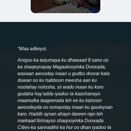
“Waa adkeysi.
Anigoo ka tarjumaya ku dhawaad 8 sano oo
ka shaqeynayay Magaalooyinka Dooxada,
waxaan awooday inaan u gudbo doorar kala
duwan oo ku habboon meesha aan ku
noolahay nolosha, sii wado inaan ku koro
gudaha hay'adda iyadoo la kaashanayo
maamulka taageerada leh ee ku kalsoon
awoodeyda oo rumaystay inaan ku guuleysan
karo. Haddii aysan ahayn dareen rajo leh
markaad fiirinayso shaqooyinka Dooxada
Cities-ka sannadihii ka hor oo dhan iyadoo la