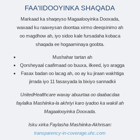
FAA'IIDOOYINKA SHAQADA
Markaad ka shaqeyso Magaalooyinka Dooxada,
waxaad ku raaxeysan doontaa xirmo deeqsinimo ah
oo magdhow ah, iyo sidoo kale fursadaha kobaca
shaqada ee hogaaminaya goobta.
Mushahar tartan ah
Qorsheyaal caafimaad oo buuxa, ilkeed, iyo aragga
Fasax badan oo lacag ah, oo ay ku jiraan wakhtiga
jirrada iyo 11 fasaxyada la bixiyo sannadkii
UnitedHealthcare waxay abuurtaa oo daabacdaa
faylalka Mashiinka-la akhriyi karo iyadoo ka wakiil ah
Magaalooyinka Dooxada.
Isku xirka Faylasha Mashiinka-Akhrisan:
transparency-in-coverage.uhc.com