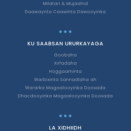
Milatari & Mujaahid
Daawaynta Caawinta Dawooyinka
…
KU SAABSAN URURKAYAGA
Goobaha
Xirfadaha
Hoggaaminta
Warbixinta Sannadlaha ah
Wararka Magaalooyinka Dooxada
Dhacdooyinka Magaalooyinka Dooxada
…
LA XIDHIIDH