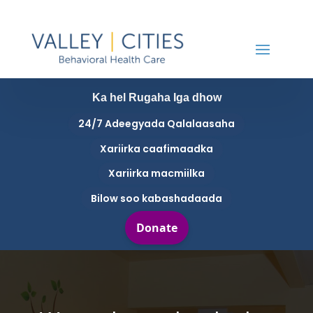
Ka hel Rugaha Iga dhow
24/7 Adeegyada Qalalaasaha
Xariirka caafimaadka
Xariirka macmiilka
Bilow soo kabashadaada