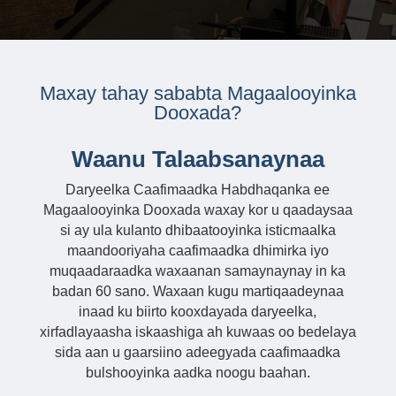
Maxay tahay sababta Magaalooyinka
Dooxada?
Waanu Talaabsanaynaa
Daryeelka Caafimaadka Habdhaqanka ee
Magaalooyinka Dooxada waxay kor u qaadaysaa
si ay ula kulanto dhibaatooyinka isticmaalka
maandooriyaha caafimaadka dhimirka iyo
muqaadaraadka waxaanan samaynaynay in ka
badan 60 sano. Waxaan kugu martiqaadeynaa
inaad ku biirto kooxdayada daryeelka,
xirfadlayaasha iskaashiga ah kuwaas oo bedelaya
sida aan u gaarsiino adeegyada caafimaadka
bulshooyinka aadka noogu baahan.