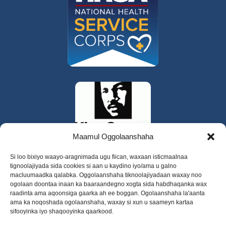
Maamul Oggolaanshaha
Si loo bixiyo waayo-aragnimada ugu fiican, waxaan isticmaalnaa
tignoolajiyada sida cookies si aan u kaydino iyo/ama u galno
macluumaadka qalabka. Oggolaanshaha tiknoolajiyadaan waxay noo
ogolaan doontaa inaan ka baaraandegno xogta sida habdhaqanka wax
raadinta ama aqoonsiga gaarka ah ee boggan. Ogolaanshaha la'aanta
ama ka noqoshada ogolaanshaha, waxay si xun u saameyn kartaa
sifooyinka iyo shaqooyinka qaarkood.
325 W Gowe Street, Kent, Washington 98032