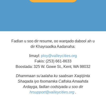
Fadlan u soo dir resume, oo warqado dabool ah u
dir Khayraadka Aadanaha:
Iimayl:
ploy@valleycities.org
Fakis: (253) 661-8633
Boostada: 325 W. Gowe St., Kent, WA 98032
Dhammaan su'aalaha ku saabsan Xaqiijinta
Shaqada iyo foomamka Cafiska Amaahda
Ardayga, fadlan codsiyada u soo dir
hrsupport@valleycities.org
.