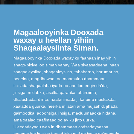
Magaalooyinka Dooxada
waxay u heellan yihiin
Shaqaalaysiinta Siman.
Magaalooyinka Dooxada waxay ku faanaan inay yihiin
shaqo-bixiye loo siman yahay. Waa siyaasadeena inaan
shaqaaleysiino, shaqaaleysiino, tababarno, horumarino,
bedelno, magdhowno, oo maamulno dhammaan
ficillada shaqaalaha iyada oo aan loo eegin da'da,
jinsiga, midabka, asalka qaranka, abtirsiinta,
dhalashada, diinta, naafanimada jirka ama maskaxda,
xaaladda guurka. heerka milatari ama mujaahid, jihada
galmoodka, aqoonsiga jinsiga, macluumaadka hidaha,
ama xaalad caafimaad oo ay ku jirto uurka.
Ujeedadayadu waa in dhammaan codsadayaasha
aqoonta leh la siiyo fursad isku mid ah iyo in go'aamada