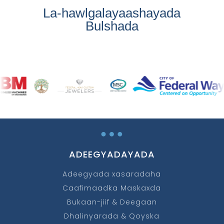
La-hawlgalayaashayada
Bulshada
…
ADEEGYADAYADA
Adeegyada xasaradaha
Caafimaadka Maskaxda
Bukaan-jiif & Deegaan
Dhalinyarada & Qoyska