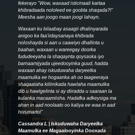
fekerayo "Wow, waxaad isticmaali kartaa
khibradaada nololeed ee goobta shaqada?!"
Meesha aan joogo maan joogi lahayn.
Waxaan ku bilaabay asaagii dhalinyarada
anigoo ka faa'iidaysanaya khibrada
noloshayda si aan u caawiyo dhallinta u
baahan, waxaan u wareegay doorka
fududeeyaha la shaqaynta qoysaska iyo
barnaamijyada ujeedooyinka guud, hadda
waxaan ahay iskuduwaha daryeelka
maamulka ee hogaanka ah oo taageeraya
shaqaalaha kiliinikada hawlaha maamulka
dib u hawlgelinta si ay diiradda u saaraan la
kulanka macaamiisha. Hadafka adkeysiga ma
ahan in aad noolaato oo kaliya ee waa in aad
horumarto!"
Cassandra L | Iskuduwaha Daryeelka
Maamulka ee Magaalooyinka Dooxada