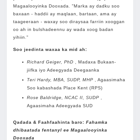
Magaalooyinka Dooxada. "Marka ay dadku soo
baxaan - haddii ay maqlaan, bartaan, ama ay
taageeraan - waxay soo diraysaa farriin xooggan
oo ah in bulshadeennu ay wada xoog badan
yihiin."
Soo jeedinta waxaa ka mid ah:
Richard Geiger, PhD
, Madaxa Bukaan-
jiifka iyo Adeegyada Deegaanka
Teri Hardy, MBA, SUDP, MHP
, Agaasimaha
Soo kabashada Place Kent (RPS)
Rose Baldridge, NCAC II, SUDP
,
Agaasimaha Adeegyada SUD
Qadada & Faahfaahinta baro:
Fahamka
dhibaatada fentanyl ee Magaalooyinka
Dooxada