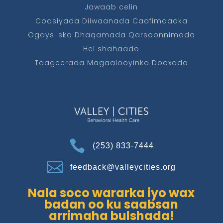
Jawaab celin
Codsiyada Diiwaanada Caafimaadka
Ogaysiiska Dhaqamada Qarsoonnimada
Hel shahaado
Taageerada Magaalooyinka Dooxada

(253) 833-7444

feedback@valleycities.org
Nala soco wararka iyo wax
badan oo ku saabsan
arrimaha bulshada!