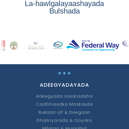
La-hawlgalayaashayada
Bulshada
…
ADEEGYADAYADA
Adeegyada xasaradaha
Caafimaadka Maskaxda
Bukaan-jiif & Deegaan
Dhalinyarada & Qoyska
Milatari & Mujaahid