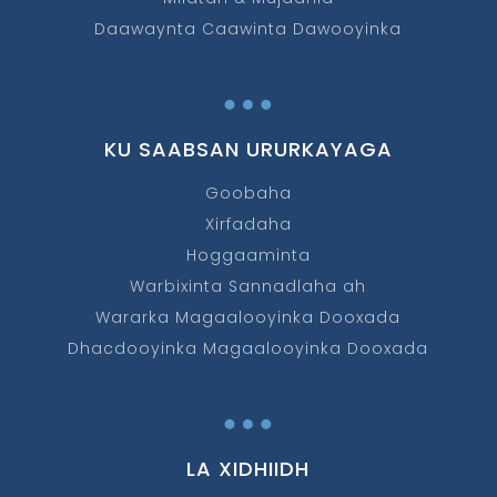
Daawaynta Caawinta Dawooyinka
…
KU SAABSAN URURKAYAGA
Goobaha
Xirfadaha
Hoggaaminta
Warbixinta Sannadlaha ah
Wararka Magaalooyinka Dooxada
Dhacdooyinka Magaalooyinka Dooxada
…
LA XIDHIIDH