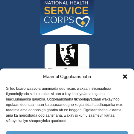
Maamul Oggolaanshaha
Si loo bixiyo waayo-aragnimada ugu fiican, waxaan isticmaalnaa
tignoolajiyada sida cookies si aan u kaydino iyo/ama u galno
macluumaadka qalabka. Oggolaanshaha tiknoolajiyadaan waxay noo
ogolaan doontaa inaan ka baaraandegno xogta sida habdhaqanka wax
raadinta ama aqoonsiga gaarka ah ee boggan. Ogolaanshaha la'aanta
ama ka noqoshada ogolaanshaha, waxay si xun u saameyn kartaa
sifooyinka iyo shaqooyinka qaarkood.
325 W Gowe Street, Kent, Washington 98032
Xuquuqda daabacaadda 2025 Daryeelka