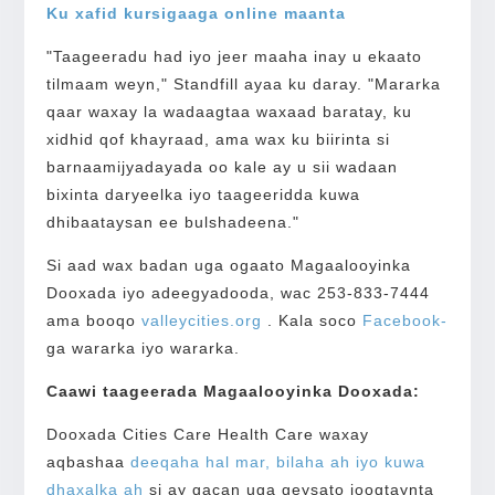
Ku xafid kursigaaga online maanta
"Taageeradu had iyo jeer maaha inay u ekaato
tilmaam weyn," Standfill ayaa ku daray. "Mararka
qaar waxay la wadaagtaa waxaad baratay, ku
xidhid qof khayraad, ama wax ku biirinta si
barnaamijyadayada oo kale ay u sii wadaan
bixinta daryeelka iyo taageeridda kuwa
dhibaataysan ee bulshadeena."
Si aad wax badan uga ogaato Magaalooyinka
Dooxada iyo adeegyadooda, wac 253-833-7444
ama booqo
valleycities.org
. Kala soco
Facebook-
ga wararka iyo wararka.
Caawi taageerada Magaalooyinka Dooxada:
Dooxada Cities Care Health Care waxay
aqbashaa
deeqaha hal mar, bilaha ah iyo kuwa
dhaxalka ah
si ay gacan uga geysato joogtaynta