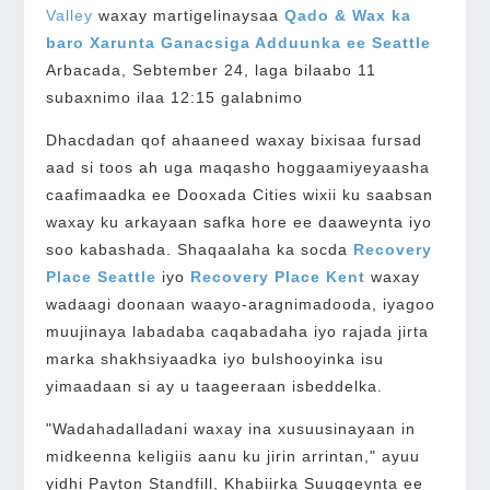
Valley
waxay martigelinaysaa
Qado & Wax ka
baro Xarunta Ganacsiga Adduunka ee Seattle
Arbacada, Sebtember 24, laga bilaabo 11
subaxnimo ilaa 12:15 galabnimo
Dhacdadan qof ahaaneed waxay bixisaa fursad
aad si toos ah uga maqasho hoggaamiyeyaasha
caafimaadka ee Dooxada Cities wixii ku saabsan
waxay ku arkayaan safka hore ee daaweynta iyo
soo kabashada. Shaqaalaha ka socda
Recovery
Place Seattle
iyo
Recovery Place Kent
waxay
wadaagi doonaan waayo-aragnimadooda, iyagoo
muujinaya labadaba caqabadaha iyo rajada jirta
marka shakhsiyaadka iyo bulshooyinka isu
yimaadaan si ay u taageeraan isbeddelka.
"Wadahadalladani waxay ina xusuusinayaan in
midkeenna keligiis aanu ku jirin arrintan," ayuu
yidhi Payton Standfill, Khabiirka Suuqgeynta ee