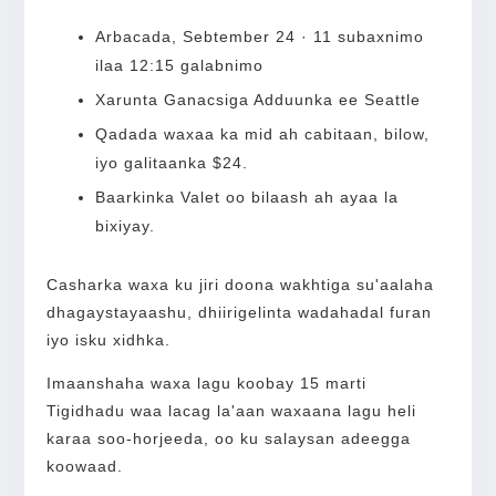
Arbacada, Sebtember 24 · 11 subaxnimo
ilaa 12:15 galabnimo
Xarunta Ganacsiga Adduunka ee Seattle
Qadada waxaa ka mid ah cabitaan, bilow,
iyo galitaanka $24.
Baarkinka Valet oo bilaash ah ayaa la
bixiyay.
Casharka waxa ku jiri doona wakhtiga su'aalaha
dhagaystayaashu, dhiirigelinta wadahadal furan
iyo isku xidhka.
Imaanshaha waxa lagu koobay 15 marti
Tigidhadu waa lacag la'aan waxaana lagu heli
karaa soo-horjeeda, oo ku salaysan adeegga
koowaad.