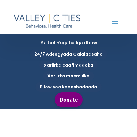
Ka hel Rugaha Iga dhow
24/7 Adeegyada Qalalaasaha
Xariirka caafimaadka
Xariirka macmiilka
Bilow soo kabashadaada