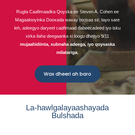
Rugta Caafimaadka Qoyska ee Steven A. Cohen ee
Magaalooyinka Dooxada waxay bixisaa sir, tayo sare
leh, adeegyo daryeel caafimaad dabeecadeed iyo isku
xirka ilaha deegaanka si loogu dhejiyo 9/11
mujaahidiinta, xubnaha adeega, iyo qoysaska
milatariga.
Wax dheeri ah baro
La-hawlgalayaashayada
Bulshada