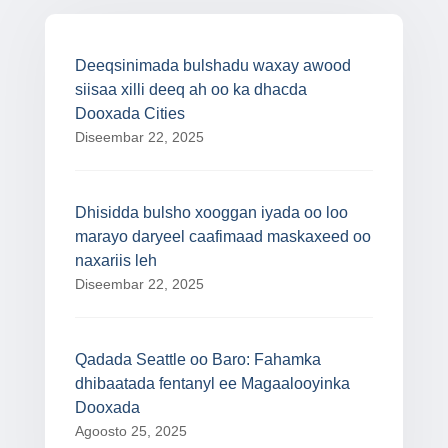
Deeqsinimada bulshadu waxay awood
siisaa xilli deeq ah oo ka dhacda
Dooxada Cities
Diseembar 22, 2025
Dhisidda bulsho xooggan iyada oo loo
marayo daryeel caafimaad maskaxeed oo
naxariis leh
Diseembar 22, 2025
Qadada Seattle oo Baro: Fahamka
dhibaatada fentanyl ee Magaalooyinka
Dooxada
Agoosto 25, 2025