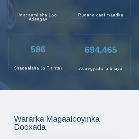
Macaamiisha Loo
Rugaha caafimaadka
Adeegay
586
694,465
Shaqaalaha (& Tirinta)
Adeegyada la bixiyo
Wararka Magaalooyinka
Dooxada