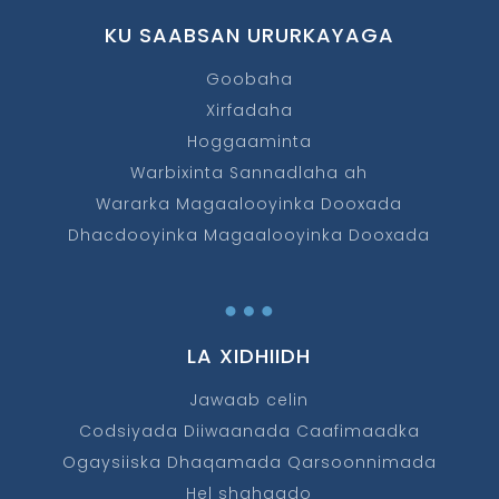
KU SAABSAN URURKAYAGA
Goobaha
Xirfadaha
Hoggaaminta
Warbixinta Sannadlaha ah
Wararka Magaalooyinka Dooxada
Dhacdooyinka Magaalooyinka Dooxada
…
LA XIDHIIDH
Jawaab celin
Codsiyada Diiwaanada Caafimaadka
Ogaysiiska Dhaqamada Qarsoonnimada
Hel shahaado