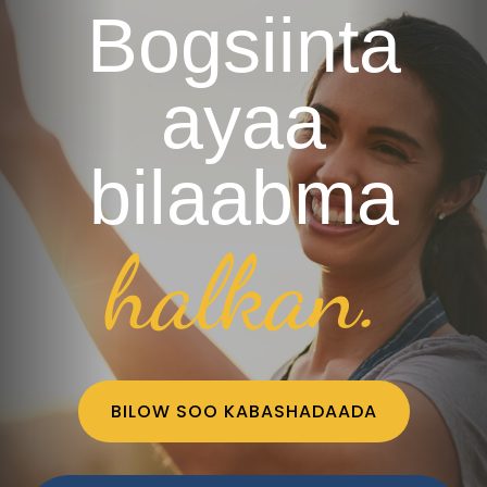
Bogsiinta
ayaa
bilaabma
halkan.
BILOW SOO KABASHADAADA