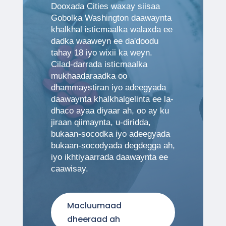
Dooxada Cities waxay siisaa
Gobolka Washington daawaynta
khalkhal isticmaalka walaxda ee
dadka waaweyn ee da'doodu
tahay 18 iyo wixii ka weyn.
Cilad-darrada isticmaalka
mukhaadaraadka oo
dhammaystiran iyo adeegyada
daawaynta khalkhalgelinta ee la-
dhaco ayaa diyaar ah, oo ay ku
jiraan qiimaynta, u-diridda,
bukaan-socodka iyo adeegyada
bukaan-socodyada degdegga ah,
iyo ikhtiyaarrada daawaynta ee
caawisay.
Macluumaad
dheeraad ah