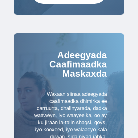
Adeegyada
Caafimaadka
Maskaxda
Waxaan siinaa adeegyada
caafimaadka dhimirka ee
carruurta, dhalinyarada, dadka
waaweyn, iyo waayeelka, oo ay
ku jiraan la-talin shaqsi, qoys,
iyo kooxeed, iyo walaacyo kala
duwan, sida niyad-jabka,