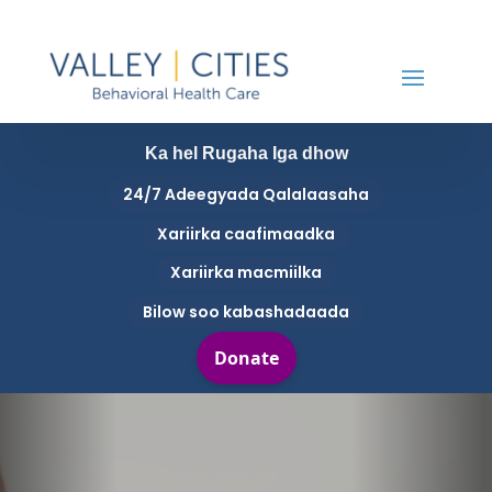
Ka hel Rugaha Iga dhow
24/7 Adeegyada Qalalaasaha
Xariirka caafimaadka
Xariirka macmiilka
Bilow soo kabashadaada