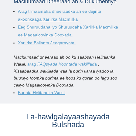
Macluumaad Dheeraad ah & Dukumentiyo
Arag tilmaamaha dheeraadka ah ee dejinta
akoonkaaga Xariirka Macmiilka
Eeg Shuruudaha iyo Shuruudaha Xariirka Macmiilka
ee Magaalooyinka Dooxada.
Xariirka Ballanta Jeegaraynta.
Macluumaad dheeraad ah oo ku saabsan Helitaanka
Wakiil,
arag FAQsyada Koontada wakiillada
.
Xisaabaadka wakiillada waa la burin karaa iyadoo la
buuxiyo foomka burinta ee hoos ku qoran oo lagu soo
celiyo Magaalooyinka Dooxada.
Burinta Helitaanka Wakiil
La-hawlgalayaashayada
Bulshada