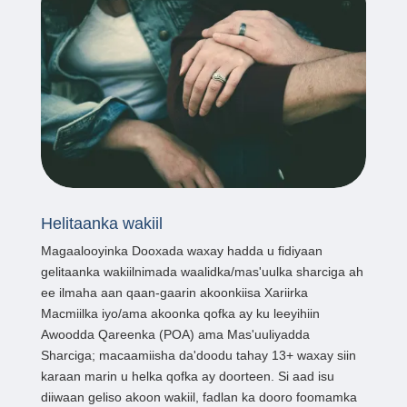
Helitaanka wakiil
Magaalooyinka Dooxada waxay hadda u fidiyaan
gelitaanka wakiilnimada waalidka/mas'uulka sharciga ah
ee ilmaha aan qaan-gaarin akoonkiisa Xariirka
Macmiilka iyo/ama akoonka qofka ay ku leeyihiin
Awoodda Qareenka (POA) ama Mas'uuliyadda
Sharciga; macaamiisha da'doodu tahay 13+ waxay siin
karaan marin u helka qofka ay doorteen. Si aad isu
diiwaan geliso akoon wakiil, fadlan ka dooro foomamka