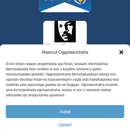
Maamul Oggolaanshaha
Si loo bixiyo waayo-aragnimada ugu fiican, waxaan isticmaalnaa
tignoolajiyada sida cookies si aan u kaydino iyo/ama u galno
macluumaadka qalabka. Oggolaanshaha tiknoolajiyadaan waxay noo
ogolaan doontaa inaan ka baaraandegno xogta sida habdhaqanka wax
raadinta ama aqoonsiga gaarka ah ee boggan. Ogolaanshaha la'aanta
ama ka noqoshada ogolaanshaha, waxay si xun u saameyn kartaa
sifooyinka iyo shaqooyinka qaarkood.
325 W Gowe Street, Kent, Washington 98032
Xuquuqda daabacaadda 2025 Daryeelka
Aqbal
Caafimaadka Dhaqanka ee Magaalooyinka
Dooxada
{ciwaan}
Soomaaliga