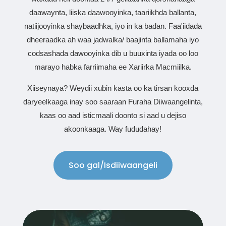
daawaynta, liiska daawooyinka, taariikhda ballanta,
natiijooyinka shaybaadhka, iyo in ka badan. Faa'iidada
dheeraadka ah waa jadwalka/ baajinta ballamaha iyo
codsashada dawooyinka dib u buuxinta iyada oo loo
marayo habka farriimaha ee Xariirka Macmiilka.
Xiiseynaya? Weydii xubin kasta oo ka tirsan kooxda
daryeelkaaga inay soo saaraan Furaha Diiwaangelinta,
kaas oo aad isticmaali doonto si aad u dejiso
akoonkaaga. Way fududahay!
Soo gal/Isdiiwaangeli