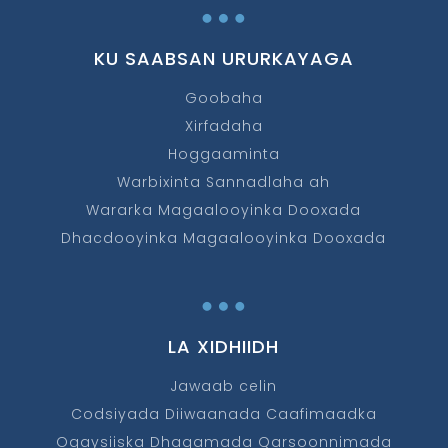
…
KU SAABSAN URURKAYAGA
Goobaha
Xirfadaha
Hoggaaminta
Warbixinta Sannadlaha ah
Wararka Magaalooyinka Dooxada
Dhacdooyinka Magaalooyinka Dooxada
…
LA XIDHIIDH
Jawaab celin
Codsiyada Diiwaanada Caafimaadka
Ogaysiiska Dhaqamada Qarsoonnimada