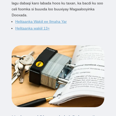
lagu dabaqi karo labada hoos ku taxan, ka bacdi ku soo
celi foomka si buuxda loo buuxiyay Magaalooyinka
Dooxada.
Helitaanka Wakiil ee Ilmaha Yar
Helitaanka wakiil 13+