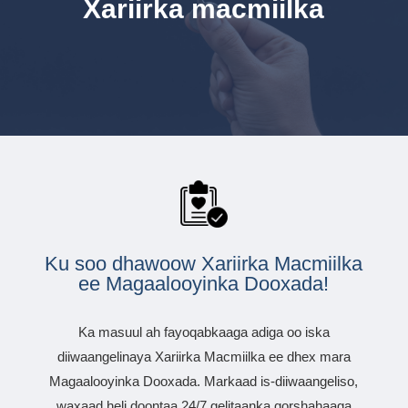
Xariirka macmiilka
Ku soo dhawoow Xariirka Macmiilka
ee Magaalooyinka Dooxada!
Ka masuul ah fayoqabkaaga adiga oo iska
diiwaangelinaya Xariirka Macmiilka ee dhex mara
Magaalooyinka Dooxada. Markaad is-diiwaangeliso,
waxaad heli doontaa 24/7 gelitaanka qorshahaaga