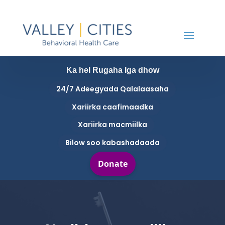
Ka hel Rugaha Iga dhow
24/7 Adeegyada Qalalaasaha
Xariirka caafimaadka
Xariirka macmiilka
Bilow soo kabashadaada