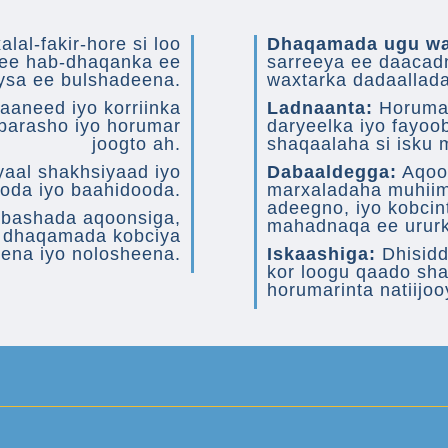
lal-fakir-hore si loo
Dhaqamada ugu w
 ee hab-dhaqanka ee
sarreeya ee daacadn
ysa ee bulshadeena.
waxtarka dadaallad
aaneed iyo korriinka
Ladnaanta:
Horumari
barasho iyo horumar
daryeelka iyo fayoo
joogto ah.
shaqaalaha si isku 
yaal shakhsiyaad iyo
Dabaaldegga:
Aqoon
ooda iyo baahidooda.
marxaladaha muhiim
adeegno, iyo kobcin
bashada aqoonsiga,
mahadnaqa ee ururk
yo dhaqamada kobciya
ena iyo nolosheena.
Iskaashiga:
Dhisidda
kor loogu qaado sh
horumarinta natiijoo