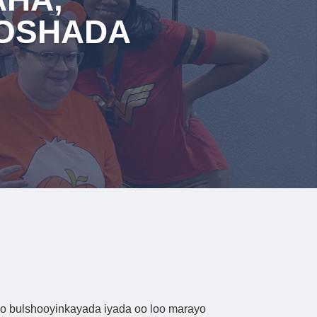
QOSHADA
iyo bulshooyinkayada iyada oo loo marayo