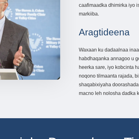
caafimaadka dhimirka iyo i
markiiba.
Aragtideena
Waxaan ku dadaalnaa inaan
habdhaqanka annagoo u go
heerka sare, iyo kobcinta 
noqono tilmaanta rajada, b
shaqabixiyaha doorashada 
macno leh nolosha dadka k