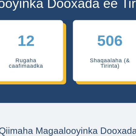
ooyinka Dooxada ee Tir
12
506
Rugaha
Shaqaalaha (&
caafimaadka
Tirinta)
Qiimaha Magaalooyinka Dooxad