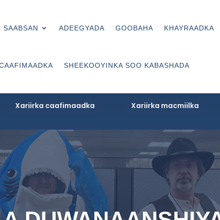
 SAABSAN
ADEEGYADA
GOOBAHA
KHAYRAADKA
 CAAFIMAADKA
SHEEKOOYINKA SOO KABASHADA
Xariirka caafimaadka
Xariirka macmiilka
LA DUWANAANSHIYA