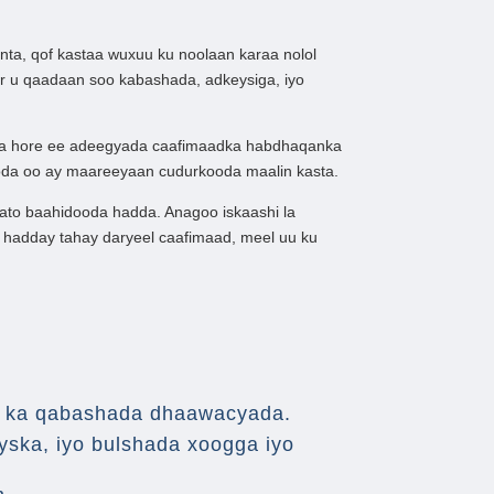
ta, qof kastaa wuxuu ku noolaan karaa nolol
r u qaadaan soo kabashada, adkeysiga, iyo
inta hore ee adeegyada caafimaadka habdhaqanka
oda oo ay maareeyaan cudurkooda maalin kasta.
ato baahidooda hadda. Anagoo iskaashi la
hadday tahay daryeel caafimaad, meel uu ku
x ka qabashada dhaawacyada.
oyska, iyo bulshada xoogga iyo