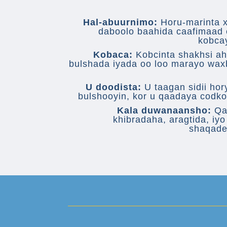
Hal-abuurnimo:
Horu-marinta xa
daboolo baahida caafimaad
kobca
Kobaca:
Kobcinta shakhsi ah
bulshada iyada oo loo marayo wax
U doodista:
U taagan sidii hor
bulshooyin, kor u qaadaya codk
Kala duwanaansho:
Qa
khibradaha, aragtida, i
shaqade