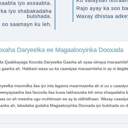
Ku salaysan ixtiraa
aabta iyo asxaabta.
Rajo ayay ka soo b
irka iyo shabakadaha
bulshada.
Waxay dhistaa adke
 oo saamayn ku leh.
xaha Daryeelka ee Magaalooyinka Dooxada
a Qaabkayaga Kooxda Daryeelka Gaarka ah ayaa siinaya macaamiisha 
gaarka ah. Habkani waxa uu ka caawiyaa macaamiisha in ay si degdeg
ryeelka macmiilka ilaa iyo inta lagama maarmaanka ah si uu u caawiy
eeyayaasha ilaa facooda ilaa kuwa takhasuska leh ama shaqaalaha ba
aas oo ah meesha ugu muhiimsan ee ay la xidhiidhaan. Waxay caawiya
nka ah, labadaba gudaha Magaalooyinka Dooxada iyo bulshada oo d