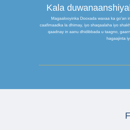
Kala duwanaanshiya
Magaalooyinka Dooxada waxaa ka go'an in 
caafimaadka la dhimay, iyo shaqaalaha iyo shak
qaadnay in aanu dhidibbada u taagno, gaarn
hagaajinta i
F