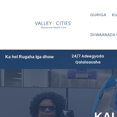
GURIGA
KU
DIIWAANADA
24/7 Adeegyada
Ka hel Rugaha Iga dhow
Qalalaasaha
KA