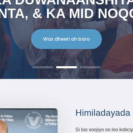
NTA, & KA MID NO
Wax dheeri ah baro
Himiladayada
Si loo xoojiyo oo loo kobc