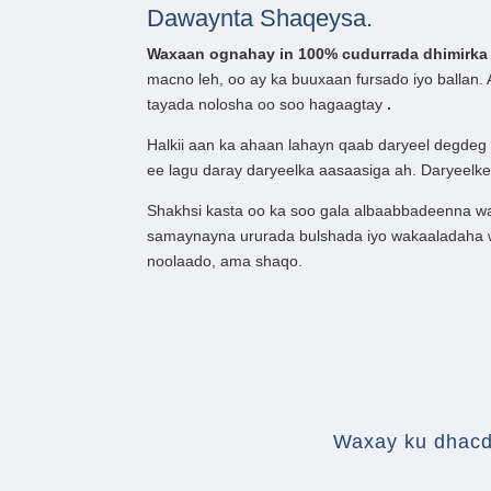
Dawaynta Shaqeysa.
Waxaan ognahay in 100% cudurrada dhimirka i
macno leh, oo ay ka buuxaan fursado iyo balla
tayada nolosha oo soo hagaagtay
.
Halkii aan ka ahaan lahayn qaab daryeel degdeg
ee lagu daray daryeelka aasaasiga ah. Daryeel
Shakhsi kasta oo ka soo gala albaabbadeenna w
samaynayna ururada bulshada iyo wakaaladaha w
noolaado, ama shaqo.
Waxay ku dhacd