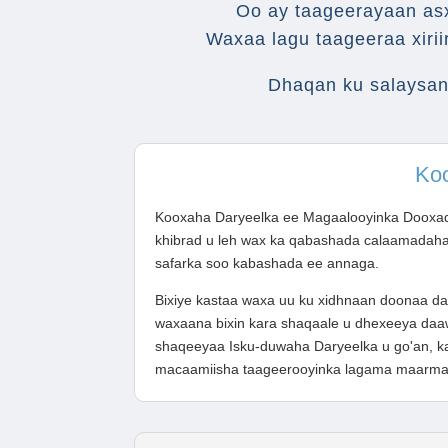
Oo ay taageerayaan asx
Waxaa lagu taageeraa xiri
Dhaqan ku salaysan
Koo
Kooxaha Daryeelka ee Magaalooyinka Dooxad
khibrad u leh wax ka qabashada calaamadaha 
safarka soo kabashada ee annaga.
Bixiye kastaa waxa uu ku xidhnaan doonaa da
waxaana bixin kara shaqaale u dhexeeya daaw
shaqeeyaa Isku-duwaha Daryeelka u go'an, k
macaamiisha taageerooyinka lagama maarmaa