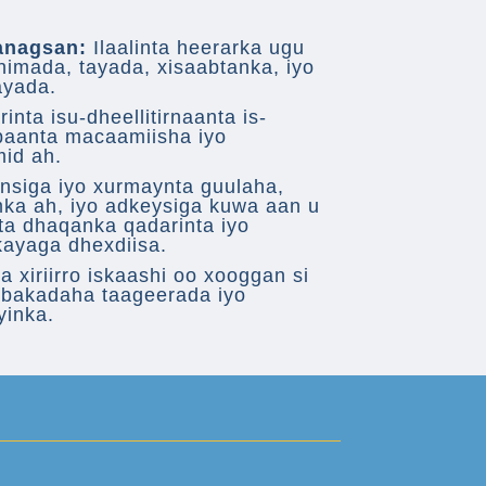
anagsan:
Ilaalinta heerarka ugu
imada, tayada, xisaabtanka, iyo
ayada.
nta isu-dheellitirnaanta is-
baanta macaamiisha iyo
mid ah.
siga iyo xurmaynta guulaha,
ka ah, iyo adkeysiga kuwa aan u
ta dhaqanka qadarinta iyo
ayaga dhexdiisa.
 xiriirro iskaashi oo xooggan si
abakadaha taageerada iyo
yinka.