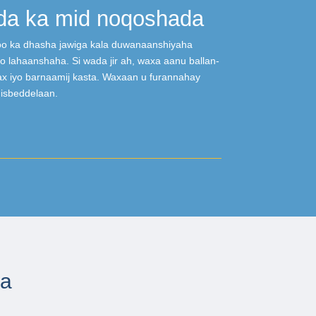
da ka mid noqoshada
 oo ka dhasha jawiga kala duwanaanshiyaha
 lahaanshaha. Si wada jir ah, waxa aanu ballan-
ax iyo barnaamij kasta. Waxaan u furannahay
 isbeddelaan.
ka