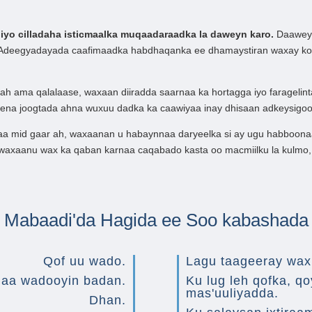
yo cilladaha isticmaalka muqaadaraadka la daweyn karo.
Daaweyn
n. Adeegyadayada caafimaadka habdhaqanka ee dhamaystiran waxay ko
 ah ama qalalaase, waxaan diiradda saarnaa ka hortagga iyo faragel
keena joogtada ahna wuxuu dadka ka caawiyaa inay dhisaan adkeysigo
aa mid gaar ah, waxaanan u habaynnaa daryeelka si ay ugu habboona
axaanu wax ka qaban karnaa caqabado kasta oo macmiilku la kulmo, 
Mabaadi'da Hagida ee Soo kabashada
Qof uu wado.
Lagu taageeray wa
aa wadooyin badan.
Ku lug leh qofka, q
mas'uuliyadda.
Dhan.