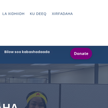
LA XIDHIIDH
KU DEEQ
XIRFADAHA
Bilow soo kabashadaada
HA,