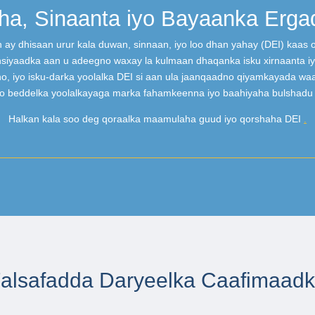
ha, Sinaanta iyo Bayaanka Erga
ay dhisaan urur kala duwan, sinnaan, iyo loo dhan yahay (DEI) kaas
hsiyaadka aan u adeegno waxay la kulmaan dhaqanka isku xirnaanta iyo
o, iyo isku-darka yoolalka DEI si aan ula jaanqaadno qiyamkayada wa
yo beddelka yoolalkayaga marka fahamkeenna iyo baahiyaha bulshadu
Halkan kala soo deg qoraalka maamulaha guud iyo qorshaha DEI
.
alsafadda Daryeelka Caafimaad