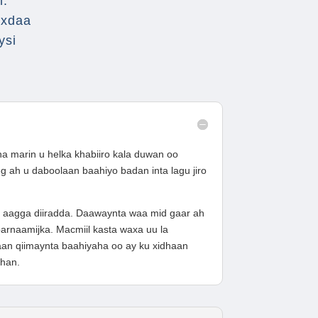
m.
axdaa
ysi
marin u helka khabiiro kala duwan oo
 ah u daboolaan baahiyo badan inta lagu jiro
o aagga diiradda. Daawaynta waa mid gaar ah
rnaamijka. Macmiil kasta waxa uu la
an qiimaynta baahiyaha oo ay ku xidhaan
han.