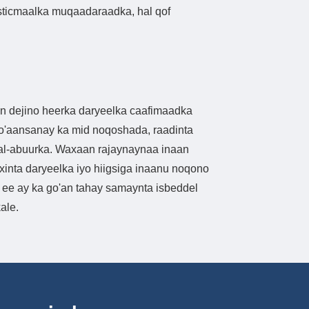
sticmaalka muqaadaraadka, hal qof
 dejino heerka daryeelka caafimaadka
'aansanay ka mid noqoshada, raadinta
hal-abuurka. Waxaan rajaynaynaa inaan
ixinta daryeelka iyo hiigsiga inaanu noqono
ee ay ka go'an tahay samaynta isbeddel
ale.