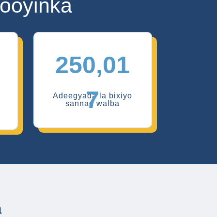
ooyinka
250,01
7
Adeegyada la bixiyo
sannad walba
a