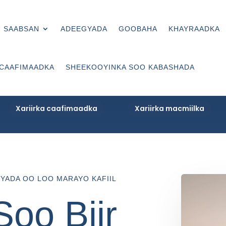
 SAABSAN
ADEEGYADA
GOOBAHA
KHAYRAADKA
 CAAFIMAADKA
SHEEKOOYINKA SOO KABASHADA
Xariirka caafimaadka
Xariirka macmiilka
IYADA OO LOO MARAYO KAFIIL
oo Biir