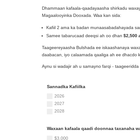
Dhammaan kafaala-qaadayaasha shirkadu waxay
Magaalooyinka Dooxada. Waa kan sida:
Kafiil 2 ama ka badan munaasabadahayada s
Samee tabarucaad deeqsi ah oo dhan
$2,500
Taageereyaasha Bulshada ee iskaashanaya waxay 
daabacan, iyo calaamada qaaliga ah ee dhacdo k
Aynu si wadajir ah u samayno farqi - taageeridda 
Sannadka Kafiilka
2026
2027
2028
Waxaan kafaala qaadi doonnaa taxanaha w
$3,000