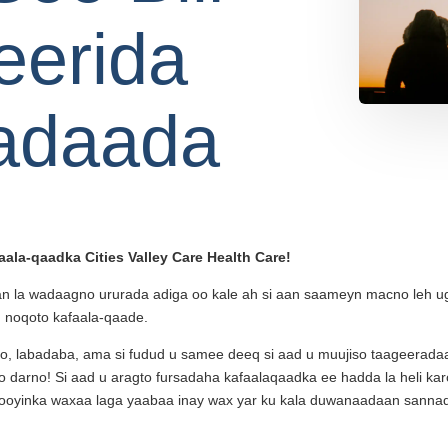
eerida
adaada
ala-qaadka Cities Valley Care Health Care!
n la wadaagno ururada adiga oo kale ah si aan saameyn macno leh u
u noqoto kafaala-qaade.
o, labadaba, ama si fudud u samee deeq si aad u muujiso taageerada
darno! Si aad u aragto fursadaha kafaalaqaadka ee hadda la heli karo,
idooyinka waxaa laga yaabaa inay wax yar ku kala duwanaadaan sanna