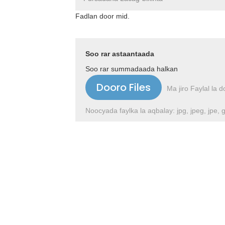
Fadlan door mid.
Soo rar astaantaada
Soo rar summadaada halkan
Gal gal
Dooro Files
Ma jiro Faylal la d
Noocyada faylka la aqbalay: jpg, jpeg, jpe, gi