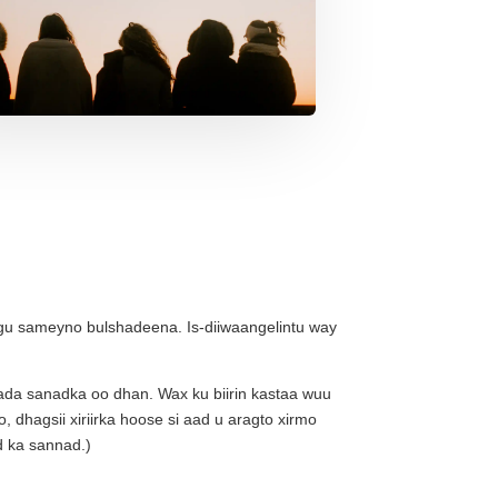
gu sameyno bulshadeena. Is-diiwaangelintu way
ada sanadka oo dhan. Wax ku biirin kastaa wuu
 dhagsii xiriirka hoose si aad u aragto xirmo
d ka sannad.)