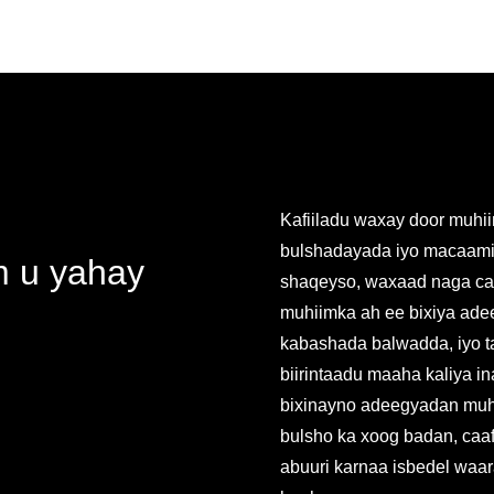
Kafiiladu waxay door muhii
bulshadayada iyo macaami
m u yahay
shaqeyso, waxaad naga ca
muhiimka ah ee bixiya ade
kabashada balwadda, iyo 
biirintaadu maaha kaliya 
bixinayno adeegyadan muhi
bulsho ka xoog badan, caaf
abuuri karnaa isbedel waa