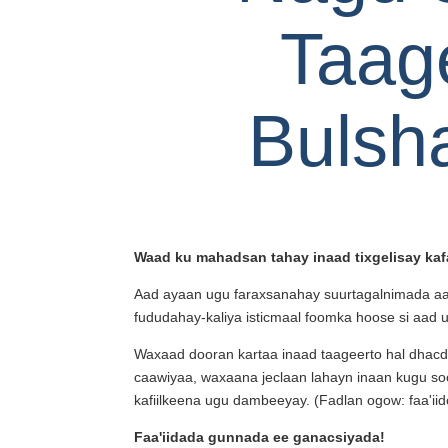
Taag
Bulsh
Waad ku mahadsan tahay inaad tixgelisay kafa
Aad ayaan ugu faraxsanahay suurtagalnimada aa
fududahay-kaliya isticmaal foomka hoose si aad 
Waxaad dooran kartaa inaad taageerto hal dhacd
caawiyaa, waxaana jeclaan lahayn inaan kugu soo 
kafiilkeena ugu dambeeyay. (Fadlan ogow: faa'i
Faa'iidada gunnada ee ganacsiyada!