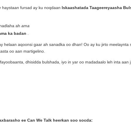
 haystaan fursad ay ku noqdaan
Iskaashatada Taageereyaasha Bu
anadlaha ah
ama
 ama ka badan
.
helaan aqoonsi gaar ah sanadka oo dhan! Oo ay ku jirto meelaynta s
asta oo aan martigelino.
fayoobaanta, dhisidda bulshada, iyo in yar oo madadaalo leh inta aan ji
axbarasho ee Can We Talk heerkan soo socda: