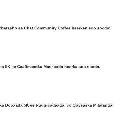
xbarasho ee Chat Community Coffee heerkan soo socda:
ies 5K ee Caafimaadka Maskaxda heerka soo socda:
ka Dooxada 5K ee Ruug-cadaaga iyo Qoysaska Milatariga: