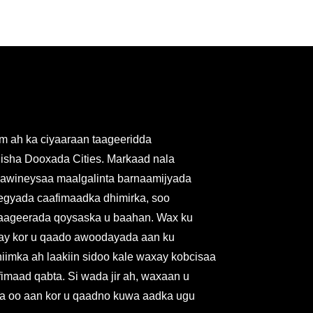
m ah ka ciyaaraan taageeridda
isha Dooxada Cities. Markaad nala
awineysaa maalgalinta barnaamijyada
egyada caafimaadka dhimirka, soo
taageerada qoysaska u baahan. Wax ku
inay kor u qaado awoodayada aan ku
imka ah laakiin sidoo kale waxay kobcisaa
imaad qabta. Si wada jir ah, waxaan u
ra oo aan kor u qaadno kuwa aadka ugu