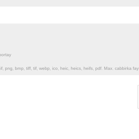
oortay
f, png, bmp, tiff, tif, webp, ico, heic, heics, heifs, pdf. Max. cabbirka f