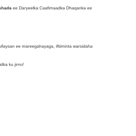
lshada
ee Daryeelka Caafimaadka Dhaqanka ee
ifaysan ee mareegahayaga, iftiiminta warsidaha
dka ku jirno!