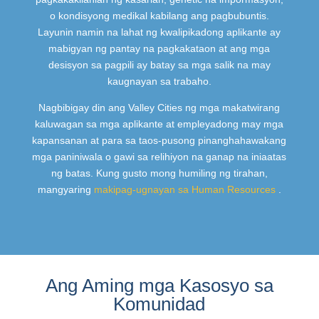
o kondisyong medikal kabilang ang pagbubuntis.
Layunin namin na lahat ng kwalipikadong aplikante ay
mabigyan ng pantay na pagkakataon at ang mga
desisyon sa pagpili ay batay sa mga salik na may
kaugnayan sa trabaho.
Nagbibigay din ang Valley Cities ng mga makatwirang
kaluwagan sa mga aplikante at empleyadong may mga
kapansanan at para sa taos-pusong pinanghahawakang
mga paniniwala o gawi sa relihiyon na ganap na iniaatas
ng batas. Kung gusto mong humiling ng tirahan,
mangyaring
makipag-ugnayan sa Human Resources
.
Ang Aming mga Kasosyo sa
Komunidad