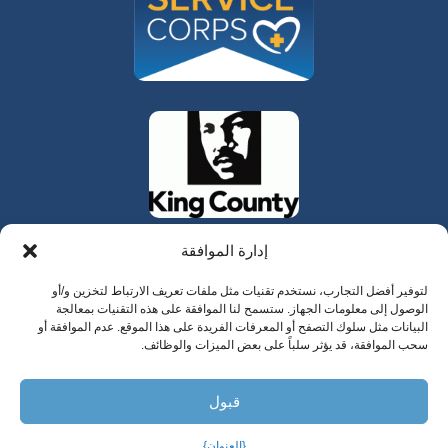
إدارة الموافقة
لتوفير أفضل التجارب، نستخدم تقنيات مثل ملفات تعريف الارتباط لتخزين و/أو
الوصول إلى معلومات الجهاز. ستسمح لنا الموافقة على هذه التقنيات بمعالجة
البيانات مثل سلوك التصفح أو المعرفات الفريدة على هذا الموقع. عدم الموافقة أو
سحب الموافقة، قد يؤثر سلباً على بعض الميزات والوظائف.
325 W Gowe Street، كينت، واشنطن 98032
قبول
حقوق الطبع والنشر 2025 وادي المدن للرعاية الصحية
السلوكية
{العنوان}