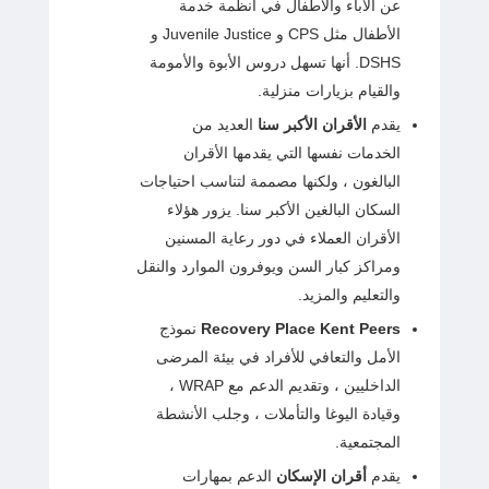
عن الآباء والأطفال في أنظمة خدمة
الأطفال مثل CPS و Juvenile Justice و
DSHS. أنها تسهل دروس الأبوة والأمومة
والقيام بزيارات منزلية.
يقدم
الأقران الأكبر سنا
العديد من
الخدمات نفسها التي يقدمها الأقران
البالغون ، ولكنها مصممة لتناسب احتياجات
السكان البالغين الأكبر سنا. يزور هؤلاء
الأقران العملاء في دور رعاية المسنين
ومراكز كبار السن ويوفرون الموارد والنقل
والتعليم والمزيد.
Recovery Place Kent Peers
نموذج
الأمل والتعافي للأفراد في بيئة المرضى
الداخليين ، وتقديم الدعم مع WRAP ،
وقيادة اليوغا والتأملات ، وجلب الأنشطة
المجتمعية.
يقدم
أقران الإسكان
الدعم بمهارات