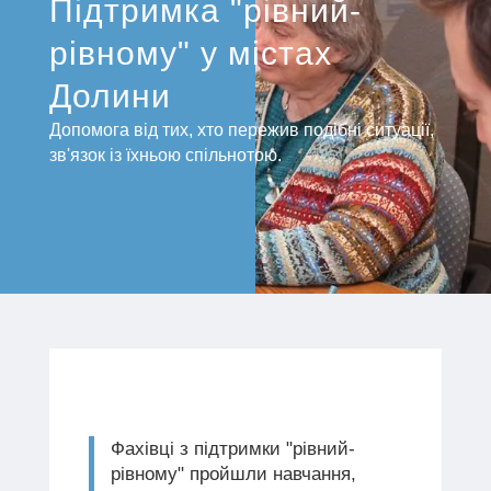
Підтримка "рівний-
рівному" у містах
Долини
Допомога від тих, хто пережив подібні ситуації,
зв'язок із їхньою спільнотою.
Фахівці з підтримки "рівний-
рівному" пройшли навчання,