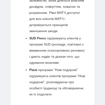
залежністю. Вони діляться власним
досвідом, співчуттям, повагою та
розумінням. Рівні МАТЧ доступні
для всіх клієнтів МАТЧ і
дотримуються принципів
зменшення шкоди.
SUD Peers
підтримують клієнтів у
програмі SUD (розлади, пов'язані з
вживанням психоактивних речовин)
і дають надію та докази того, що
одужання можливе.
Рівні
програми "Нові подорожі"
підтримують клієнтів програми "Нові
подорожі", розповідаючи про
особисті труднощі та обговорюючи,
як їх подолати.