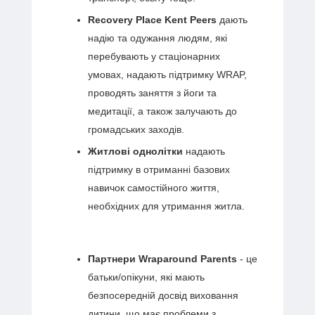
Recovery Place Kent Peers
дають
надію та одужання людям, які
перебувають у стаціонарних
умовах, надають підтримку WRAP,
проводять заняття з йоги та
медитації, а також залучають до
громадських заходів.
Житлові однолітки
надають
підтримку в отриманні базових
навичок самостійного життя,
необхідних для утримання житла.
Партнери Wraparound Parents
- це
батьки/опікуни, які мають
безпосередній досвід виховання
дитини, що має проблеми з