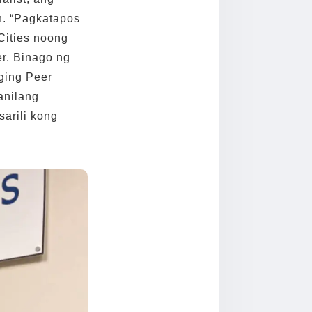
n. “Pagkatapos
Cities noong
r. Binago ng
ging Peer
anilang
arili kong