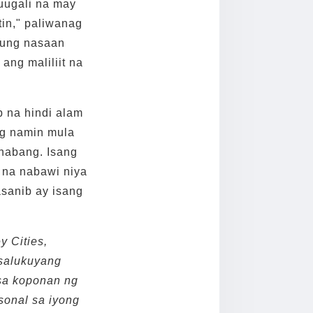
uugali na may
tin," paliwanag
kung nasaan
ang maliliit na
p na hindi alam
ig namin mula
inabang. Isang
 na nabawi niya
sanib ay isang
y Cities,
asalukuyang
sa koponan ng
sonal sa iyong