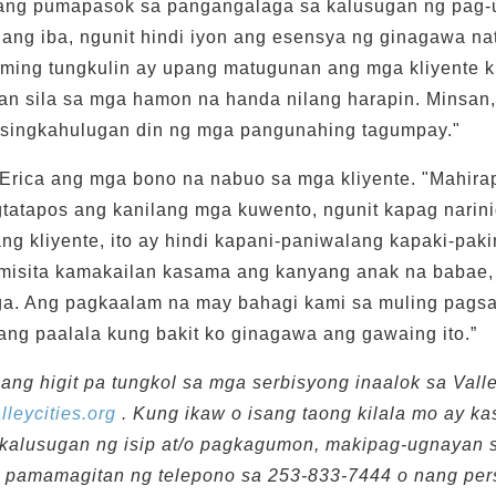
ang pumapasok sa pangangalaga sa kalusugan ng pag-
s ang iba, ngunit hindi iyon ang esensya ng ginagawa na
 aming tungkulin ay upang matugunan ang mga kliyente 
han sila sa mga hamon na handa nilang harapin. Minsan, 
singkahulugan din ng mga pangunahing tagumpay."
 Erica ang mga bono na nabuo sa mga kliyente. "Mahira
tatapos ang kanilang mga kuwento, ngunit kapag narin
g kliyente, ito ay hindi kapani-paniwalang kapaki-pak
umisita kamakailan kasama ang kanyang anak na babae,
a. Ang pagkaalam na may bahagi kami sa muling pagsa
ng paalala kung bakit ko ginagawa ang gawaing ito.”
ng higit pa tungkol sa mga serbisyong inaalok sa Valle
lleycities.org
. Kung ikaw o isang taong kilala mo ay k
 kalusugan ng isip at/o pagkagumon, makipag-ugnayan 
sa pamamagitan ng telepono sa 253-833-7444 o nang per