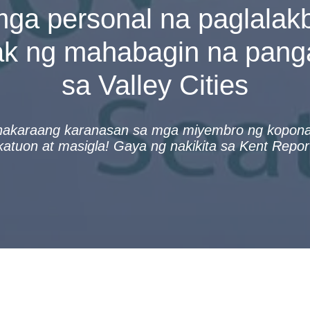
ga personal na paglalak
ak ng mahabagin na pan
sa Valley Cities
akaraang karanasan sa mga miyembro ng koponan n
atuon at masigla! Gaya ng nakikita sa Kent Repor