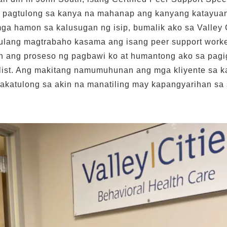
sa pagtulong sa kanya na mahanap ang kanyang katayua
ga hamon sa kalusugan ng isip, bumalik ako sa Valley 
ulang magtrabaho kasama ang isang peer support worke
n ang proseso ng pagbawi ko at humantong ako sa pagi
list. Ang makitang namumuhunan ang mga kliyente sa k
akatulong sa akin na manatiling may kapangyarihan sa s