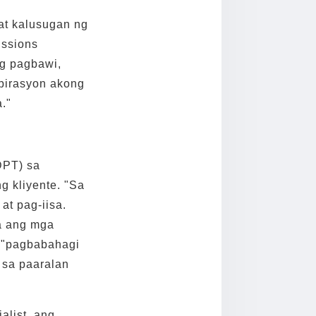
at kalusugan ng
issions
ng pagbawi,
spirasyon akong
."
DPT) sa
g kliyente. "Sa
t pag-iisa.
na ang mga
 "pagbabahagi
 sa paaralan
alist, ang