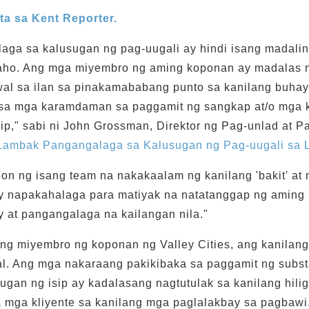
ta sa Kent Reporter.
aga sa kalusugan ng pag-uugali ay hindi isang madali
aho. Ang mga miyembro ng aming koponan ay madalas 
wal sa ilan sa pinakamababang punto sa kanilang buhay
sa mga karamdaman sa paggamit ng sangkap at/o mga k
ip," sabi ni John Grossman, Direktor ng Pag-unlad at P
Lambak
Pangangalaga sa Kalusugan ng Pag-uugali sa 
n ng isang team na nakakaalam ng kanilang 'bakit' at 
ay napakahalaga para matiyak na natatanggap ng aming 
 at pangangalaga na kailangan nila."
ng miyembro ng koponan ng Valley Cities, ang kanilang 
l. Ang mga nakaraang pakikibaka sa paggamit ng subs
gan ng isip ay kadalasang nagtutulak sa kanilang hili
a mga kliyente sa kanilang mga paglalakbay sa pagbawi