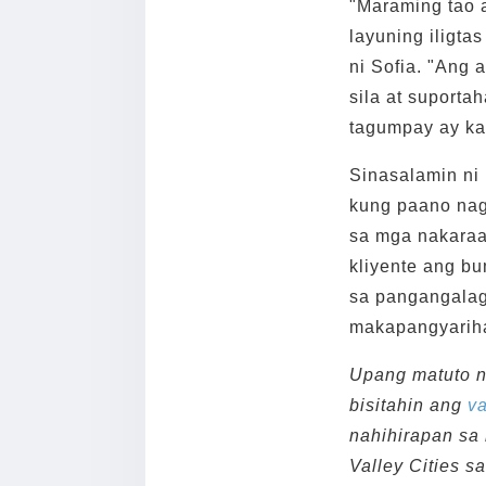
"Maraming tao 
layuning iligta
ni Sofia. "Ang
sila at suporta
tagumpay ay ka
Sinasalamin ni
kung paano nag
sa mga nakaraan
kliyente ang b
sa pangangalag
makapangyariha
Upang matuto na
bisitahin ang
va
nahihirapan sa
Valley Cities 