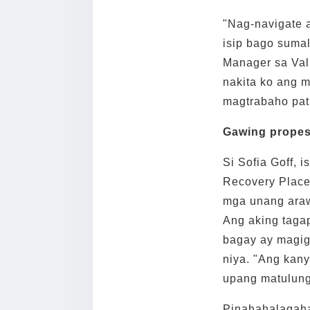
"Nag-navigate 
isip bago sumal
Manager sa Val
nakita ko ang 
magtrabaho pat
Gawing propes
Si Sofia Goff,
Recovery Place 
mga unang araw
Ang aking taga
bagay ay magig
niya. "Ang kany
upang matulung
Pinahahalagahan