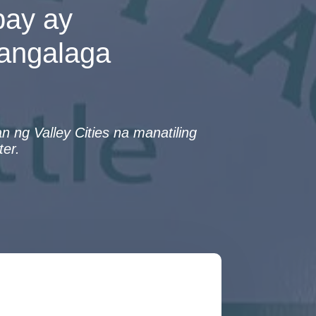
bay ay
gangalaga
g Valley Cities na manatiling
ter.