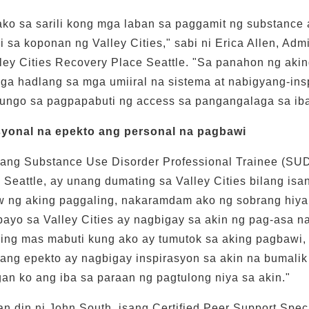
ako sa sarili kong mga laban sa paggamit ng substance 
i sa koponan ng Valley Cities," sabi ni Erica Allen, Adm
ley Cities Recovery Place Seattle. "Sa panahon ng aki
mga hadlang sa mga umiiral na sistema at nabigyang-in
ungo sa pagpapabuti ng access sa pangangalaga sa iba
yonal na epekto ang personal na pagbawi
 isang Substance Use Disorder Professional Trainee (SU
Seattle, ay unang dumating sa Valley Cities bilang isan
 ng aking paggaling, nakaramdam ako ng sobrang hiya a
payo sa Valley Cities ay nagbigay sa akin ng pag-asa 
ing mas mabuti kung ako ay tumutok sa aking pagbawi,
ang epekto ay nagbigay inspirasyon sa akin na bumalik
an ko ang iba sa paraan ng pagtulong niya sa akin."
 din ni John South, isang Certified Peer Support Speci