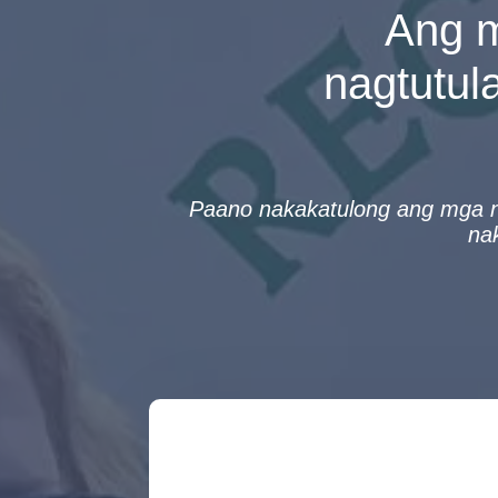
Ang m
nagtutul
Paano nakakatulong ang mga n
nak