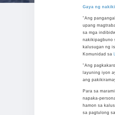
Gaya ng nakiki
"Ang pangangal
upang magtrab
sa mga indibid
nakikipagbuno 
kalusugan ng is
Komunidad sa
"Ang pagkakaroo
layuning iyon 
ang pakikiramay
Para sa marami
napaka-persona
hamon sa kalusu
sa pagtulong s