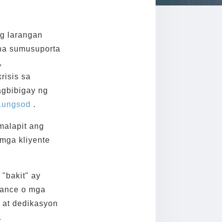
ng larangan
na sumusuporta
,
risis sa
agbibigay ng
Lungsod
.
malapit ang
mga kliyente
"bakit" ay
tance o mga
g at dedikasyon
.