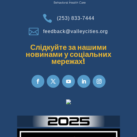

(253) 833-7444

feedback@valleycities.org
Слідкуйте за нашими
новинами у соціальних
мережах!