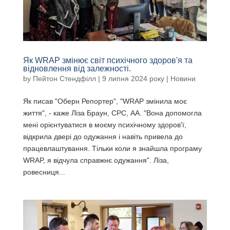
Як WRAP змінює світ психічного здоров'я та
відновлення від залежності.
by
Пейтон Стендфілл
|
9 липня 2024
року |
Новини
Як писав "Оберн Репортер", "WRAP змінила моє
життя", - каже Ліза Браун, CPC, АА. "Вона допомогла
мені орієнтуватися в моєму психічному здоров'ї,
відкрила двері до одужання і навіть привела до
працевлаштування. Тільки коли я знайшла програму
WRAP, я відчула справжнє одужання". Ліза,
ровесниця...