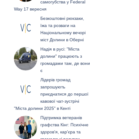
самогубства у Federal
Way 17 вересня
Безкоштовні рюкзаки,
їжа та розваги на
Національному вечорі
міст Долини в Оберні
Надія в русі: "Міста
долини" працюють з
громадами там, де вони
є
Лідерів громад
запрошують
приєднатися до першої
кавової чат-зустрічі
"Міста долини 2025" в Кенті
Підтримка ветеранів
графства Кінг: Психічне
здоров'я, кар'єра та