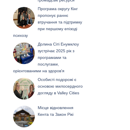
громадські ресурси
Програма округу Кінг
пропонує раннє
втручання та підтримку
при першому епізоді
психозу
Долина Сіті Енумклоу
зустрічає 2025 рік з
програмами та
послугами,
орієнтованими на здоров'я
Особисті подорожі є
основою милосердного
догляду в Valley Cities
Місце відновлення
Кента та Закон Рікі