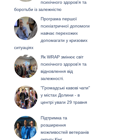
психічного здоров'я та
боротьби із залежністю
Програма першої
психіатричної допомоги
навчає перехожих
допомагати у кризових
ситуаціях
Як WRAP змінює світ
психічного здоров'я та
відновлення від
залежності.
"Громадські кавові чати"
у містах Долини - в
центрі уваги 29 травня
Підтримка та
розширення
можливостей ветеранів
округу Кінг