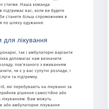
нні стигми. Наша команда
в підтримає вас, коли ви будете
 Ви станете більш спроможними в
ся по шляху одужання.
и для лікування
ціонарні, так і амбулаторні варіанти
цінка допомагає нам визначити
розладу, пов'язаного з вживанням
чити, чи є у вас супутні розлади, і
луги та підтримку.
сіб, які перебувають на лікуванні за
о прийняв рішення самостійно або
за лікуванням. Вам можуть
е або амбулаторне лікування