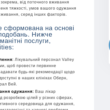
, зокрема, від поточного вживання
пеня тяжкості, умов вашого одужання
вживання, серед інших факторів.
е сформована на основі
подобань. Нижче
манітні послуги,
ties:
лення
:
Лікувальний персонал Valley
вами, щоб провести первинне
адавати будь-які рекомендації щодо
доступні в наших клініках Оберн,
рал Вей.
вання одужання:
Ваш лікар
д розробкою цілей у різних сферах,
зитивного середовища для одужання,
оматологічні та харчові проблеми,