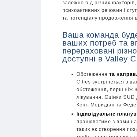
залежно від різних факторів
психоактивних речовин і сту
та потенціалу продовження 
Ваша команда буд
ваших потреб та в
перераховані різно
доступні в Valley Ci
Обстеження
та направ
Cities зустрінеться з 
обстеження, перш ніж н
лікування. Оцінки SUD 
Кент, Меридіан та Феде
Індивідуальне плану
працюватиме з вами на
таких як створення по
турбота про медичні ст