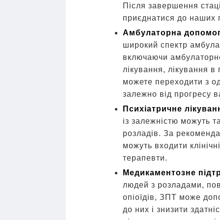
Після завершення стаці
приєднатися до наших 
Амбулаторна допомо
широкий спектр амбула
включаючи амбулаторне
лікування, лікування в 
можете переходити з од
залежно від прогресу 
Психіатричне лікуванн
із залежністю можуть т
розладів. За рекоменда
можуть входити клінічн
терапевти.
Медикаментозне підт
людей з розладами, по
опіоїдів, ЗПТ може доп
до них і знизити здатні