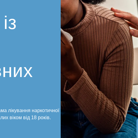
із
м
вних
ма лікування наркотичної
лих віком від 18 років.