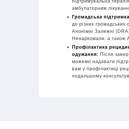
підтримувальна терапі
амбулаторним лікуван
Громадська підтримка
до різних громадських о
Анонімні Залежні (DRA)
Ненаркомани, а також 
Профілактика рецидиві
одужання:
Після заве
можемо надавати підтр
вам у профілактиці рец
подальшому консультув