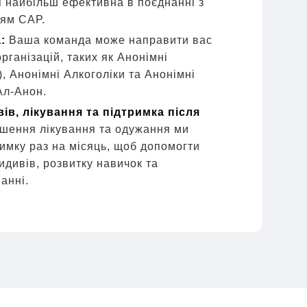
я найбільш ефективна в поєднанні з
ням САР.
:
Ваша команда може направити вас
рганізацій, таких як Анонімні
, Анонімні Алкоголіки та Анонімні
Ал-Анон.
в, лікування та підтримка після
ршення лікування та одужання ми
имку раз на місяць, щоб допомогти
идивів, розвитку навичок та
анні.