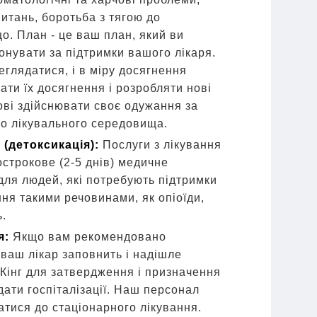
итань, боротьба з тягою до
. План - це ваш план, який ви
онувати за підтримки вашого лікаря.
еглядатися, і в міру досягнення
ати їх досягнення і розробляти нові
тові здійснювати своє одужання за
о лікувального середовища.
 (детоксикація):
Послуги з лікування
острокове (2-5 днів) медичне
для людей, які потребують підтримки
ння такими речовинами, як опіоїди,
ь.
я:
Якщо вам рекомендовано
 ваш лікар заповнить і надішле
Кінг для затвердження і призначення
дати госпіталізації. Наш персонал
тися до стаціонарного лікування.