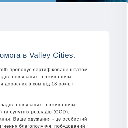
мога в Valley Cities.
Health пропонує сертифіковане штатом
дів, пов'язаних із вживанням
 дорослих віком від 18 років і
зладів, пов'язаних із вживанням
 та супутніх розладів (COD),
ання. Ваше одужання - це особистий
ягнення благополуччя, побудований