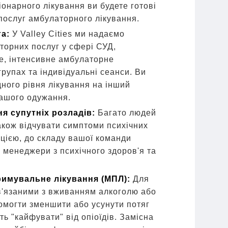
онарного лікування ви будете готові
послуг амбулаторного лікування.
га:
У Valley Cities ми надаємо
торних послуг у сфері СУД,
, інтенсивне амбулаторне
групах та індивідуальні сеанси. Ви
ного рівня лікування на інший
вашого одужання.
я супутніх розладів:
Багато людей
акож відчувати симптоми психічних
цією, до складу вашої команди
і менеджери з психічного здоров'я та
римувальне лікування (МПЛ):
Для
в'язаними з вживанням алкоголю або
омогти зменшити або усунути потяг
сть "кайфувати" від опіоїдів. Замісна