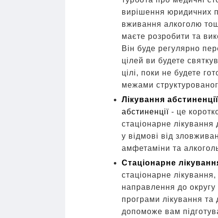
вирішення юридичних п
вживання алкоголю тощо
маєте розробити та вик
Він буде регулярно пер
цілей ви будете святкув
цілі, поки не будете го
межами структурованог
Лікування абстиненції
абстиненції
- це коротк
стаціонарне лікування 
у відмові від зловжива
амфетаміни та алкогол
Стаціонарне лікуванн
стаціонарне лікування,
направлення до округу 
програми лікування та 
допоможе вам підготува