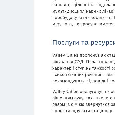
на надії, зціленні та подола
мультидисциплінарних лікарі
перебудовувати своє життя.
міру того, як просуватимете
Послуги та ресурс
Valley Cities пропонує як ста
лікування СУД. Початкова о
характер і ступінь тяжкості 
психоактивних речовин, визна
рекомендувати відповідні пос
Valley Cities обслуговує як о
рішенням суду, так і тих, хт
разом із сім'єю звернутися 
порекомендувати стаціонарн