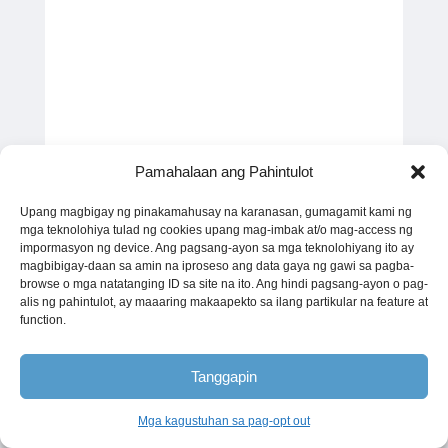
Pamahalaan ang Pahintulot
Upang magbigay ng pinakamahusay na karanasan, gumagamit kami ng
mga teknolohiya tulad ng cookies upang mag-imbak at/o mag-access ng
impormasyon ng device. Ang pagsang-ayon sa mga teknolohiyang ito ay
magbibigay-daan sa amin na iproseso ang data gaya ng gawi sa pagba-
browse o mga natatanging ID sa site na ito. Ang hindi pagsang-ayon o pag-
alis ng pahintulot, ay maaaring makaapekto sa ilang partikular na feature at
function.
Tanggapin
Mga kagustuhan sa pag-opt out
Tagalog