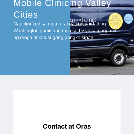
Mobile Clinic ng Valley
Cities
Naglilingkod sa mga rural na komunidad ng
Washington gamit ang mga serbisyo sa paggamit
ng droga at kalusugang pangkaisipan.
Contact at Oras