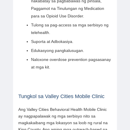
nakabatay sa pagbabawas ng pinsala,
Paggamot na Tinulungan ng Medication
para sa Opioid Use Disorder.
Tulong sa pag-access sa mga serbisyo ng
telehealth.
Suporta at Adbokasiya.
Edukasyong pangkalusugan.
Naloxone overdose prevention pagsasanay
at mga kit.
Tungkol sa Valley Cities Mobile Clinic
Ang Valley Cities Behavioral Health Mobile Clinic
ay nagpapalawak ng mga serbisyo nito sa
magkakaibang mga lokasyon sa loob ng rural na
King County. Ang aming mga outreach-based na