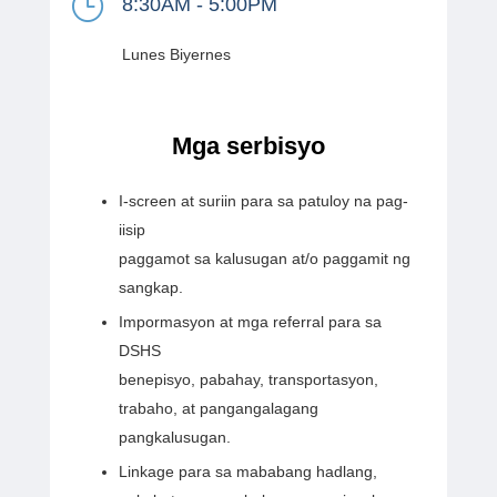
}
8:30AM - 5:00PM
Lunes Biyernes
Mga serbisyo
I-screen at suriin para sa patuloy na pag-
iisip
paggamot sa kalusugan at/o paggamit ng
sangkap.
Impormasyon at mga referral para sa
DSHS
benepisyo, pabahay, transportasyon,
trabaho, at pangangalagang
pangkalusugan.
Linkage para sa mababang hadlang,