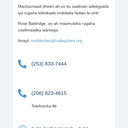
Macluumaad dheeri ah oo ku saabsan adeegyada
iyo rugaha kiliinikada mobilada fadlan la xiriir:
Rose Baldridge, oo ah maamulaha rugaha
caafimaadka wareega
Iimayl:
mobileclinic@valleycities.org

(253) 833-7444

(206) 823-4615
Telefoonka Alt