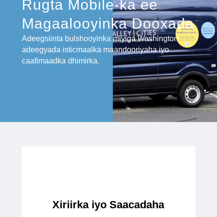
Rugta Mobile-ka ee
Magaalooyinka Dooxada
Adeegsiinta bulshooyinka miyiga Washington
adeegyada isticmaalka maandooriyaha iyo
caafimaadka dhimirka.
Xiriirka iyo Saacadaha