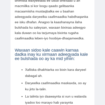
dhimista waxyeelada ee udub dhexaad u ah
macmiilka si kor loogu qaado gelitaanka
macaamiisha mustaqbalka ee u baahan
adeegyada daryeelka caafimaadka habdhaqanka
ee isku dhafan. Anagoo la kaashanayna ilaha
bulshada ku saleysan, waxaan bixinaa adeegyo
kala duwan oo ka tarjumaya bixinta rugaha
caafimaadka leben-iyo hoobiye-dhaqameedka.
Waxaan sidoo kale caawin karnaa
dadka inay ku xirmaan adeegyada kale
ee bulshada oo ay ka mid yihiin:
Xafiiska dhakhtarka oo bixin kara daryeel
dabagal ah.
Daryeelka caafimaadka maskaxda, oo ay
ku jirto la-talin.
La talinta iyo daawaynta si xun u walaxda
iyadoo loo marayo hab yaraynta