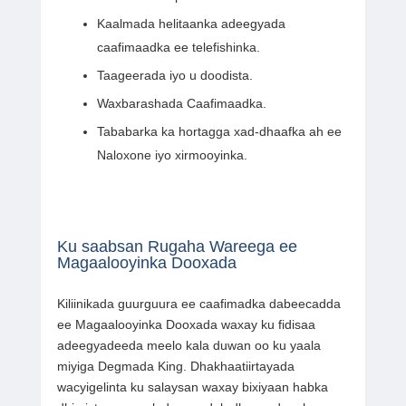
Kaalmada helitaanka adeegyada
caafimaadka ee telefishinka.
Taageerada iyo u doodista.
Waxbarashada Caafimaadka.
Tababarka ka hortagga xad-dhaafka ah ee
Naloxone iyo xirmooyinka.
Ku saabsan Rugaha Wareega ee
Magaalooyinka Dooxada
Kiliinikada guurguura ee caafimadka dabeecadda
ee Magaalooyinka Dooxada waxay ku fidisaa
adeegyadeeda meelo kala duwan oo ku yaala
miyiga Degmada King. Dhakhaatiirtayada
wacyigelinta ku salaysan waxay bixiyaan habka