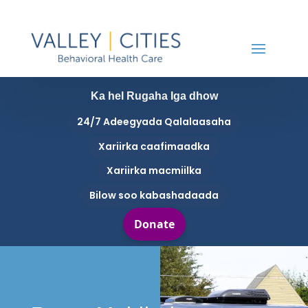
Ka hel Rugaha Iga dhow
24/7 Adeegyada Qalalaasaha
Xariirka caafimaadka
Xariirka macmiilka
Bilow soo kabashadaada