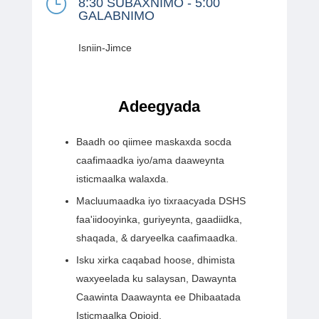
}
8:30 SUBAXNIMO - 5:00
GALABNIMO
Isniin-Jimce
Adeegyada
Baadh oo qiimee maskaxda socda
caafimaadka iyo/ama daaweynta
isticmaalka walaxda.
Macluumaadka iyo tixraacyada DSHS
faa'iidooyinka, guriyeynta, gaadiidka,
shaqada, & daryeelka caafimaadka.
Isku xirka caqabad hoose, dhimista
waxyeelada ku salaysan, Dawaynta
Caawinta Daawaynta ee Dhibaatada
Isticmaalka Opioid.