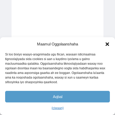
Maamul Oggolaanshaha
Si loo bixiyo waayo-aragnimada ugu fiican, waxaan isticmaalnaa
tignoolajiyada sida cookies si aan u kaydino iyo/ama u galno
macluumaadka qalabka. Oggolaanshaha tiknoolajiyadaan waxay noo
ogolaan doontaa inaan ka baaraandegno xogta sida habdhaqanka wax
raadinta ama aqoonsiga gaarka ah ee boggan. Ogolaanshaha la'aanta
ama ka noqoshada ogolaanshaha, waxay si xun u saameyn kartaa
sifooyinka iyo shaqooyinka qaarkood.
Aqbal
{ciwaan}
Soomaaliga