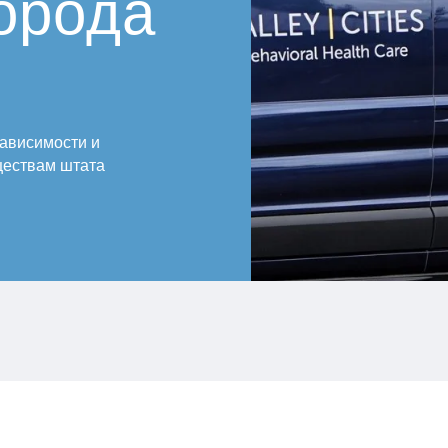
орода
зависимости и
ществам штата