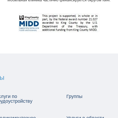
Мобильная клиника частично финансируется округом Кинг.
ны
слуги по
Группы
рудоустройству
едикаментозное
Услуги в области