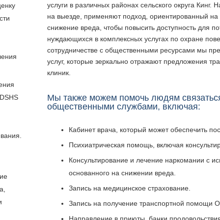
услуги в различных районах сельского округа Кинг.
ценку
на выезде, применяют подход, ориентированный на
сти
снижение вреда, чтобы повысить доступность для п
нуждающихся в комплексных услугах по охране пове
сотрудничестве с общественными ресурсами мы пр
ления
услуг, которые зеркально отражают предложения т
клиник.
ения
Мы также можем помочь людям связаться
 DSHS
общественными службами, включая:
Кабинет врача, который может обеспечить по
вания.
Психиатрическая помощь, включая консульти
Консультирование и лечение наркомании с и
основанного на снижении вреда.
ие
Запись на медицинское страхование.
а,
и
Запись на получение транспортной помощи O
Направление в приюты, банки продовольстви