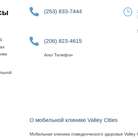

}
сы
(253) 833-7444

й
(206) 823-4615
тах
ники
Альт Телефон
ильной
О мобильной клинике Valley Cities
Мобильная клиника поведенческого здоровья Valley C