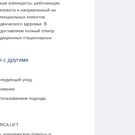
 Наши клиницисты, работающие
 клиента и направленный на
отенциальных клиентов,
денческого здоровья. В
едоставляем полный спектр
радиционных стационарных
 с другими
следующий уход.
рование.
спользованием подхода,
RCA LIFT.
я, юридическую помощь и