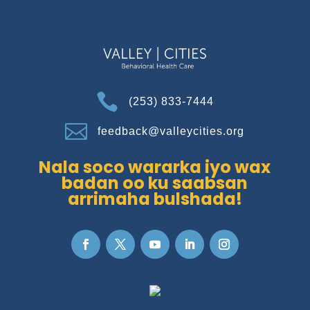

(253) 833-7444

feedback@valleycities.org
Nala soco wararka iyo wax
badan oo ku saabsan
arrimaha bulshada!