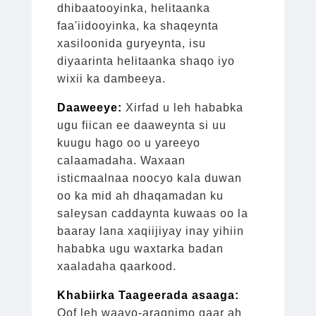
dhibaatooyinka, helitaanka
faa'iidooyinka, ka shaqeynta
xasiloonida guryeynta, isu
diyaarinta helitaanka shaqo iyo
wixii ka dambeeya.
Daaweeye:
Xirfad u leh hababka
ugu fiican ee daaweynta si uu
kuugu hago oo u yareeyo
calaamadaha. Waxaan
isticmaalnaa noocyo kala duwan
oo ka mid ah dhaqamadan ku
saleysan caddaynta kuwaas oo la
baaray lana xaqiijiyay inay yihiin
hababka ugu waxtarka badan
xaaladaha qaarkood.
Khabiirka Taageerada asaaga:
Qof leh waayo-aragnimo gaar ah