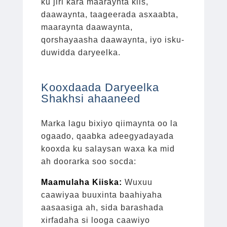
ku jiri kara maaraynta kiis,
daawaynta, taageerada asxaabta,
maaraynta daawaynta,
qorshayaasha daawaynta, iyo
isku-
duwidda daryeelka.
Kooxdaada Daryeelka
Shakhsi ahaaneed
Marka lagu bixiyo qiimaynta oo la
ogaado, qaabka adeegyadayada
kooxda ku salaysan waxa ka mid
ah doorarka soo socda:
Maamulaha Kiiska:
Wuxuu
caawiyaa buuxinta baahiyaha
aasaasiga ah, sida barashada
xirfadaha si looga caawiyo