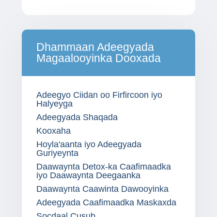
Dhammaan Adeegyada
Magaalooyinka Dooxada
Adeegyo Ciidan oo Firfircoon iyo
Halyeyga
Adeegyada Shaqada
Kooxaha
Hoyla'aanta iyo Adeegyada
Guriyeynta
Daawaynta Detox-ka Caafimaadka
iyo Daawaynta Deegaanka
Daawaynta Caawinta Dawooyinka
Adeegyada Caafimaadka Maskaxda
Socdaal Cusub