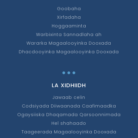
Goobaha
Xirfadaha
Hoggaaminta
Warbixinta Sannadlaha ah
Wararka Magaalooyinka Dooxada
Dhacdooyinka Magaalooyinka Dooxada
…
LA XIDHIIDH
Jawaab celin
Codsiyada Diiwaanada Caafimaadka
Ogaysiiska Dhaqamada Qarsoonnimada
Hel shahaado
Taageerada Magaalooyinka Dooxada