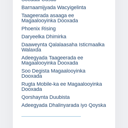
Barnaamijyada Wacyigelinta
Taageerada asaaga ee
Magaalooyinka Dooxada
Phoenix Rising
Daryeelka Dhimirka
Daaweynta Qalalaasaha Isticmaalka
Walaxda
Adeegyada Taageerada ee
Magaalooyinka Dooxada
Soo Degista Magaalooyinka
Dooxada
Rugta Mobile-ka ee Magaalooyinka
Dooxada
Qorshaynta Duubista
Adeegyada Dhalinyarada iyo Qoyska