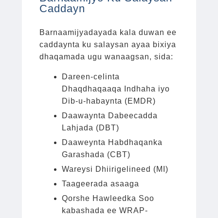
Caddayn
Barnaamijyadayada kala duwan ee
caddaynta ku salaysan ayaa bixiya
dhaqamada ugu wanaagsan, sida:
Dareen-celinta
Dhaqdhaqaaqa Indhaha iyo
Dib-u-habaynta (EMDR)
Daawaynta Dabeecadda
Lahjada (DBT)
Daaweynta Habdhaqanka
Garashada (CBT)
Wareysi Dhiirigelineed (MI)
Taageerada asaaga
Qorshe Hawleedka Soo
kabashada ee WRAP-