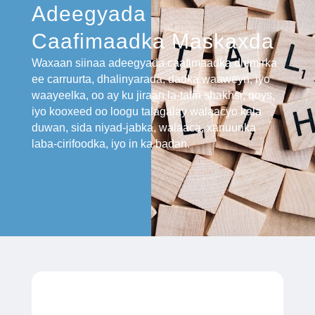
Adeegyada
Caafimaadka Maskaxda
Waxaan siinaa adeegyada caafimaadka dhimirka
ee carruurta, dhalinyarada, dadka waaweyn, iyo
waayeelka, oo ay ku jiraan la-talin shakhsi, qoys,
iyo kooxeed oo loogu talagalay walaacyo kala
duwan, sida niyad-jabka, walaaca, xanuunka
laba-cirifoodka, iyo in ka badan.