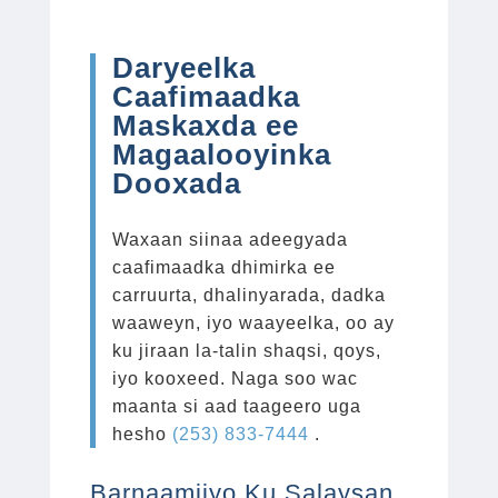
Daryeelka
Caafimaadka
Maskaxda ee
Magaalooyinka
Dooxada
Waxaan siinaa adeegyada
caafimaadka dhimirka ee
carruurta, dhalinyarada, dadka
waaweyn, iyo waayeelka, oo ay
ku jiraan la-talin shaqsi, qoys,
iyo kooxeed. Naga soo wac
maanta si aad taageero uga
hesho
(253) 833-7444
.
Barnaamijyo Ku Salaysan