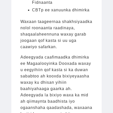
Fidnaanta
CBTp ee xanuunka dhimirka
Waxaan taageernaa shakhsiyaadka
nolol roonaanta raadinaya,
shaqaalaheennuna waxay garab
joogaan qof kasta si uu uga
caawiyo safarkan.
Adeegyada caafimaadka dhimirka
ee Magaalooyinka Dooxada waxay
u eegyihiin qof kasta si ka duwan
sababtoo ah kooxda bixiyeyaasha
waxay ku dhisan yihiin
baahiyahaaga gaarka ah.
Adeegyada la bixiyo waxa ka mid
ah
qiimaynta
baadhista iyo
ogaanshaha qaadashada, waxaana