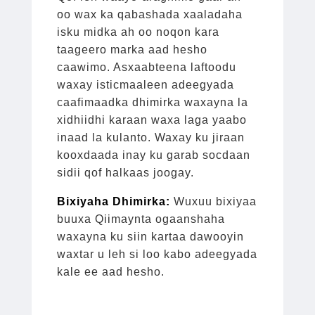
oo wax ka qabashada xaaladaha
isku midka ah oo noqon kara
taageero marka aad hesho
caawimo. Asxaabteena laftoodu
waxay isticmaaleen adeegyada
caafimaadka dhimirka waxayna la
xidhiidhi karaan waxa laga yaabo
inaad la kulanto. Waxay ku jiraan
kooxdaada inay ku garab socdaan
sidii qof halkaas joogay.
Bixiyaha Dhimirka:
Wuxuu bixiyaa
buuxa
Qiimaynta ogaanshaha
waxayna ku siin kartaa dawooyin
waxtar u leh si loo kabo adeegyada
kale ee aad hesho.