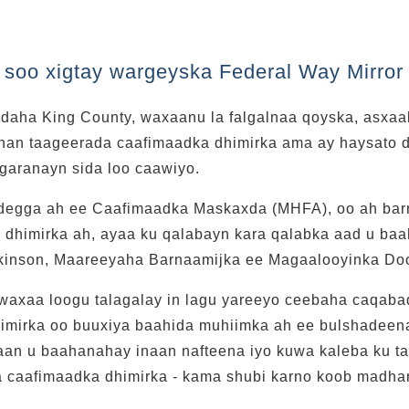
soo xigtay wargeyska Federal Way Mirror
udaha King County, waxaanu la falgalnaa qoyska, asxaa
han taageerada caafimaadka dhimirka ama ay haysato dh
 garanayn sida loo caawiyo.
degga ah ee Caafimaadka Maskaxda (MHFA), oo ah bar
 dhimirka ah, ayaa ku qalabayn kara qalabka aad u baa
tkinson, Maareeyaha Barnaamijka ee Magaalooyinka Do
waxaa loogu talagalay in lagu yareeyo ceebaha caqab
imirka oo buuxiya baahida muhiimka ah ee bulshadeena,
aan u baahanahay inaan nafteena iyo kuwa kaleba ku t
ha caafimaadka dhimirka - kama shubi karno koob madha