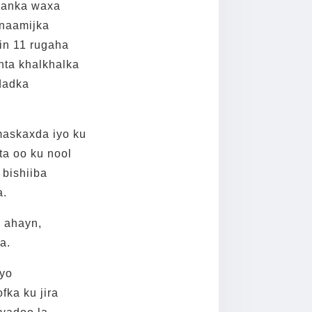
ranka waxa
naamijka
in 11 rugaha
nta khalkhalka
dadka
maskaxda iyo ku
ta oo ku nool
 bishiiba
a.
 ahayn,
a.
iyo
ka ku jira