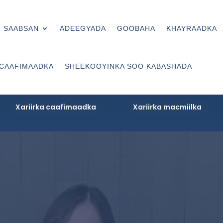
 SAABSAN
ADEEGYADA
GOOBAHA
KHAYRAADKA
 CAAFIMAADKA
SHEEKOOYINKA SOO KABASHADA
Xariirka caafimaadka
Xariirka macmiilka