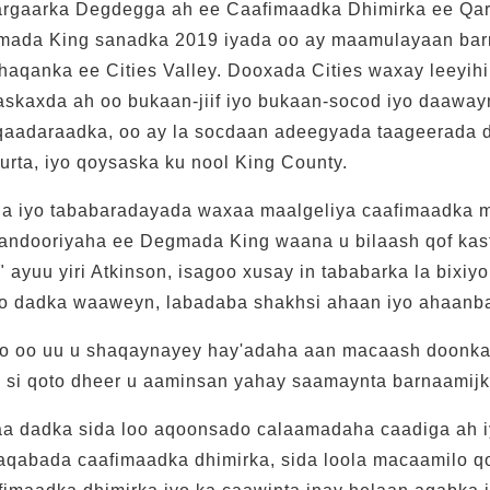
argaarka Degdegga ah ee Caafimaadka Dhimirka ee Qa
mada King sanadka 2019 iyada oo ay maamulayaan bar
aqanka ee Cities Valley. Dooxada Cities waxay leeyihi
skaxda ah oo bukaan-jiif iyo bukaan-socod iyo daaway
qaadaraadka, oo ay la socdaan adeegyada taageerada 
rta, iyo qoysaska ku nool King County.
a iyo tababaradayada waxaa maalgeliya caafimaadka 
aandooriyaha ee Degmada King waana u bilaash qof kas
ayuu yiri Atkinson, isagoo xusay in tababarka la bixiyo
yo dadka waaweyn, labadaba shakhsi ahaan iyo ahaanb
o oo uu u shaqaynayey hay'adaha aan macaash doonka
 si qoto dheer u aaminsan yahay saamaynta barnaamijk
a dadka sida loo aqoonsado calaamadaha caadiga ah 
qabada caafimaadka dhimirka, sida loola macaamilo qof