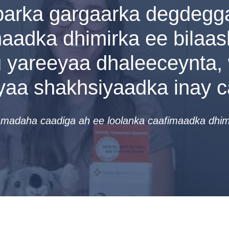
arka gargaarka degdegg
aadka dhimirka ee bilaa
 yareeyaa dhaleeceynta,
yaa shakhsiyaadka inay 
madaha caadiga ah ee loolanka caafimaadka dhimi