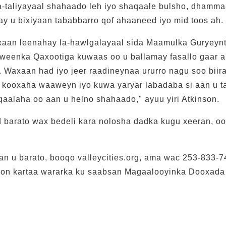
-taliyayaal shahaado leh iyo shaqaale bulsho, dhamm
ay u bixiyaan tababbarro qof ahaaneed iyo mid toos ah.
aan leenahay la-hawlgalayaal sida Maamulka Guryeynta
weenka Qaxootiga kuwaas oo u ballamay fasallo gaar 
 Waxaan had iyo jeer raadineynaa ururro nagu soo biir
a kooxaha waaweyn iyo kuwa yaryar labadaba si aan u 
alaha oo aan u helno shahaado," ayuu yiri Atkinson.
 barato wax bedeli kara nolosha dadka kugu xeeran, oo 
an u barato, booqo valleycities.org, ama wac 253-833-
con kartaa wararka ku saabsan Magaalooyinka Dooxada