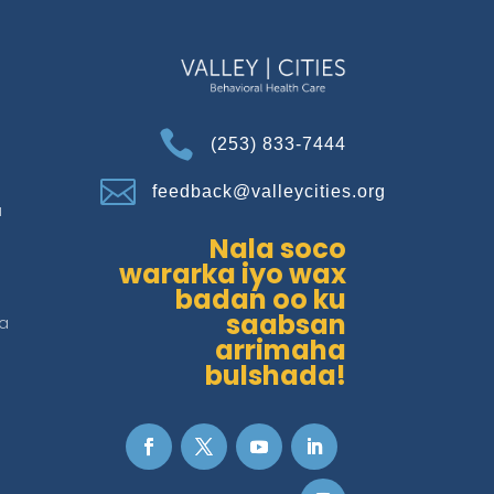

(253) 833-7444

feedback@valleycities.org
a
Nala soco
wararka iyo wax
badan oo ku
saabsan
a
arrimaha
bulshada!