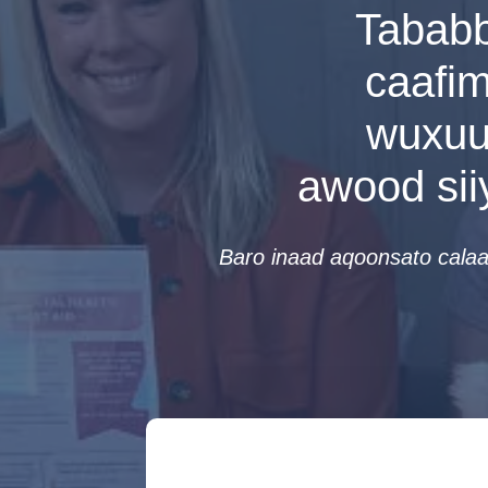
Tababb
caafim
wuxuu
awood sii
Baro inaad aqoonsato calaa