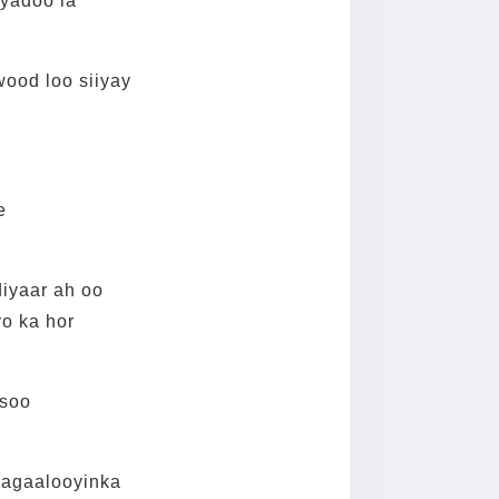
iyadoo la
ood loo siiyay
e
diyaar ah oo
o ka hor
 soo
Magaalooyinka