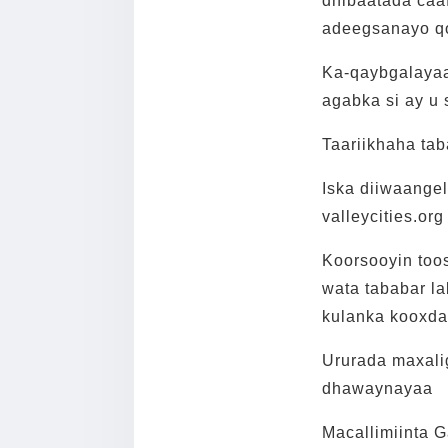
dhibaatada caa
adeegsanayo qo
Ka-qaybgalayaa
agabka si ay u 
Taariikhaha tab
Iska diiwaange
valleycities.org
Koorsooyin toos
wata tababar l
kulanka kooxda
Ururada maxali
dhawaynayaa
Macallimiinta 