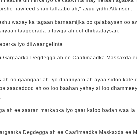
fimaadka dhimirka iyo ka caawinta inay helaan agabka 
rshe hawleed shan tallaabo ah," ayuu yidhi Atkinson.
shu waxay ka tagaan barnaamijka oo qalabaysan oo aw
siiyaan taageerada bilowga ah qof dhibaataysan.
abarka iyo diiwaangelinta
li Gargaarka Degdegga ah ee Caafimaadka Maskaxda e
 ah oo qaangaar ah iyo dhalinyaro ah ayaa sidoo kale 
aba saacadood ah oo loo baahan yahay si loo dhammeey
.
ga ah ee saaran markabka iyo qaar kaloo badan waa la
Gargaarka Degdegga ah ee Caafimaadka Maskaxda ee 