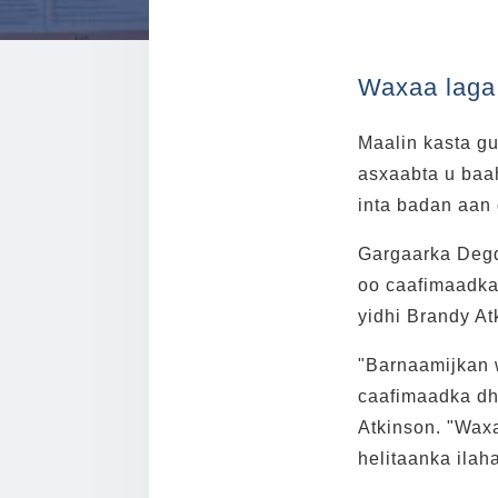
Waxaa laga 
Maalin kasta g
asxaabta u baa
inta badan aan
Gargaarka Deg
oo caafimaadka
yidhi Brandy A
"Barnaamijkan 
caafimaadka dh
Atkinson. "Wax
helitaanka ila