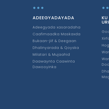
…
ADEEGYADAYADA
KU
UR
Adeegyada xasaradaha
Go
Caafimaadka Maskaxda
Xir
Bukaan-jiif & Deegaan
Ho
Dhalinyarada & Qoyska
War
Milatari & Mujaahid
War
Daawaynta Caawinta
Do
Dawooyinka
Dha
Mag