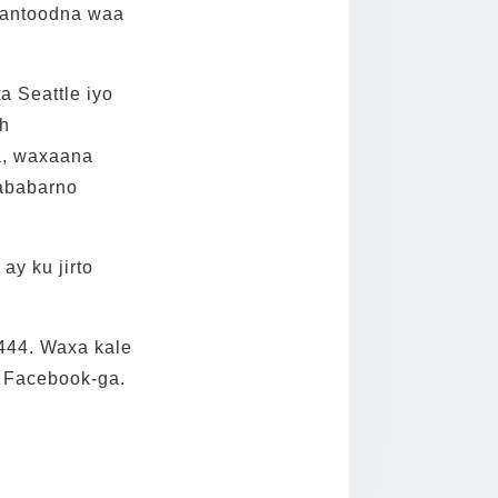
aantoodna waa
 Seattle iyo
ah
a, waxaana
tababarno
ay ku jirto
7444. Waxa kale
 Facebook-ga.