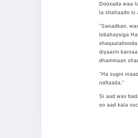
Dooxada waa la
la shahaado si 
"Sanadkan, wax
Isbahaysiga Ha
shaqaalahooda.
diyaarin karna
dhammaan shaqa
"Ha sugin inaad
naftaada."
Si aad wax bad
oo aad kala so