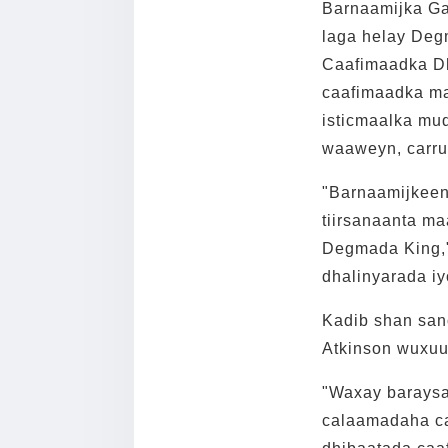
Barnaamijka G
laga helay Deg
Caafimaadka Dh
caafimaadka ma
isticmaalka mu
waaweyn, carruu
"Barnaamijkeen
tiirsanaanta m
Degmada King," 
dhalinyarada i
Kadib shan san
Atkinson wuxuu
"Waxay baraysa
calaamadaha ca