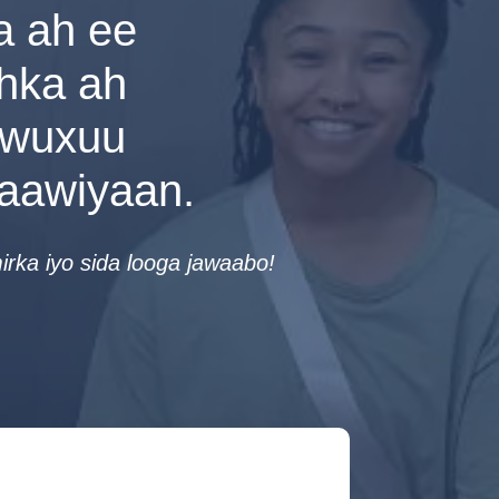
a ah ee
shka ah
 wuxuu
caawiyaan.
rka iyo sida looga jawaabo!