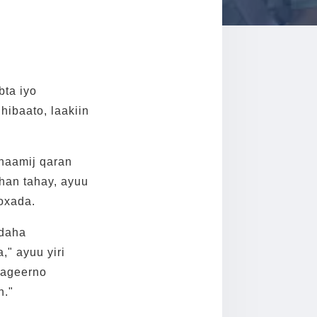
bta iyo
ibaato, laakiin
naamij qaran
han tahay, ayuu
oxada.
adaha
" ayuu yiri
aageerno
n."