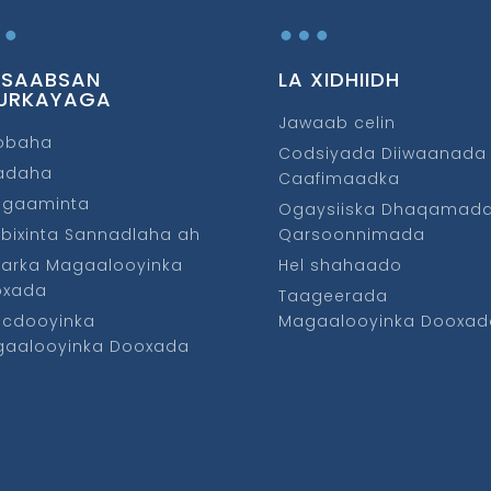
…
…
 SAABSAN
LA XIDHIIDH
URKAYAGA
Jawaab celin
obaha
Codsiyada Diiwaanada
fadaha
Caafimaadka
ggaaminta
Ogaysiiska Dhaqamad
bixinta Sannadlaha ah
Qarsoonnimada
arka Magaalooyinka
Hel shahaado
oxada
Taageerada
cdooyinka
Magaalooyinka Dooxad
aalooyinka Dooxada