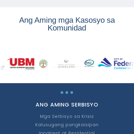
Ang Aming mga Kasosyo sa
Komunidad
…
ANG AMING SERBISYO
Mga Serbisyo sa Krisis
Kalusugang pangkaisipan
Inpatient at Residential