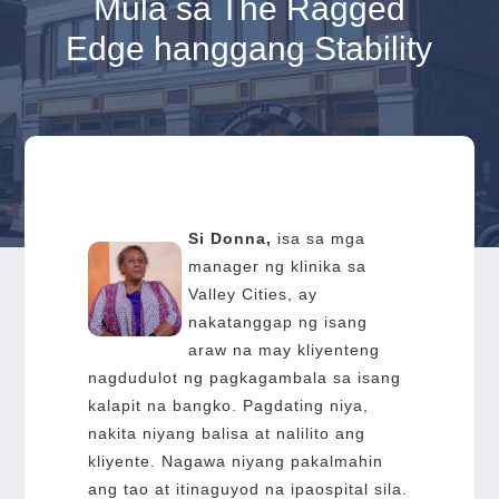
Mula sa The Ragged
Edge hanggang Stability
Si Donna,
isa sa mga
manager ng klinika sa
Valley Cities, ay
nakatanggap ng isang
araw na may kliyenteng
nagdudulot ng pagkagambala sa isang
kalapit na bangko. Pagdating niya,
nakita niyang balisa at nalilito ang
kliyente. Nagawa niyang pakalmahin
ang tao at itinaguyod na ipaospital sila.