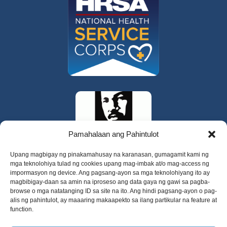
Pamahalaan ang Pahintulot
Upang magbigay ng pinakamahusay na karanasan, gumagamit kami ng
mga teknolohiya tulad ng cookies upang mag-imbak at/o mag-access ng
impormasyon ng device. Ang pagsang-ayon sa mga teknolohiyang ito ay
magbibigay-daan sa amin na iproseso ang data gaya ng gawi sa pagba-
browse o mga natatanging ID sa site na ito. Ang hindi pagsang-ayon o pag-
alis ng pahintulot, ay maaaring makaapekto sa ilang partikular na feature at
function.